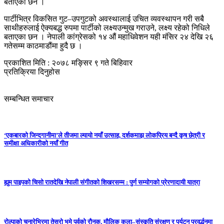
बताएका छन ।
पार्टीभित्र विकसित गुट–उपगुटको अवस्थालाई उचित व्यवस्थापन गरी सबै
साथीहरुलाई ऐक्यबद्ध रुपमा पार्टीको लक्ष्यउन्मुख गराउने, लक्ष्य रहेको निधिले
बताएका छन । नेपाली कांग्रेसको १४ औं महाधिवेशन यही मंसिर २४ देखि २६
गतेसम्म काठमाडौंमा हुदै छ ।
प्रकाशित मिति : २०७८ मङ्सिर ९ गते बिहिवार
प्रतिक्रिया दिनुहोस
सम्बन्धित समाचार
‘एकबारको जिन्दगानीमा’ले तीजमा ल्यायो नयाँ उत्साह, दर्शकमाझ लोकप्रिय बन्दै कृष छेत्री र
समीक्षा अधिकारीको नयाँ गीत
ह्युम पाइपको चिसो रातदेखि नेपाली संगीतको शिखरसम्म : पुर्ण सम्योगको प्रेरणादायी यात्रा
रोल्पाको चुनारेभिरमा तेस्रो भूमे पर्वको रौनक, मौलिक कला–संस्कृति संरक्षण र पर्यटन प्रवर्द्धनमा