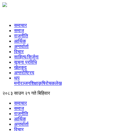
समाचार
समाज
राजनीति
आर्थिक
अन्तर्वार्ता
विचार
साहित्य/सिर्जना
सूचना प्रविधि
खेलकुद
अन्तर्राष्ट्रिय
थप
मनोरञ्‍जन
शिक्षा
कृषि
रोचक
लेख
२०८३ साउन २१ गते बिहिवार
समाचार
समाज
राजनीति
आर्थिक
अन्तर्वार्ता
विचार