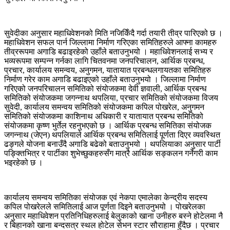
सुवेदीका अनुसार महाधिवेशनको मिति नजिकिँदै गर्दा तयारी तीव्र पारिएको छ ।
महाधिवेशन सफल पार्न जिल्लामा निर्माण गरिएका समितिहरुले आफ्ना कामहरु
तीव्ररूपमा अगाडि बढाइरहेको उहाँले बताउनुभयो । महाधिवेशनलाई सभ्य र
भव्यरूपमा सम्पन्न गर्नका लागि चितवनमा जनपरिचालन, आर्थिक प्रबन्ध,
प्रचार, कार्यालय समन्वय, अनुगमन, यातायात प्रबन्धलगायतका समितिहरु
निर्माण गरेर काम अगाडि बढाइएको उहाँले बताउनुभयो । जिल्लामा निर्माण
गरिएको जनपरिचालन समितिको संयोजकमा देवी ज्ञवाली, आर्थिक प्रबन्ध
समितिको संयोजकमा जगन्नाथ थपलिया, प्रचार समितिको संयोजकमा विजय
सुवेदी, कार्यालय समन्वय समितिको संयोजकमा कपिल पोखरेल, अनुगमन
समितिको संयोजकमा काशिनाथ अधिकारी र यातायात प्रबन्ध समितिको
संयोजकमा कृष्ण भुर्तेल रहनुभएको छ । आर्थिक प्रबन्ध समितिका संयोजक
जगन्नाथ (जेएन) थपलियाले आर्थिक प्रबन्ध समितिलाई पूर्णता दिएर व्यवस्थित
ढङ्गले योजना बनाउँदै अगाडि बढेको बताउनुभयो । थपलियाका अनुसार पार्टी
पङ्क्तिभित्र र पार्टीका शुभेच्छुकहरुसँग मात्रै आर्थिक सङ्कलन गर्नेगरी काम
भइरहेको छ ।
कार्यालय समन्वय समितिका संयोजक एवं नेकपा एमालेका केन्द्रीय सदस्य
कपिल पोखरेलले समितिलाई आज पूर्णता दिइने बताउनुभयो । पोखरेलका
अनुसार महाधिवेशन प्रतिनिधिहरुलाई बेलुकाको खाना उनीहरु बस्ने होटेलमा नै
र बिहानको खाना बन्दसत्र स्थल होटेल सेभन स्टार सौराहामा हुँदैछ । प्रचार