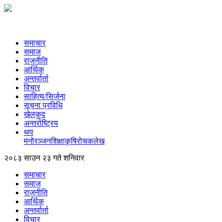
समाचार
समाज
राजनीति
आर्थिक
अन्तर्वार्ता
विचार
साहित्य/सिर्जना
सूचना प्रविधि
खेलकुद
अन्तर्राष्ट्रिय
थप
मनोरञ्‍जन
शिक्षा
कृषि
रोचक
लेख
२०८३ साउन २३ गते शनिवार
समाचार
समाज
राजनीति
आर्थिक
अन्तर्वार्ता
विचार