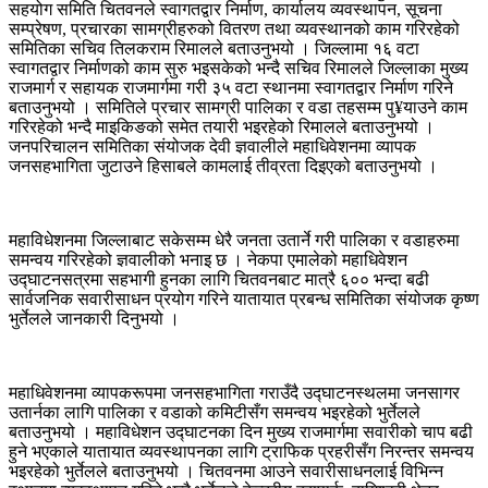
सहयोग समिति चितवनले स्वागतद्वार निर्माण, कार्यालय व्यवस्थापन, सूचना
सम्प्रेषण, प्रचारका सामग्रीहरुको वितरण तथा व्यवस्थानको काम गरिरहेको
समितिका सचिव तिलकराम रिमालले बताउनुभयो । जिल्लामा १६ वटा
स्वागतद्वार निर्माणको काम सुरु भइसकेको भन्दै सचिव रिमालले जिल्लाका मुख्य
राजमार्ग र सहायक राजमार्गमा गरी ३५ वटा स्थानमा स्वागतद्वार निर्माण गरिने
बताउनुभयो । समितिले प्रचार सामग्री पालिका र वडा तहसम्म पु¥याउने काम
गरिरहेको भन्दै माइकिङको समेत तयारी भइरहेको रिमालले बताउनुभयो ।
जनपरिचालन समितिका संयोजक देवी ज्ञवालीले महाधिवेशनमा व्यापक
जनसहभागिता जुटाउने हिसाबले कामलाई तीव्रता दिइएको बताउनुभयो ।
महाविधेशनमा जिल्लाबाट सकेसम्म धेरै जनता उतार्ने गरी पालिका र वडाहरुमा
समन्वय गरिरहेको ज्ञवालीको भनाइ छ । नेकपा एमालेको महाधिवेशन
उद्घाटनसत्रमा सहभागी हुनका लागि चितवनबाट मात्रै ६०० भन्दा बढी
सार्वजनिक सवारीसाधन प्रयोग गरिने यातायात प्रबन्ध समितिका संयोजक कृष्ण
भुर्तेलले जानकारी दिनुभयो ।
महाधिवेशनमा व्यापकरूपमा जनसहभागिता गराउँदै उद्घाटनस्थलमा जनसागर
उतार्नका लागि पालिका र वडाको कमिटीसँग समन्वय भइरहेको भुर्तेलले
बताउनुभयो । महाविधेशन उद्घाटनका दिन मुख्य राजमार्गमा सवारीको चाप बढी
हुने भएकाले यातायात व्यवस्थापनका लागि ट्राफिक प्रहरीसँग निरन्तर समन्वय
भइरहेको भुर्तेलले बताउनुभयो । चितवनमा आउने सवारीसाधनलाई विभिन्न