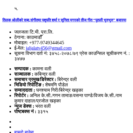
५.
तिलक ओलीको सब्द,संगीतमा पशुपति शर्मा र सुनिता मगरको तीज गीत “पुतली भुरुभुरु” बजारमा
जलजला टि.भी. प्रा.लि.
ठेगाना: काठमाडौँ
मोबाइल: +977-9749344645
ई-मेल:
jaljalatv456@gmail.com
सूचना विभाग दर्ता नं: ३४५८-२०७८/७९ प्रेस काउन्सिल सूचीकरण नं. :
३४७७
सम्पादक :
कामना वली
सञ्‍चालक :
कबिन्द्र वली
समाचार प्रमुख/डिरेक्टर :
बिरेन्द्र वली
भिडियो
रिपोर्टिङ :
शेषमणि पौडेल
सम्वाददाता :
घनश्याम गिरी/बिरेन्द्र खड्का
रिपोर्टर :
अनिल के.सी./गगन तामाङ/वसन्त पाण्डे/विजय के.सी./राम
कुमार दाहाल/प्रजोल खड्का
न्युज डेक्स
:
भरत वली
पोष्‍टबक्स नं :
३३१५
हाम्रो बारेमा