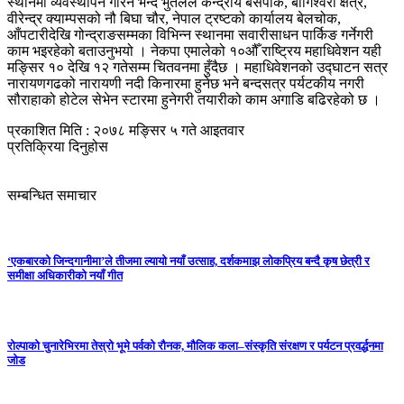
स्थानमा व्यवस्थापन गरिने भन्दै भुर्तेलले केन्द्रीय बसपार्क, बागिश्वरी क्षेत्र,
वीरेन्द्र क्याम्पसको नौ बिघा चौर, नेपाल ट्रष्टको कार्यालय बेलचोक,
आँपटारीदेखि गोन्द्राङसम्मका विभिन्न स्थानमा सवारीसाधन पार्किङ गर्नेगरी
काम भइरहेको बताउनुभयो । नेकपा एमालेको १०औँ राष्ट्रिय महाधिवेशन यही
मङ्सिर १० देखि १२ गतेसम्म चितवनमा हुँदैछ । महाधिवेशनको उद्घाटन सत्र
नारायणगढको नारायणी नदी किनारमा हुनेछ भने बन्दसत्र पर्यटकीय नगरी
सौराहाको होटेल सेभेन स्टारमा हुनेगरी तयारीको काम अगाडि बढिरहेको छ ।
प्रकाशित मिति : २०७८ मङ्सिर ५ गते आइतवार
प्रतिक्रिया दिनुहोस
सम्बन्धित समाचार
‘एकबारको जिन्दगानीमा’ले तीजमा ल्यायो नयाँ उत्साह, दर्शकमाझ लोकप्रिय बन्दै कृष छेत्री र
समीक्षा अधिकारीको नयाँ गीत
रोल्पाको चुनारेभिरमा तेस्रो भूमे पर्वको रौनक, मौलिक कला–संस्कृति संरक्षण र पर्यटन प्रवर्द्धनमा
जोड