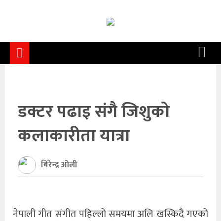
समाचार
समाज
राजनीति
आर्थिक
डक्टर पढाइ संगै जिशुको
अन्तर्वार्ता
कलाकारीता यात्रा
विचार
साहित्य/
बिरेन्द्र ओली
सिर्जना
सूचना
नेपाली गीत संगीत पहिल्लो समयमा अलि खस्किदै गएको
प्रविधि