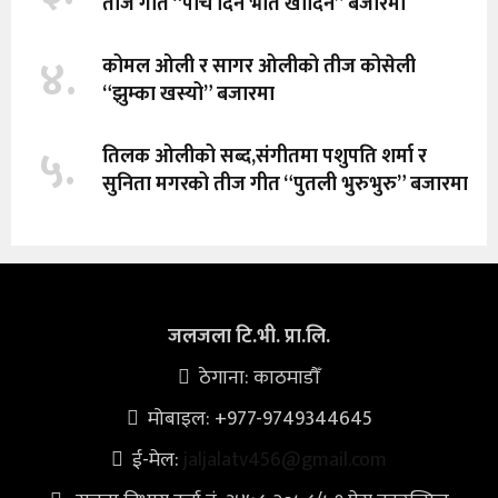
तीज गीत “पाच दिन भात खादिन” बजारमा
४.
कोमल ओली र सागर ओलीको तीज कोसेली
“झुम्का खस्यो” बजारमा
५.
तिलक ओलीको सब्द,संगीतमा पशुपति शर्मा र
सुनिता मगरको तीज गीत “पुतली भुरुभुरु” बजारमा
जलजला टि.भी. प्रा.लि.
ठेगाना: काठमाडौँ
मोबाइल: +977-9749344645
ई-मेल:
jaljalatv456@gmail.com