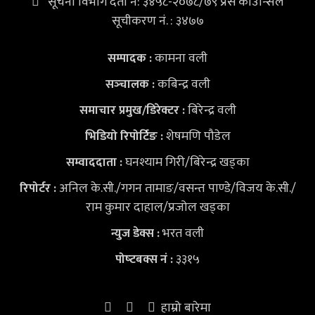
सूचना विभाग दर्ता नं: ३४५८-२०७८/७९ प्रेस काउन्सिल
सूचीकरण नं. : ३४७७
कामना वली
सम्पादक :
कबिन्द्र वली
सञ्‍चालक :
बिरेन्द्र वली
समाचार प्रमुख/डिरेक्टर :
शेषमणि पौडेल
भिडियो
रिपोर्टिङ :
घनश्याम गिरी/बिरेन्द्र खड्का
सम्वाददाता :
अनिल के.सी./गगन तामाङ/वसन्त पाण्डे/विजय के.सी./
रिपोर्टर :
राम कुमार दाहाल/प्रजोल खड्का
भरत वली
न्युज डेक्स
:
३३१५
पोष्‍टबक्स नं :
हाम्रो बारेमा