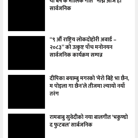
यो बर्ष कै मौलिक गीत “नाच्ने आजै हो”
सार्वजनिक
“९ औँ राष्ट्रिय लोकदोहोरी अवार्ड –
२०८३” को उत्कृष्ट पाँच मनोनयन
सार्वजनिक कार्यक्रम सम्पन्न
दीपिका बयाम्बु मगरको ‘मेरो बिहे भा छैन,
म पोइला गा छैन’ले तीजमा ल्यायो नयाँ
तरंग
रामबाबु सुवेदीको नया बालगीत ‘भकुण्डो
द फुटबल’ सार्बजनिक