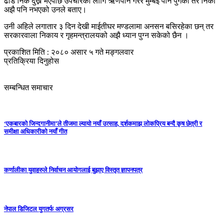
ढाड निकै दुख्ने भएपछि उपचारका लागि ऋणपान गरेर मुम्बई पनि पुगेको तर निको
अझै पनि नभएको उनले बताए।
उनी अहिले लगातार ३ दिन देखी माईतीघर मण्डलामा अनसन बसिरहेका छन् तर
सरकारवाला निकाय र गृहमन्त्रालयको अझै ध्यान पुग्न सकेको छैन ।
प्रकाशित मिति : २०८० असार ५ गते मङ्गलवार
प्रतिक्रिया दिनुहोस
सम्बन्धित समाचार
‘एकबारको जिन्दगानीमा’ले तीजमा ल्यायो नयाँ उत्साह, दर्शकमाझ लोकप्रिय बन्दै कृष छेत्री र
समीक्षा अधिकारीको नयाँ गीत
कर्णालीका युवाहरुले निर्वाचन आयोगलाई बुझाए विस्तृत ज्ञापनपत्र
नेपाल डिजिटल युगतर्फ अग्रसर