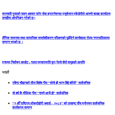
सरस्वती पूजाको पावन अवसर पारेर सेवा इन्टरनेसनल एजुकेसन एकेडेमीले आफ्नो शाखा कार्यालय
लमहीमा ओपनिङ्ग गरेको छ।
लैंगिक समानता तथा सामाजिक समावेशीकरण परिक्षणकाे दुईदिने कार्यशाला राेल्पा नगरपालिकामा
सम्पन्न भएको छ ।
एनएमए निर्वाचन अपडेट : गलत प्रचारप्रति फुर गेल्जे शेर्पा समूहको आपत्ति
भखरै
रबिना चौहानको तीज बिशेष गीत “सोचे झै भएन बिहे बरिलै” सार्वजनिक
यो बर्ष कै मौलिक गीत “नाच्ने आजै हो” सार्वजनिक
“९ औँ राष्ट्रिय लोकदोहोरी अवार्ड – २०८३” को उत्कृष्ट पाँच मनोनयन सार्वजनिक
कार्यक्रम सम्पन्न