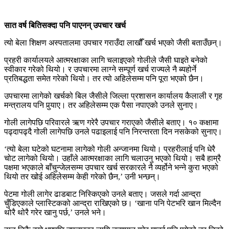
सात वर्ष बितिसक्दा पनि पाएनन् उपचार खर्च
त्यो बेला शिक्षण अस्पतालमा उपचार गराउँदा लाखौँ खर्च भएको जैसी बताउँछन्।
प्रहरी कार्यालयले आत्मरक्षाका लागि चलाइएको गोलीले जैसी घाइते बनेको
स्वीकार गरेको थियो। र उपचारमा लाग्ने सम्पूर्ण खर्च राज्यले नै ब्यहोर्ने
प्रतिबद्धता समेत गरेको थियो। तर त्यो अहिलेसम्म पनि पूरा भएको छैन।
उपचारमा लागेको खर्चको बिल जैसीले जिल्ला प्रशासन कार्यालय कैलाली र गृह
मन्त्रालय पनि पुर्‍याए। तर अहिलेसम्म एक पैसा नपाएको उनले सुनाए।
गोली लागेपछि परिवारले ऋण गरेरै उपचार गराएको जैसीले बताए। १० कक्षामा
पढ्दापढ्दै गोली लागेपछि उनले पढाइलाई पनि निरन्तरता दिन नसकेको सुनाए।
‘त्यो बेला घटेको घटनामा लागेको गोली अन्जानमा थियो। प्रहरीलाई पनि धेरै
चोट लागेको थियो। उहाँले आत्मरक्षाका लागि चलाउनु भएको थियो। सबै हाम्रै
पक्षमा भएकाले बाँचुन्जेलसम्म उपचार खर्च सरकारले नै व्यर्होने भन्ने कुरा भएको
थियो तर खोई अहिलेसम्म केही गरेको छैन,’ उनी भन्छन्।
पेटमा गोली लागेर ढाडबाट निस्किएको उनले बताए। जसले गर्दा आन्द्रा
चुँडिएकाले प्लास्टिकको आन्द्रा राखिएको छ। ‘खाना पनि पेटभरि खान मिल्दैन
थोरै थोरै गरेर खानु पर्छ,’ उनले भने।