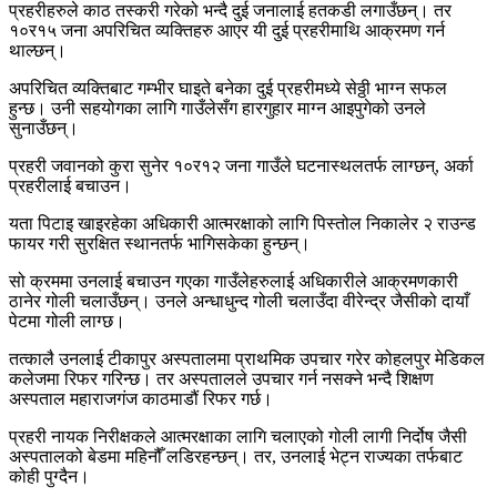
प्रहरीहरुले काठ तस्करी गरेको भन्दै दुई जनालाई हतकडी लगाउँछन्। तर
१०र१५ जना अपरिचित व्यक्तिहरु आएर यी दुई प्रहरीमाथि आक्रमण गर्न
थाल्छन्।
अपरिचित व्यक्तिबाट गम्भीर घाइते बनेका दुई प्रहरीमध्ये सेठ्ठी भाग्न सफल
हुन्छ। उनी सहयोगका लागि गाउँलेसँग हारगुहार माग्न आइपुगेको उनले
सुनाउँछन्।
प्रहरी जवानको कुरा सुनेर १०र१२ जना गाउँले घटनास्थलतर्फ लाग्छन्, अर्का
प्रहरीलाई बचाउन।
यता पिटाइ खाइरहेका अधिकारी आत्मरक्षाको लागि पिस्तोल निकालेर २ राउन्ड
फायर गरी सुरक्षित स्थानतर्फ भागिसकेका हुन्छन्।
सो क्रममा उनलाई बचाउन गएका गाउँलेहरुलाई अधिकारीले आक्रमणकारी
ठानेर गोली चलाउँछन्। उनले अन्धाधुन्द गोली चलाउँदा वीरेन्द्र जैसीको दायाँ
पेटमा गोली लाग्छ।
तत्कालै उनलाई टीकापुर अस्पतालमा प्राथमिक उपचार गरेर कोहलपुर मेडिकल
कलेजमा रिफर गरिन्छ। तर अस्पतालले उपचार गर्न नसक्ने भन्दै शिक्षण
अस्पताल महाराजगंज काठमाडौं रिफर गर्छ।
प्रहरी नायक निरीक्षकले आत्मरक्षाका लागि चलाएको गोली लागी निर्दोष जैसी
अस्पतालको बेडमा महिनौँ लडिरहन्छन्। तर, उनलाई भेट्न राज्यका तर्फबाट
कोही पुग्दैन।