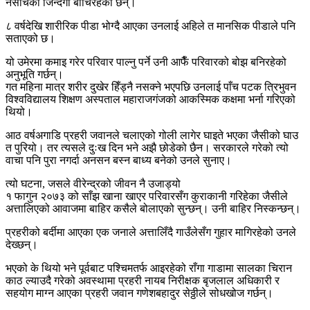
नसोचेको जिन्दगी बाँचिरहेका छन्।
८ वर्षदेखि शारीरिक पीडा भोग्दै आएका उनलाई अहिले त मानसिक पीडाले पनि
सताएको छ।
यो उमेरमा कमाइ गरेर परिवार पाल्नु पर्ने उनी आफैँ परिवारको बोझ बनिरहेको
अनुभूति गर्छन्।
गत महिना मात्र शरीर दुखेर हिँड्नै नसक्ने भएपछि उनलाई पाँच पटक त्रिभुवन
विश्वविद्यालय शिक्षण अस्पताल महाराजगंजको आकस्मिक कक्षमा भर्ना गरिएको
थियो।
आठ वर्षअगाडि प्रहरी जवानले चलाएको गोली लागेर घाइते भएका जैसीको घाउ
त पुरियो। तर त्यसले दुःख दिन भने अझै छोडेको छैन। सरकारले गरेको त्यो
वाचा पनि पुरा नगर्दा अनसन बस्न बाध्य बनेको उनले सुनाए।
त्यो घटना, जसले वीरेन्द्रको जीवन नै उजाड्यो
१ फागुन २०७३ को साँझ खाना खाएर परिवारसँग कुराकानी गरिहेका जैसीले
अत्तालिएको आवाजमा बाहिर कसैले बोलाएको सुन्छन्। उनी बाहिर निस्कन्छन्।
प्रहरीको बर्दीमा आएका एक जनाले अत्तालिँदै गाउँलेसँग गुहार मागिरहेको उनले
देख्छन्।
भएको के थियो भने पूर्वबाट पश्चिमतर्फ आइरहेको राँगा गाडामा सालका चिरान
काठ ल्याउदै गरेको अवस्थामा प्रहरी नायब निरीक्षक बृजलाल अधिकारी र
सहयोग माग्न आएका प्रहरी जवान गणेशबहादुर सेठ्ठीले सोधखोज गर्छन्।