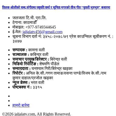
तिलक ओलीको सब्द,संगीतमा पशुपति शर्मा र सुनिता मगरको तीज गीत “पुतली भुरुभुरु” बजारमा
जलजला टि.भी. प्रा.लि.
ठेगाना: काठमाडौँ
मोबाइल: +977-9749344645
ई-मेल:
jaljalatv456@gmail.com
सूचना विभाग दर्ता नं: ३४५८-२०७८/७९ प्रेस काउन्सिल सूचीकरण नं. :
३४७७
सम्पादक :
कामना वली
सञ्‍चालक :
कबिन्द्र वली
समाचार प्रमुख/डिरेक्टर :
बिरेन्द्र वली
भिडियो
रिपोर्टिङ :
शेषमणि पौडेल
सम्वाददाता :
घनश्याम गिरी/बिरेन्द्र खड्का
रिपोर्टर :
अनिल के.सी./गगन तामाङ/वसन्त पाण्डे/विजय के.सी./राम
कुमार दाहाल/प्रजोल खड्का
न्युज डेक्स
:
भरत वली
पोष्‍टबक्स नं :
३३१५
हाम्रो बारेमा
©
2026 jaljalatv.com, All Rights Reserved.