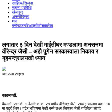
साहित्य/सिर्जना
सूचना प्रविधि
खेलकुद
अन्तर्राष्ट्रिय
थप
मनोरञ्‍जन
शिक्षा
कृषि
रोचक
लेख
लगातार ३ दिन देखी माईतीघर मण्डलामा अनसनमा
वीरेन्द्र जैसी – अझै पुगेन सरकारवाला निकाय र
गृहमन्त्रालयको ध्यान
जलजला टाइम्स
काठमान्डौं,
कैलाली जानकी गाउँपालिकाका २५ वर्षीय वीरेन्द्र जैसी २०७३ सालमा कक्षा १०
मा पढ्दै थिए। पढेर भविष्यमा केही बन्ने लक्ष्य लिएका जैसी यतिबेला सोच्दै