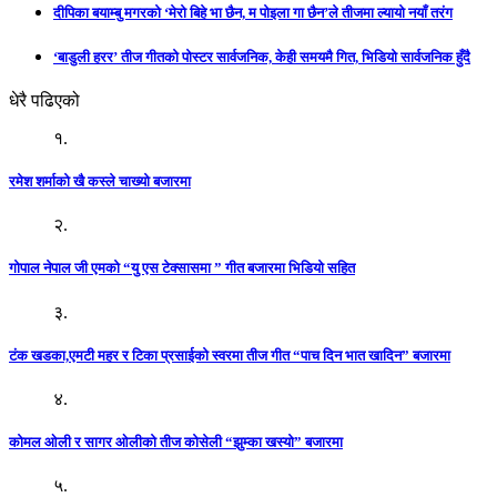
दीपिका बयाम्बु मगरको ‘मेरो बिहे भा छैन, म पोइला गा छैन’ले तीजमा ल्यायो नयाँ तरंग
‘बाडुली हरर’ तीज गीतको पोस्टर सार्वजनिक, केही समयमै गित, भिडियो सार्वजनिक हुँदै
धेरै पढिएको
१.
रमेश शर्माको खै कस्ले चाख्यो बजारमा
२.
गोपाल नेपाल जी एमको “यु एस टेक्सासमा ” गीत बजारमा भिडियो सहित
३.
टंक खडका,एमटी महर र टिका प्रसाईको स्वरमा तीज गीत “पाच दिन भात खादिन” बजारमा
४.
कोमल ओली र सागर ओलीको तीज कोसेली “झुम्का खस्यो” बजारमा
५.