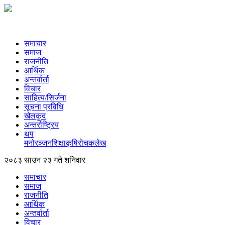
समाचार
समाज
राजनीति
आर्थिक
अन्तर्वार्ता
विचार
साहित्य/सिर्जना
सूचना प्रविधि
खेलकुद
अन्तर्राष्ट्रिय
थप
मनोरञ्‍जन
शिक्षा
कृषि
रोचक
लेख
२०८३ साउन २३ गते शनिवार
समाचार
समाज
राजनीति
आर्थिक
अन्तर्वार्ता
विचार