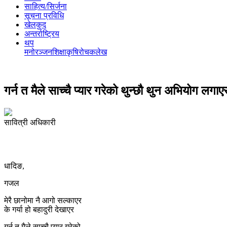
साहित्य/सिर्जना
सूचना प्रविधि
खेलकुद
अन्तर्राष्ट्रिय
थप
मनोरञ्‍जन
शिक्षा
कृषि
रोचक
लेख
गर्न त मैले साच्चै प्यार गरेको थुन्छौ थुन अभियोग लगाए
सावित्री अधिकारी
धादिङ,
गजल
मेरै छानोमा नै आगो सल्काएर
के गर्या हो बहादुरी देखाएर
गर्न त मैले साच्चै प्यार गरेको