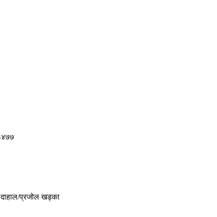
 ३४७७
र दाहाल/प्रजोल खड्का