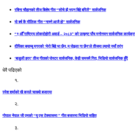
रबिना चौहानको तीज बिशेष गीत “सोचे झै भएन बिहे बरिलै” सार्वजनिक
यो बर्ष कै मौलिक गीत “नाच्ने आजै हो” सार्वजनिक
“९ औँ राष्ट्रिय लोकदोहोरी अवार्ड – २०८३” को उत्कृष्ट पाँच मनोनयन सार्वजनिक कार्यक्रम
दीपिका बयाम्बु मगरको ‘मेरो बिहे भा छैन, म पोइला गा छैन’ले तीजमा ल्यायो नयाँ तरंग
‘बाडुली हरर’ तीज गीतको पोस्टर सार्वजनिक, केही समयमै गित, भिडियो सार्वजनिक हुँदै
धेरै पढिएको
१.
रमेश शर्माको खै कस्ले चाख्यो बजारमा
२.
गोपाल नेपाल जी एमको “यु एस टेक्सासमा ” गीत बजारमा भिडियो सहित
३.