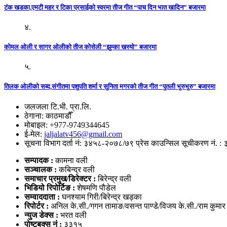
टंक खडका,एमटी महर र टिका प्रसाईको स्वरमा तीज गीत “पाच दिन भात खादिन” बजारमा
४.
कोमल ओली र सागर ओलीको तीज कोसेली “झुम्का खस्यो” बजारमा
५.
तिलक ओलीको सब्द,संगीतमा पशुपति शर्मा र सुनिता मगरको तीज गीत “पुतली भुरुभुरु” बजारमा
जलजला टि.भी. प्रा.लि.
ठेगाना: काठमाडौँ
मोबाइल: +977-9749344645
ई-मेल:
jaljalatv456@gmail.com
सूचना विभाग दर्ता नं: ३४५८-२०७८/७९ प्रेस काउन्सिल सूचीकरण नं. :
सम्पादक :
कामना वली
सञ्‍चालक :
कबिन्द्र वली
समाचार प्रमुख/डिरेक्टर :
बिरेन्द्र वली
भिडियो
रिपोर्टिङ :
शेषमणि पौडेल
सम्वाददाता :
घनश्याम गिरी/बिरेन्द्र खड्का
रिपोर्टर :
अनिल के.सी./गगन तामाङ/वसन्त पाण्डे/विजय के.सी./राम कुमा
न्युज डेक्स
:
भरत वली
पोष्‍टबक्स नं :
३३१५