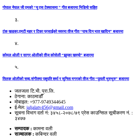
गोपाल नेपाल जी एमको “यु एस टेक्सासमा ” गीत बजारमा भिडियो सहित
३.
टंक खडका,एमटी महर र टिका प्रसाईको स्वरमा तीज गीत “पाच दिन भात खादिन” बजारमा
४.
कोमल ओली र सागर ओलीको तीज कोसेली “झुम्का खस्यो” बजारमा
५.
तिलक ओलीको सब्द,संगीतमा पशुपति शर्मा र सुनिता मगरको तीज गीत “पुतली भुरुभुरु” बजारमा
जलजला टि.भी. प्रा.लि.
ठेगाना: काठमाडौँ
मोबाइल: +977-9749344645
ई-मेल:
jaljalatv456@gmail.com
सूचना विभाग दर्ता नं: ३४५८-२०७८/७९ प्रेस काउन्सिल सूचीकरण नं. :
३४७७
सम्पादक :
कामना वली
सञ्‍चालक :
कबिन्द्र वली