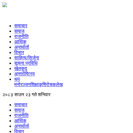
समाचार
समाज
राजनीति
आर्थिक
अन्तर्वार्ता
विचार
साहित्य/सिर्जना
सूचना प्रविधि
खेलकुद
अन्तर्राष्ट्रिय
थप
मनोरञ्‍जन
शिक्षा
कृषि
रोचक
लेख
२०८३ साउन २३ गते शनिवार
समाचार
समाज
राजनीति
आर्थिक
अन्तर्वार्ता
विचार