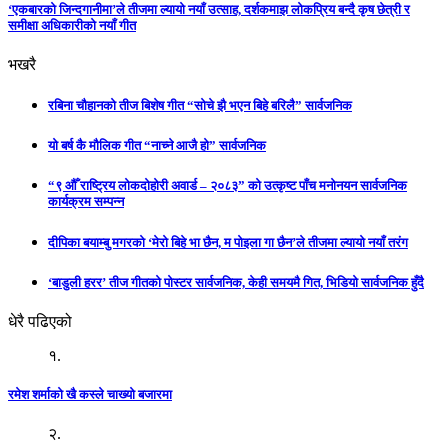
‘एकबारको जिन्दगानीमा’ले तीजमा ल्यायो नयाँ उत्साह, दर्शकमाझ लोकप्रिय बन्दै कृष छेत्री र
समीक्षा अधिकारीको नयाँ गीत
भखरै
रबिना चौहानको तीज बिशेष गीत “सोचे झै भएन बिहे बरिलै” सार्वजनिक
यो बर्ष कै मौलिक गीत “नाच्ने आजै हो” सार्वजनिक
“९ औँ राष्ट्रिय लोकदोहोरी अवार्ड – २०८३” को उत्कृष्ट पाँच मनोनयन सार्वजनिक
कार्यक्रम सम्पन्न
दीपिका बयाम्बु मगरको ‘मेरो बिहे भा छैन, म पोइला गा छैन’ले तीजमा ल्यायो नयाँ तरंग
‘बाडुली हरर’ तीज गीतको पोस्टर सार्वजनिक, केही समयमै गित, भिडियो सार्वजनिक हुँदै
धेरै पढिएको
१.
रमेश शर्माको खै कस्ले चाख्यो बजारमा
२.