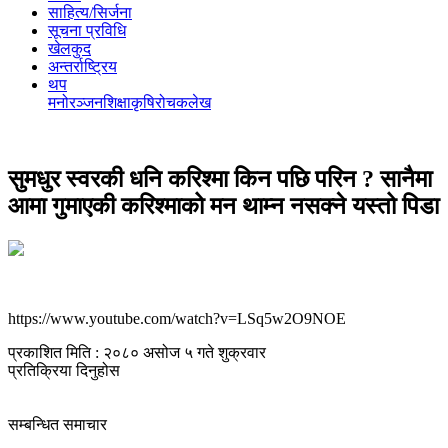
साहित्य/सिर्जना
सूचना प्रविधि
खेलकुद
अन्तर्राष्ट्रिय
थप
मनोरञ्‍जन
शिक्षा
कृषि
रोचक
लेख
सुमधुर स्वरकी धनि करिश्मा किन पछि परिन ? सानैमा
आमा गुमाएकी करिश्माको मन थाम्न नसक्ने यस्तो पिडा
https://www.youtube.com/watch?v=LSq5w2O9NOE
प्रकाशित मिति : २०८० असोज ५ गते शुक्रवार
प्रतिक्रिया दिनुहोस
सम्बन्धित समाचार