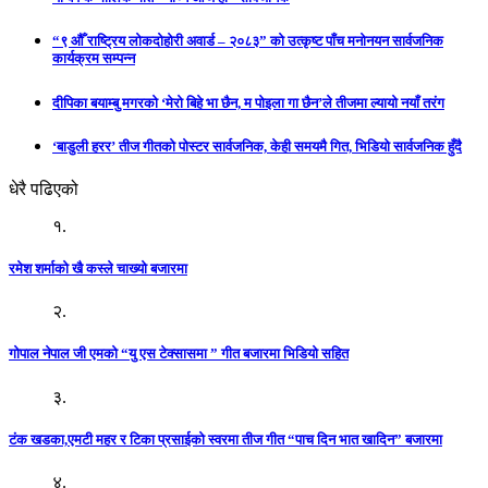
“९ औँ राष्ट्रिय लोकदोहोरी अवार्ड – २०८३” को उत्कृष्ट पाँच मनोनयन सार्वजनिक
कार्यक्रम सम्पन्न
दीपिका बयाम्बु मगरको ‘मेरो बिहे भा छैन, म पोइला गा छैन’ले तीजमा ल्यायो नयाँ तरंग
‘बाडुली हरर’ तीज गीतको पोस्टर सार्वजनिक, केही समयमै गित, भिडियो सार्वजनिक हुँदै
धेरै पढिएको
१.
रमेश शर्माको खै कस्ले चाख्यो बजारमा
२.
गोपाल नेपाल जी एमको “यु एस टेक्सासमा ” गीत बजारमा भिडियो सहित
३.
टंक खडका,एमटी महर र टिका प्रसाईको स्वरमा तीज गीत “पाच दिन भात खादिन” बजारमा
४.