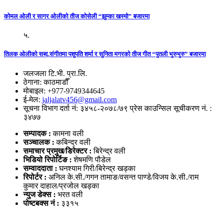
कोमल ओली र सागर ओलीको तीज कोसेली “झुम्का खस्यो” बजारमा
५.
तिलक ओलीको सब्द,संगीतमा पशुपति शर्मा र सुनिता मगरको तीज गीत “पुतली भुरुभुरु” बजारमा
जलजला टि.भी. प्रा.लि.
ठेगाना: काठमाडौँ
मोबाइल: +977-9749344645
ई-मेल:
jaljalatv456@gmail.com
सूचना विभाग दर्ता नं: ३४५८-२०७८/७९ प्रेस काउन्सिल सूचीकरण नं. :
३४७७
सम्पादक :
कामना वली
सञ्‍चालक :
कबिन्द्र वली
समाचार प्रमुख/डिरेक्टर :
बिरेन्द्र वली
भिडियो
रिपोर्टिङ :
शेषमणि पौडेल
सम्वाददाता :
घनश्याम गिरी/बिरेन्द्र खड्का
रिपोर्टर :
अनिल के.सी./गगन तामाङ/वसन्त पाण्डे/विजय के.सी./राम
कुमार दाहाल/प्रजोल खड्का
न्युज डेक्स
:
भरत वली
पोष्‍टबक्स नं :
३३१५