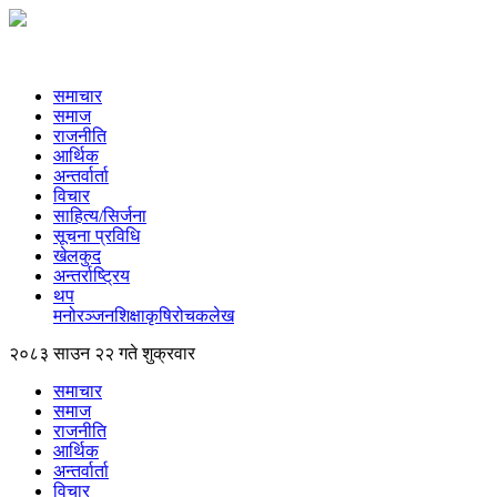
समाचार
समाज
राजनीति
आर्थिक
अन्तर्वार्ता
विचार
साहित्य/सिर्जना
सूचना प्रविधि
खेलकुद
अन्तर्राष्ट्रिय
थप
मनोरञ्‍जन
शिक्षा
कृषि
रोचक
लेख
२०८३ साउन २२ गते शुक्रवार
समाचार
समाज
राजनीति
आर्थिक
अन्तर्वार्ता
विचार