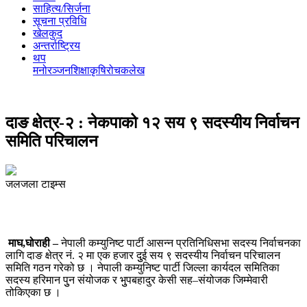
साहित्य/सिर्जना
सूचना प्रविधि
खेलकुद
अन्तर्राष्ट्रिय
थप
मनोरञ्‍जन
शिक्षा
कृषि
रोचक
लेख
दाङ क्षेत्र-२ : नेकपाको १२ सय ९ सदस्यीय निर्वाचन
समिति परिचालन
जलजला टाइम्स
माघ,घोराही –
नेपाली कम्युनिष्ट पार्टी आसन्न प्रतिनिधिसभा सदस्य निर्वाचनका
लागि दाङ क्षेत्र नं. २ मा एक हजार दुुई सय ९ सदस्यीय निर्वाचन परिचालन
समिति गठन गरेको छ । नेपाली कम्युनिष्ट पार्टी जिल्ला कार्यदल समितिका
सदस्य हरिमान पुुन संयोजक र भुुपबहादुर केसी सह–संयोजक जिम्मेवारी
तोकिएका छ ।