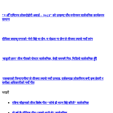
“९ औँ राष्ट्रिय लोकदोहोरी अवार्ड – २०८३” को उत्कृष्ट पाँच मनोनयन सार्वजनिक कार्यक्रम
सम्पन्न
दीपिका बयाम्बु मगरको ‘मेरो बिहे भा छैन, म पोइला गा छैन’ले तीजमा ल्यायो नयाँ तरंग
‘बाडुली हरर’ तीज गीतको पोस्टर सार्वजनिक, केही समयमै गित, भिडियो सार्वजनिक हुँदै
‘एकबारको जिन्दगानीमा’ले तीजमा ल्यायो नयाँ उत्साह, दर्शकमाझ लोकप्रिय बन्दै कृष छेत्री र
समीक्षा अधिकारीको नयाँ गीत
भखरै
रबिना चौहानको तीज बिशेष गीत “सोचे झै भएन बिहे बरिलै” सार्वजनिक
यो बर्ष कै मौलिक गीत “नाच्ने आजै हो” सार्वजनिक