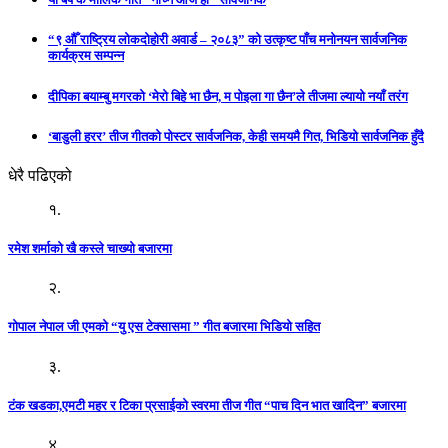
“९ औँ राष्ट्रिय लोकदोहोरी अवार्ड – २०८३” को उत्कृष्ट पाँच मनोनयन सार्वजनिक
कार्यक्रम सम्पन्न
दीपिका बयाम्बु मगरको ‘मेरो बिहे भा छैन, म पोइला गा छैन’ले तीजमा ल्यायो नयाँ तरंग
‘बाडुली हरर’ तीज गीतको पोस्टर सार्वजनिक, केही समयमै गित, भिडियो सार्वजनिक हुँदै
धेरै पढिएको
१.
रमेश शर्माको खै कस्ले चाख्यो बजारमा
२.
गोपाल नेपाल जी एमको “यु एस टेक्सासमा ” गीत बजारमा भिडियो सहित
३.
टंक खडका,एमटी महर र टिका प्रसाईको स्वरमा तीज गीत “पाच दिन भात खादिन” बजारमा
४.