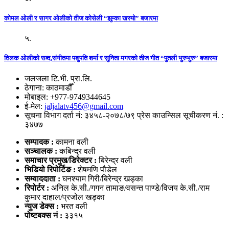
कोमल ओली र सागर ओलीको तीज कोसेली “झुम्का खस्यो” बजारमा
५.
तिलक ओलीको सब्द,संगीतमा पशुपति शर्मा र सुनिता मगरको तीज गीत “पुतली भुरुभुरु” बजारमा
जलजला टि.भी. प्रा.लि.
ठेगाना: काठमाडौँ
मोबाइल: +977-9749344645
ई-मेल:
jaljalatv456@gmail.com
सूचना विभाग दर्ता नं: ३४५८-२०७८/७९ प्रेस काउन्सिल सूचीकरण नं. :
३४७७
सम्पादक :
कामना वली
सञ्‍चालक :
कबिन्द्र वली
समाचार प्रमुख/डिरेक्टर :
बिरेन्द्र वली
भिडियो
रिपोर्टिङ :
शेषमणि पौडेल
सम्वाददाता :
घनश्याम गिरी/बिरेन्द्र खड्का
रिपोर्टर :
अनिल के.सी./गगन तामाङ/वसन्त पाण्डे/विजय के.सी./राम
कुमार दाहाल/प्रजोल खड्का
न्युज डेक्स
:
भरत वली
पोष्‍टबक्स नं :
३३१५