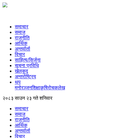
समाचार
समाज
राजनीति
आर्थिक
अन्तर्वार्ता
विचार
साहित्य/सिर्जना
सूचना प्रविधि
खेलकुद
अन्तर्राष्ट्रिय
थप
मनोरञ्‍जन
शिक्षा
कृषि
रोचक
लेख
२०८३ साउन २३ गते शनिवार
समाचार
समाज
राजनीति
आर्थिक
अन्तर्वार्ता
विचार