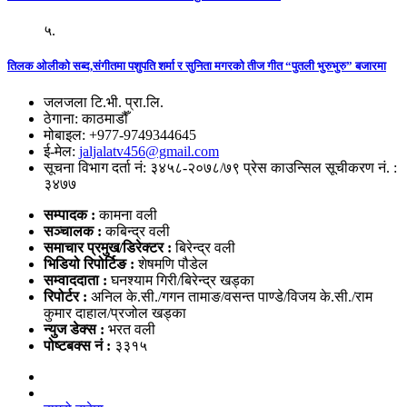
५.
तिलक ओलीको सब्द,संगीतमा पशुपति शर्मा र सुनिता मगरको तीज गीत “पुतली भुरुभुरु” बजारमा
जलजला टि.भी. प्रा.लि.
ठेगाना: काठमाडौँ
मोबाइल: +977-9749344645
ई-मेल:
jaljalatv456@gmail.com
सूचना विभाग दर्ता नं: ३४५८-२०७८/७९ प्रेस काउन्सिल सूचीकरण नं. :
३४७७
सम्पादक :
कामना वली
सञ्‍चालक :
कबिन्द्र वली
समाचार प्रमुख/डिरेक्टर :
बिरेन्द्र वली
भिडियो
रिपोर्टिङ :
शेषमणि पौडेल
सम्वाददाता :
घनश्याम गिरी/बिरेन्द्र खड्का
रिपोर्टर :
अनिल के.सी./गगन तामाङ/वसन्त पाण्डे/विजय के.सी./राम
कुमार दाहाल/प्रजोल खड्का
न्युज डेक्स
:
भरत वली
पोष्‍टबक्स नं :
३३१५