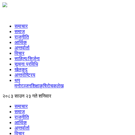
समाचार
समाज
राजनीति
आर्थिक
अन्तर्वार्ता
विचार
साहित्य/सिर्जना
सूचना प्रविधि
खेलकुद
अन्तर्राष्ट्रिय
थप
मनोरञ्‍जन
शिक्षा
कृषि
रोचक
लेख
२०८३ साउन २३ गते शनिवार
समाचार
समाज
राजनीति
आर्थिक
अन्तर्वार्ता
विचार