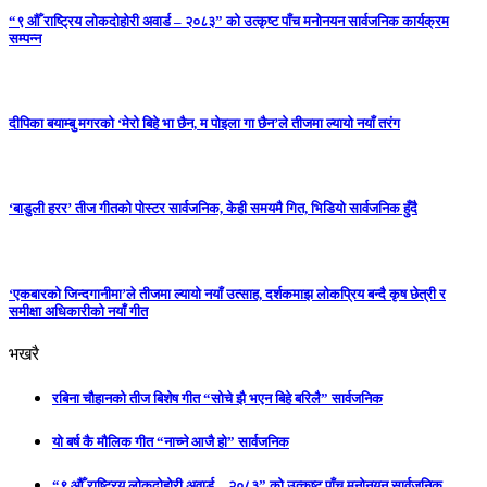
“९ औँ राष्ट्रिय लोकदोहोरी अवार्ड – २०८३” को उत्कृष्ट पाँच मनोनयन सार्वजनिक कार्यक्रम
सम्पन्न
दीपिका बयाम्बु मगरको ‘मेरो बिहे भा छैन, म पोइला गा छैन’ले तीजमा ल्यायो नयाँ तरंग
‘बाडुली हरर’ तीज गीतको पोस्टर सार्वजनिक, केही समयमै गित, भिडियो सार्वजनिक हुँदै
‘एकबारको जिन्दगानीमा’ले तीजमा ल्यायो नयाँ उत्साह, दर्शकमाझ लोकप्रिय बन्दै कृष छेत्री र
समीक्षा अधिकारीको नयाँ गीत
भखरै
रबिना चौहानको तीज बिशेष गीत “सोचे झै भएन बिहे बरिलै” सार्वजनिक
यो बर्ष कै मौलिक गीत “नाच्ने आजै हो” सार्वजनिक
“९ औँ राष्ट्रिय लोकदोहोरी अवार्ड – २०८३” को उत्कृष्ट पाँच मनोनयन सार्वजनिक