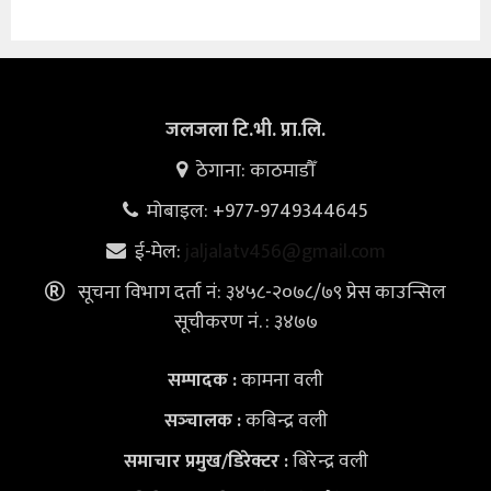
जलजला टि.भी. प्रा.लि.
ठेगाना: काठमाडौँ
मोबाइल: +977-9749344645
ई-मेल:
jaljalatv456@gmail.com
सूचना विभाग दर्ता नं: ३४५८-२०७८/७९ प्रेस काउन्सिल
सूचीकरण नं. : ३४७७
कामना वली
सम्पादक :
कबिन्द्र वली
सञ्‍चालक :
बिरेन्द्र वली
समाचार प्रमुख/डिरेक्टर :