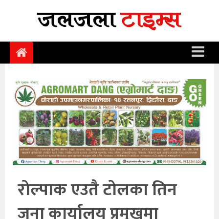
समाचार
समाज
राजनीति
आर्थिक
अन्तर्वार्ता
विचार
साहित्य/
सिर्जना
रोल्पाक एउतै टोलका तिन
सूचना
जना कार्यालय प्रमुखमा
प्रविधि