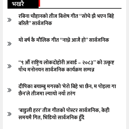
भखरै
रबिना चौहानको तीज बिशेष गीत “सोचे झै भएन बिहे
बरिलै” सार्वजनिक
यो बर्ष कै मौलिक गीत “नाच्ने आजै हो” सार्वजनिक
“९ औँ राष्ट्रिय लोकदोहोरी अवार्ड – २०८३” को उत्कृष्ट
पाँच मनोनयन सार्वजनिक कार्यक्रम सम्पन्न
दीपिका बयाम्बु मगरको ‘मेरो बिहे भा छैन, म पोइला गा
छैन’ले तीजमा ल्यायो नयाँ तरंग
‘बाडुली हरर’ तीज गीतको पोस्टर सार्वजनिक, केही
समयमै गित, भिडियो सार्वजनिक हुँदै