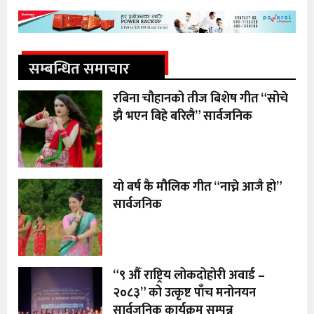
सम्बन्धित समाचार
रबिना चौहानको तीज बिशेष गीत “सोचे
झै भएन बिहे बरिलै” सार्वजनिक
यो बर्ष कै मौलिक गीत “नाच्ने आजै हो”
सार्वजनिक
“९ औँ राष्ट्रिय लोकदोहोरी अवार्ड –
२०८३” को उत्कृष्ट पाँच मनोनयन
सार्वजनिक कार्यक्रम सम्पन्न