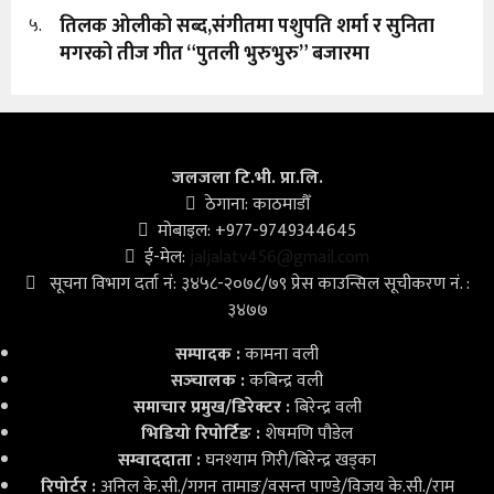
तिलक ओलीको सब्द,संगीतमा पशुपति शर्मा र सुनिता
५.
मगरको तीज गीत “पुतली भुरुभुरु” बजारमा
जलजला टि.भी. प्रा.लि.
ठेगाना: काठमाडौँ
मोबाइल: +977-9749344645
ई-मेल:
jaljalatv456@gmail.com
सूचना विभाग दर्ता नं: ३४५८-२०७८/७९ प्रेस काउन्सिल सूचीकरण नं. :
३४७७
सम्पादक :
कामना वली
सञ्‍चालक :
कबिन्द्र वली
समाचार प्रमुख/डिरेक्टर :
बिरेन्द्र वली
भिडियो
रिपोर्टिङ :
शेषमणि पौडेल
सम्वाददाता :
घनश्याम गिरी/बिरेन्द्र खड्का
रिपोर्टर :
अनिल के.सी./गगन तामाङ/वसन्त पाण्डे/विजय के.सी./राम