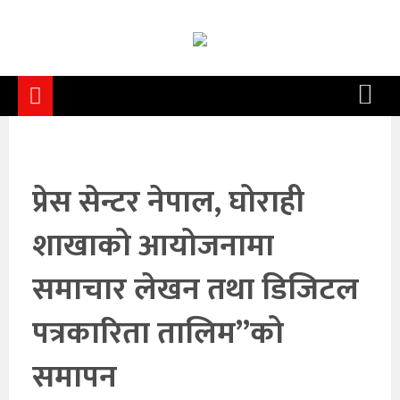
समाचार
समाज
राजनीति
आर्थिक
प्रेस सेन्टर नेपाल, घोराही
अन्तर्वार्ता
शाखाको आयोजनामा
विचार
साहित्य/
समाचार लेखन तथा डिजिटल
सिर्जना
पत्रकारिता तालिम”को
सूचना
समापन
प्रविधि