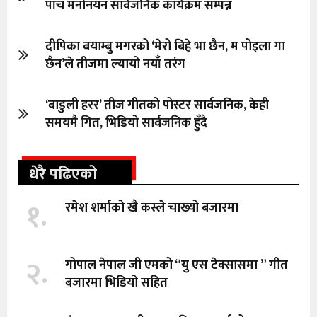
पाँच मनोनयन सार्वजनिक कार्यक्रम सम्पन्न
दीपिका बयाम्बु मगरको ‘मेरो बिहे भा छैन, म पोइला गा
छैन’ले तीजमा ल्यायो नयाँ तरंग
‘बाडुली हरर’ तीज गीतको पोस्टर सार्वजनिक, केही
समयमै गित, भिडियो सार्वजनिक हुँदै
धेरै पढिएको
१.
रमेश शर्माको खै कस्ले चाख्यो बजारमा
२.
गोपाल नेपाल जी एमको “यु एस टेक्सासमा ” गीत
बजारमा भिडियो सहित