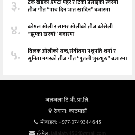
३.
टंक खडका,एमटी महर र टिका प्रसाईको स्वरमा
तीज गीत “पाच दिन भात खादिन” बजारमा
४.
कोमल ओली र सागर ओलीको तीज कोसेली
“झुम्का खस्यो” बजारमा
५.
तिलक ओलीको सब्द,संगीतमा पशुपति शर्मा र
सुनिता मगरको तीज गीत “पुतली भुरुभुरु” बजारमा
जलजला टि.भी. प्रा.लि.
ठेगाना: काठमाडौँ
मोबाइल: +977-9749344645
ई-मेल:
jaljalatv456@gmail.com