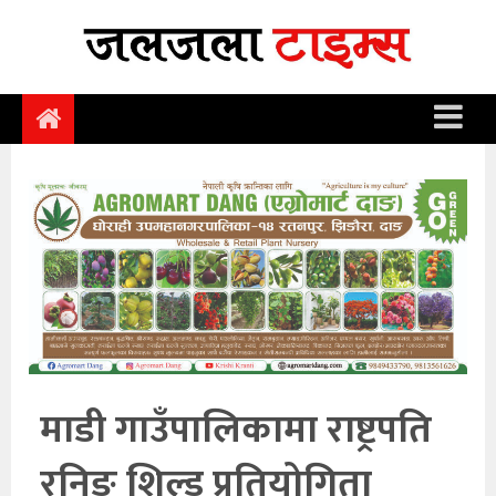
समाचार
समाज
राजनीति
आर्थिक
अन्तर्वार्ता
विचार
साहित्य/
सिर्जना
माडी गाउँपालिकामा राष्ट्रपति
सूचना
रनिङ शिल्ड प्रतियोगिता
प्रविधि