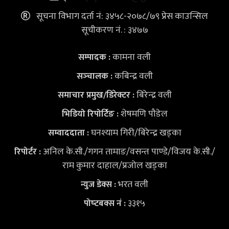
सूचना विभाग दर्ता नं: ३४५८-२०७८/७९ प्रेस काउन्सिल
सूचीकरण नं. : ३४७७
कामना वली
सम्पादक :
कबिन्द्र वली
सञ्‍चालक :
बिरेन्द्र वली
समाचार प्रमुख/डिरेक्टर :
शेषमणि पौडेल
भिडियो
रिपोर्टिङ :
घनश्याम गिरी/बिरेन्द्र खड्का
सम्वाददाता :
अनिल के.सी./गगन तामाङ/वसन्त पाण्डे/विजय के.सी./
रिपोर्टर :
राम कुमार दाहाल/प्रजोल खड्का
भरत वली
न्युज डेक्स
:
३३१५
पोष्‍टबक्स नं :