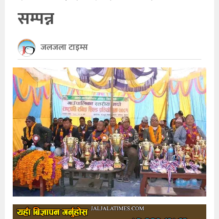
सम्पन्न
खेलकुद
अन्तर्राष्ट्रिय
जलजला टाइम्स
थप