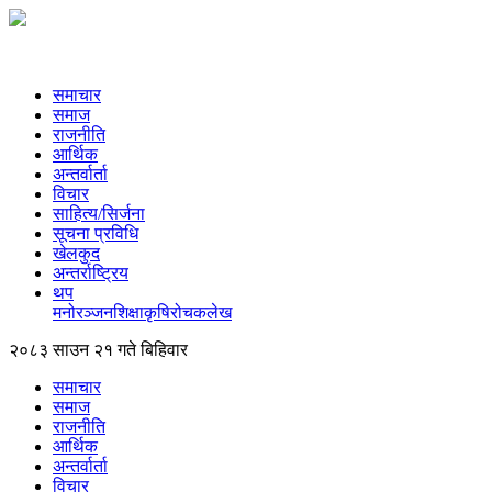
समाचार
समाज
राजनीति
आर्थिक
अन्तर्वार्ता
विचार
साहित्य/सिर्जना
सूचना प्रविधि
खेलकुद
अन्तर्राष्ट्रिय
थप
मनोरञ्‍जन
शिक्षा
कृषि
रोचक
लेख
२०८३ साउन २१ गते बिहिवार
समाचार
समाज
राजनीति
आर्थिक
अन्तर्वार्ता
विचार