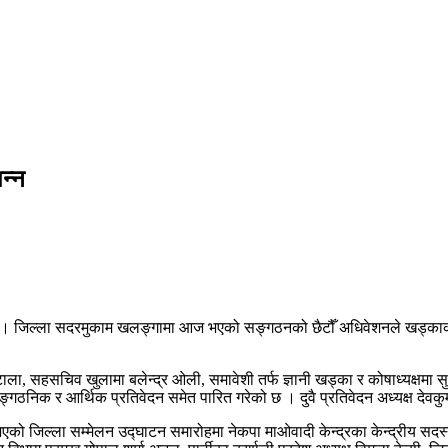
न्न
को छ । जिल्ला सदरमुकाम खलङ्गामा आज भएको सङ्गठनको छैटौँ अधिवेशनले खड्काको
ाला, सहसचिव खुलामा बलेन्द्र ओली, समावेशी तर्फ ज्ञानी खड्का र कोषाध्यक्षमा सु
गठनिक र आर्थिक प्रतिवेदन समेत पारित गरेको छ । दुवै प्रतिवेदन अध्यक्ष देवकु
 भएको जिल्ला सम्मेलन उद्घाटन समारोहमा नेकपा माओवादी केन्द्रका केन्द्रीय सदस्