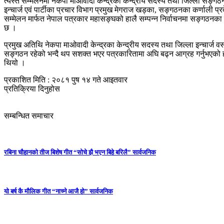
त्यस्तै सम्मेलनमा नेकपा माओवादी केन्द्रका केन्द्रीय सदस्य तथा जिल्ला सङ्ग
इन्चार्ज एवं पार्टीका प्रचार विभाग प्रमुख मेगराज खड्का, सङ्गठनका कर्णाली प
सम्मेलन मार्फत नेपाल पत्रकार महासङ्घको हालै सम्पन्न निर्वाचनमा सङ्गठनका तर
छ ।
प्रमुख अतिथि नेकपा माओवादी केन्द्रका केन्द्रीय सदस्य तथा जिल्ला इन्चार्ज वस
सङ्गठन रहेको भन्दै थप सशक्त भएर पत्रकारितामा अघि बढ्न आग्रह गर्नुभएको
थियो ।
प्रकाशित मिति : २०८१ पुष १४ गते आइतवार
प्रतिक्रिया दिनुहोस
सम्बन्धित समाचार
रबिना चौहानको तीज बिशेष गीत “सोचे झै भएन बिहे बरिलै” सार्वजनिक
यो बर्ष कै मौलिक गीत “नाच्ने आजै हो” सार्वजनिक