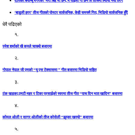
दीपिका बयाम्बु मगरको ‘मेरो बिहे भा छैन, म पोइला गा छैन’ले तीजमा ल्यायो नयाँ तरंग
‘बाडुली हरर’ तीज गीतको पोस्टर सार्वजनिक, केही समयमै गित, भिडियो सार्वजनिक हुँदै
धेरै पढिएको
१.
रमेश शर्माको खै कस्ले चाख्यो बजारमा
२.
गोपाल नेपाल जी एमको “यु एस टेक्सासमा ” गीत बजारमा भिडियो सहित
३.
टंक खडका,एमटी महर र टिका प्रसाईको स्वरमा तीज गीत “पाच दिन भात खादिन” बजारमा
४.
कोमल ओली र सागर ओलीको तीज कोसेली “झुम्का खस्यो” बजारमा
५.