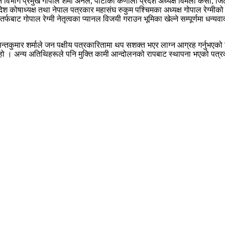
ठन विभाग प्रमुख गोपाल शर्मा अनल, पार्टीका कर्णाली प्रदेश अध्यक्ष विमला केसी,
्रदेश कोषाध्यक्ष तथा नेपाल पत्रकार महासंघ रुकुम पश्चिमका अध्यक्ष गोपाल रेग्मी
्फबाट गोपाल रेग्मी नेतृत्वका प्यानल विजयी गराउन भूमिका खेल्ने सम्पूर्णमा धन्य
न्तकुमार शर्माले जन पक्षीय पत्रकारितामा थप सशक्त भएर लाग्न आग्रह गर्नुभएको थि
 हो । अन्य अतिथिहरूले पनि मुक्ति कामी आन्दोलनको रापबाट स्थापना भएको पत्