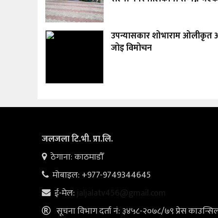
उपन्यासकार शोभाराम ओलीकृत 
जोइ विमोचन
जलजला टि.भी. प्रा.लि.
ठेगाना: काठमाडौँ
मोबाइल: +977-9749344645
ई-मेल:
jaljalatv456@gmail.com
सूचना विभाग दर्ता नं: ३४५८-२०७८/७९ प्रेस काउन्सि