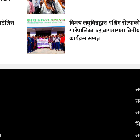
अटेलिस
विजय लघुवित्तद्वारा पश्चिम रोल्पाको
गाउँपालिका-०३,बागमारामा वित्तीय
कार्यक्रम सम्पन्न
सम
सञ
सम
भि
ल
सम