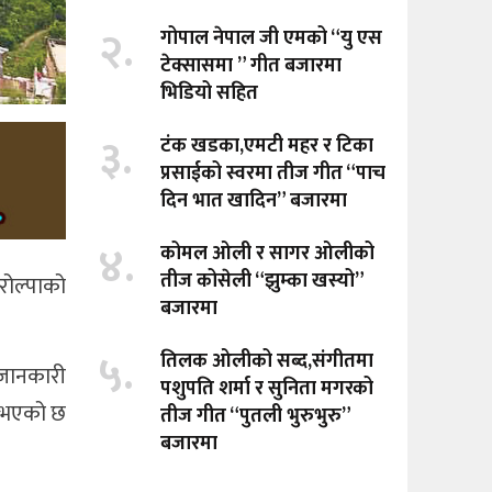
२.
गोपाल नेपाल जी एमको “यु एस
टेक्सासमा ” गीत बजारमा
भिडियो सहित
३.
टंक खडका,एमटी महर र टिका
प्रसाईको स्वरमा तीज गीत “पाच
दिन भात खादिन” बजारमा
४.
कोमल ओली र सागर ओलीको
तीज कोसेली “झुम्का खस्यो”
 रोल्पाको
बजारमा
५.
तिलक ओलीको सब्द,संगीतमा
 जानकारी
पशुपति शर्मा र सुनिता मगरको
्नुभएको छ
तीज गीत “पुतली भुरुभुरु”
बजारमा