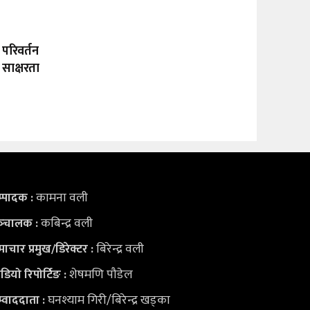
 परिवर्तन
 साक्षरता
कामना वली
्पादक :
कबिन्द्र वली
्‍चालक :
बिरेन्द्र वली
ाचार प्रमुख/डिरेक्टर :
शेषमणि पौडेल
डियो
रिपोर्टिङ :
घनश्याम गिरी/बिरेन्द्र खड्का
्वाददाता :