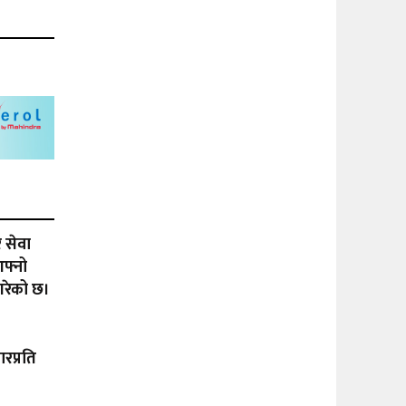
 सेवा
फ्नो
गरेको छ।
रप्रति