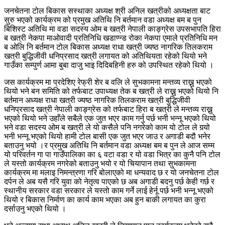
जनचेतना टोल बिकास सस्थाका अध्यक्ष श्री अनिल खत्रीको अध्यक्षता बाट
सुरु भएको कार्यक्रम को प्रमुख अतिथि नि बर्तमान वडा अध्यक्ष बम ब पुन
बिशिस्ट अतिथि मा वडा सदस्य ओम ब खत्री नेपाली काङ्ग्रेस उपसभापति हिरा
ब खत्री नेकपा माओवादी प्रतिनिधि खडाण्न्ड रोका नेकपा एमाले प्रतिनिधि मन
ब ओलि नि बर्तमान टोल बिकास अध्यक्ष राधा खत्री ज्यष्ठ नागरिक तिलकराम
खत्री बुद्धिजीवी धनिप्रसाद खत्री लगायत को अतिथियता रहेको थियो भने
गाउँका सम्पुर्ण आमा बुबा दाजु भाइ दिदिबहिनी हरु को उपस्थित रहेको थियो ।
जस कार्यक्रम मा प्रदेशिए रेफ्री शेर ब वलि ले सुभकामना मन्तव्य राख्नु भएको
थियो भने बन समिति को तर्फबाट उपाध्यक्ष तेक ब खत्री ले राख्नु भएको थियो नि
बर्तमान अध्यक्ष राधा खत्री ज्यष्ठ नागरिक तिलकराम खत्री बुद्धिजीवी
धनिप्रसाद खत्री नेपाली काङ्ग्रेस को तर्फबाट हिरा ब खत्री ले मन्तव्य राख्नु
भएको थियो भने उहाँले सबैले एक जुत भएर काम गर्नु पर्छ भनी भन्नू भएको थियो
भने वडा सदस्य ओम ब खत्री ले यो कसैले पनि नगरेको काम यो टोल ले गर्‍यो
भनी भन्नू भएको थियो हामी टोल बासी एक जुत भएर जाउ र अगाडी बदौ भनेर
बताउनु भयो ।र प्रमुख अतिथि नि बर्तमान वडा अध्यक्ष बम ब पुन ले आज सम्म
यो परिवर्तन गा पा गाउँपालिका का ६ वटा वडा र यो वडा भित्र का कुनै पनि टोल
ले यस्तो कार्यक्रम नगरेको बताउनु भयो र यो चियापान तथा सुभकामना
कार्यक्रम मा मलाइ निमन्त्रणा गरि बोलाएको मा धन्यवाद छ र यो जनचेतना टोल
दर्पन ले अब यसै गरि युवा को नेतृत्व पाएको छ अब अगाडी बदनु पर्छ केही गर्छ र
स्थानीय सरकार वडा सरकार ले यस्तो काम गर्ने लाई हेर्नू पर्छ भनी भन्नू भएको
थियो र बिकास निर्माण का कार्य काम भएका अब हुन बाकी लगायत का कुरा
दर्साउनु भएको थियो ।