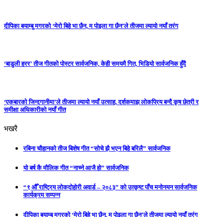
दीपिका बयाम्बु मगरको ‘मेरो बिहे भा छैन, म पोइला गा छैन’ले तीजमा ल्यायो नयाँ तरंग
‘बाडुली हरर’ तीज गीतको पोस्टर सार्वजनिक, केही समयमै गित, भिडियो सार्वजनिक हुँदै
‘एकबारको जिन्दगानीमा’ले तीजमा ल्यायो नयाँ उत्साह, दर्शकमाझ लोकप्रिय बन्दै कृष छेत्री र
समीक्षा अधिकारीको नयाँ गीत
भखरै
रबिना चौहानको तीज बिशेष गीत “सोचे झै भएन बिहे बरिलै” सार्वजनिक
यो बर्ष कै मौलिक गीत “नाच्ने आजै हो” सार्वजनिक
“९ औँ राष्ट्रिय लोकदोहोरी अवार्ड – २०८३” को उत्कृष्ट पाँच मनोनयन सार्वजनिक
कार्यक्रम सम्पन्न
दीपिका बयाम्बु मगरको ‘मेरो बिहे भा छैन, म पोइला गा छैन’ले तीजमा ल्यायो नयाँ तरंग