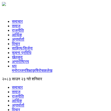
समाचार
समाज
राजनीति
आर्थिक
अन्तर्वार्ता
विचार
साहित्य/सिर्जना
सूचना प्रविधि
खेलकुद
अन्तर्राष्ट्रिय
थप
मनोरञ्‍जन
शिक्षा
कृषि
रोचक
लेख
२०८३ साउन २३ गते शनिवार
समाचार
समाज
राजनीति
आर्थिक
अन्तर्वार्ता
विचार