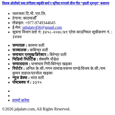
तिलक ओलीको सब्द,संगीतमा पशुपति शर्मा र सुनिता मगरको तीज गीत “पुतली भुरुभुरु” बजारमा
जलजला टि.भी. प्रा.लि.
ठेगाना: काठमाडौँ
मोबाइल: +977-9749344645
ई-मेल:
jaljalatv456@gmail.com
सूचना विभाग दर्ता नं: ३४५८-२०७८/७९ प्रेस काउन्सिल सूचीकरण नं. :
३४७७
सम्पादक :
कामना वली
सञ्‍चालक :
कबिन्द्र वली
समाचार प्रमुख/डिरेक्टर :
बिरेन्द्र वली
भिडियो
रिपोर्टिङ :
शेषमणि पौडेल
सम्वाददाता :
घनश्याम गिरी/बिरेन्द्र खड्का
रिपोर्टर :
अनिल के.सी./गगन तामाङ/वसन्त पाण्डे/विजय के.सी./राम
कुमार दाहाल/प्रजोल खड्का
न्युज डेक्स
:
भरत वली
पोष्‍टबक्स नं :
३३१५
हाम्रो बारेमा
©
2026 jaljalatv.com, All Rights Reserved.