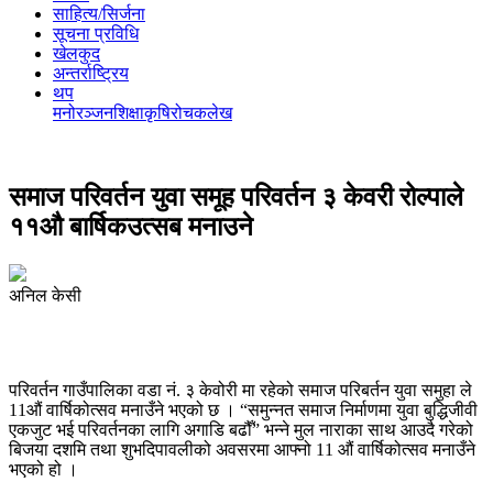
साहित्य/सिर्जना
सूचना प्रविधि
खेलकुद
अन्तर्राष्ट्रिय
थप
मनोरञ्‍जन
शिक्षा
कृषि
रोचक
लेख
समाज परिवर्तन युवा समूह परिवर्तन ३ केवरी रोल्पाले
११औ बार्षिकउत्सब मनाउने
अनिल केसी
परिवर्तन गाउँपालिका वडा नं. ३ केवोरी मा रहेको समाज परिबर्तन युवा समुहा ले
11औं वार्षिकोत्सव मनाउँने भएको छ । “समुन्नत समाज निर्माणमा युवा बुद्धिजीवी
एकजुट भई परिवर्तनका लागि अगाडि बढौँ” भन्ने मुल नाराका साथ आउदै गरेको
बिजया दशमि तथा शुभदिपावलीको अवसरमा आफ्नो 11 औं वार्षिकोत्सव मनाउँने
भएको हो ।