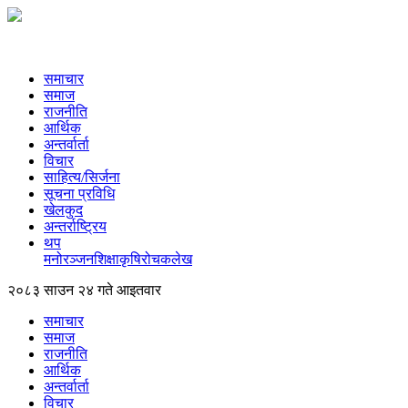
समाचार
समाज
राजनीति
आर्थिक
अन्तर्वार्ता
विचार
साहित्य/सिर्जना
सूचना प्रविधि
खेलकुद
अन्तर्राष्ट्रिय
थप
मनोरञ्‍जन
शिक्षा
कृषि
रोचक
लेख
२०८३ साउन २४ गते आइतवार
समाचार
समाज
राजनीति
आर्थिक
अन्तर्वार्ता
विचार