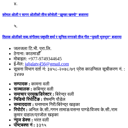
४.
कोमल ओली र सागर ओलीको तीज कोसेली “झुम्का खस्यो” बजारमा
५.
तिलक ओलीको सब्द,संगीतमा पशुपति शर्मा र सुनिता मगरको तीज गीत “पुतली भुरुभुरु” बजारमा
जलजला टि.भी. प्रा.लि.
ठेगाना: काठमाडौँ
मोबाइल: +977-9749344645
ई-मेल:
jaljalatv456@gmail.com
सूचना विभाग दर्ता नं: ३४५८-२०७८/७९ प्रेस काउन्सिल सूचीकरण नं. :
३४७७
सम्पादक :
कामना वली
सञ्‍चालक :
कबिन्द्र वली
समाचार प्रमुख/डिरेक्टर :
बिरेन्द्र वली
भिडियो
रिपोर्टिङ :
शेषमणि पौडेल
सम्वाददाता :
घनश्याम गिरी/बिरेन्द्र खड्का
रिपोर्टर :
अनिल के.सी./गगन तामाङ/वसन्त पाण्डे/विजय के.सी./राम
कुमार दाहाल/प्रजोल खड्का
न्युज डेक्स
:
भरत वली
पोष्‍टबक्स नं :
३३१५