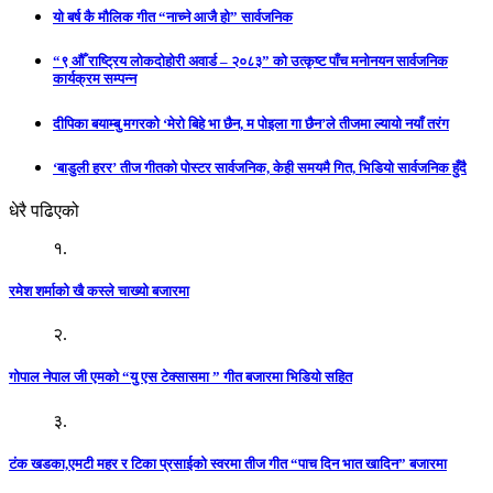
यो बर्ष कै मौलिक गीत “नाच्ने आजै हो” सार्वजनिक
“९ औँ राष्ट्रिय लोकदोहोरी अवार्ड – २०८३” को उत्कृष्ट पाँच मनोनयन सार्वजनिक
कार्यक्रम सम्पन्न
दीपिका बयाम्बु मगरको ‘मेरो बिहे भा छैन, म पोइला गा छैन’ले तीजमा ल्यायो नयाँ तरंग
‘बाडुली हरर’ तीज गीतको पोस्टर सार्वजनिक, केही समयमै गित, भिडियो सार्वजनिक हुँदै
धेरै पढिएको
१.
रमेश शर्माको खै कस्ले चाख्यो बजारमा
२.
गोपाल नेपाल जी एमको “यु एस टेक्सासमा ” गीत बजारमा भिडियो सहित
३.
टंक खडका,एमटी महर र टिका प्रसाईको स्वरमा तीज गीत “पाच दिन भात खादिन” बजारमा