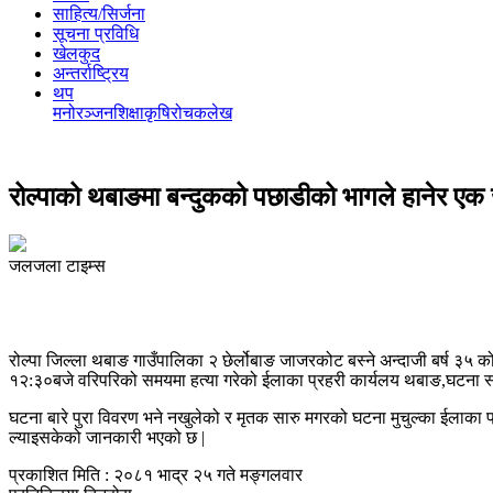
साहित्य/सिर्जना
सूचना प्रविधि
खेलकुद
अन्तर्राष्ट्रिय
थप
मनोरञ्‍जन
शिक्षा
कृषि
रोचक
लेख
रोल्पाको थबाङमा बन्दुकको पछाडीको भागले हानेर एक ज
जलजला टाइम्स
रोल्पा जिल्ला थबाङ गाउँपालिका २ छेर्लोबाङ जाजरकोट बस्ने अन्दाजी बर्ष ३५ 
१२:३०बजे वरिपरिको समयमा हत्या गरेको ईलाका प्रहरी कार्यलय थबाङ,घटना स्थ
घटना बारे पुरा विवरण भने नखुलेको र मृतक सारु मगरको घटना मुचुल्का ईलाका प्र
ल्याइसकेको जानकारी भएको छ |
प्रकाशित मिति : २०८१ भाद्र २५ गते मङ्गलवार