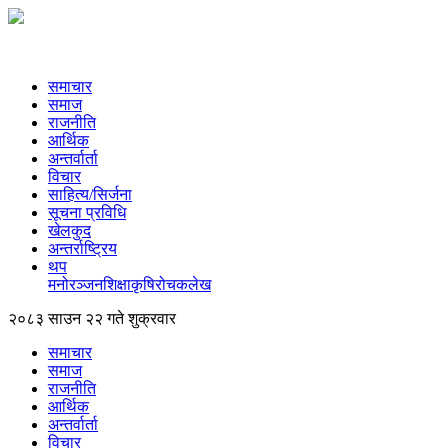
समाचार
समाज
राजनीति
आर्थिक
अन्तर्वार्ता
विचार
साहित्य/सिर्जना
सूचना प्रविधि
खेलकुद
अन्तर्राष्ट्रिय
थप
मनोरञ्‍जन
शिक्षा
कृषि
रोचक
लेख
२०८३ साउन २२ गते शुक्रवार
समाचार
समाज
राजनीति
आर्थिक
अन्तर्वार्ता
विचार