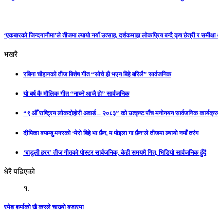
‘एकबारको जिन्दगानीमा’ले तीजमा ल्यायो नयाँ उत्साह, दर्शकमाझ लोकप्रिय बन्दै कृष छेत्री र समीक्ष
भखरै
रबिना चौहानको तीज बिशेष गीत “सोचे झै भएन बिहे बरिलै” सार्वजनिक
यो बर्ष कै मौलिक गीत “नाच्ने आजै हो” सार्वजनिक
“९ औँ राष्ट्रिय लोकदोहोरी अवार्ड – २०८३” को उत्कृष्ट पाँच मनोनयन सार्वजनिक कार्यक्रम
दीपिका बयाम्बु मगरको ‘मेरो बिहे भा छैन, म पोइला गा छैन’ले तीजमा ल्यायो नयाँ तरंग
‘बाडुली हरर’ तीज गीतको पोस्टर सार्वजनिक, केही समयमै गित, भिडियो सार्वजनिक हुँदै
धेरै पढिएको
१.
रमेश शर्माको खै कस्ले चाख्यो बजारमा