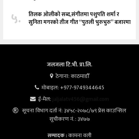
५.
तिलक ओलीको सब्द,संगीतमा पशुपति शर्मा र
सुनिता मगरको तीज गीत “पुतली भुरुभुरु” बजारमा
जलजला टि.भी. प्रा.लि.
ठेगाना: काठमाडौँ
मोबाइल: +977-9749344645
ई-मेल:
jaljalatv456@gmail.com
सूचना विभाग दर्ता नं: ३४५८-२०७८/७९ प्रेस काउन्सिल
सूचीकरण नं. : ३४७७
कामना वली
सम्पादक :