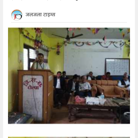
खेलकुद
जलजला टाइम्स
अन्तर्राष्ट्रिय
थप