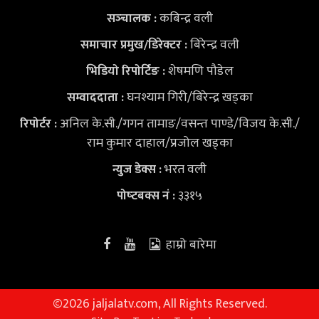
कबिन्द्र वली
सञ्‍चालक :
बिरेन्द्र वली
समाचार प्रमुख/डिरेक्टर :
शेषमणि पौडेल
भिडियो
रिपोर्टिङ :
घनश्याम गिरी/बिरेन्द्र खड्का
सम्वाददाता :
अनिल के.सी./गगन तामाङ/वसन्त पाण्डे/विजय के.सी./
रिपोर्टर :
राम कुमार दाहाल/प्रजोल खड्का
भरत वली
न्युज डेक्स
:
३३१५
पोष्‍टबक्स नं :
हाम्रो बारेमा
©
2026 jaljalatv.com, All Rights Reserved.