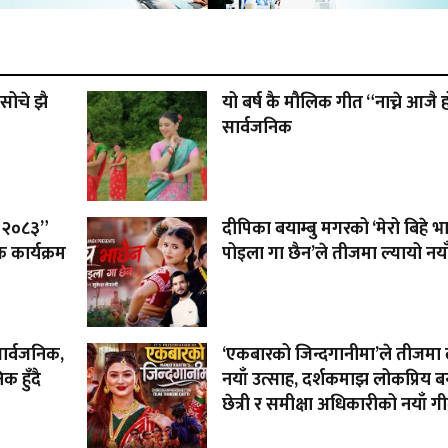
सोचे झै
यो बर्ष कै मौलिक गीत “नाच्ने आजै 
सार्वजनिक
 – २०८३”
दीपिका बयाम्बु मगरको ‘मेरो बिहे भ
 कार्यक्रम
पोइला गा छैन’ले तीजमा ल्यायो नया
सार्वजनिक,
‘एकबारको जिन्दगानीमा’ले तीजमा 
 हुँदै
नयाँ उत्साह, दर्शकमाझ लोकप्रिय बन्
छेत्री र समीक्षा अधिकारीको नयाँ ग