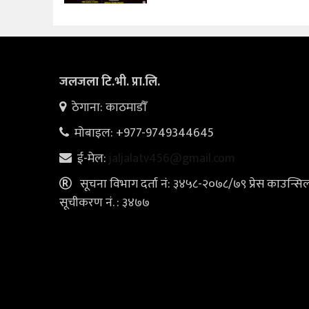
जलजला टि.भी. प्रा.लि.
ठेगाना: काठमाडौँ
मोबाइल: +977-9749344645
ई-मेल:
jaljalatv456@gmail.com
सूचना विभाग दर्ता नं: ३४५८-२०७८/७९ प्रेस काउन्सि
सूचीकरण नं. : ३४७७