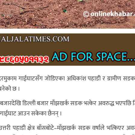
 सदरमुकाम गाईघाटसँग जोडिएका अधिकांश पहाडी र ग्रामीण सडक
बनेको छ ।
ुची बजारदेखि डिल्ली बजार माँझखर्क सडक भत्केर अवरुद्ध भएपछि 
काम गाईघाट आउन सकेका छैनन् ।
्तरी पहाडी क्षेत्र बाँसबोटे–माँझखर्क सडक वर्षाले भत्किएर अवर