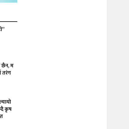
हो”
ा छैन, म
ँ तरंग
ल्यायो
दै कृष
ीत