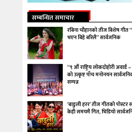
सम्बन्धित समाचार
रबिना चौहानको तीज बिशेष गीत “
भएन बिहे बरिलै” सार्वजनिक
“९ औँ राष्ट्रिय लोकदोहोरी अवार्ड
को उत्कृष्ट पाँच मनोनयन सार्वजनिक
सम्पन्न
‘बाडुली हरर’ तीज गीतको पोस्टर 
केही समयमै गित, भिडियो सार्वजनिक