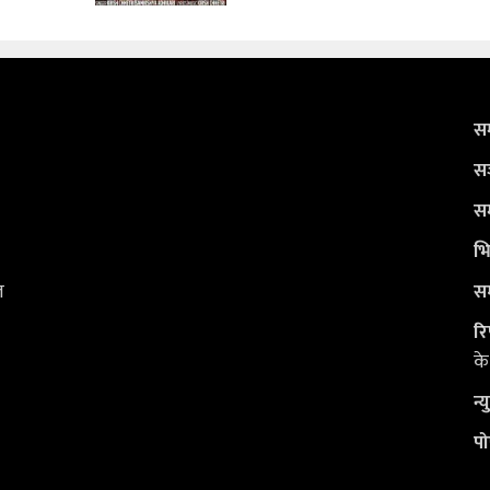
सम
सञ
सम
भि
ल
सम
रि
के
न्
पो