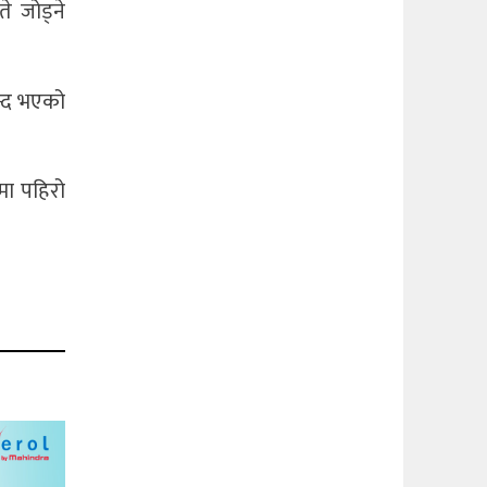
े जोड्ने
न्द भएको
मा पहिरो