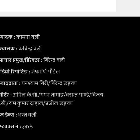
कामना वली
्पादक :
कबिन्द्र वली
्‍चालक :
बिरेन्द्र वली
ाचार प्रमुख/डिरेक्टर :
शेषमणि पौडेल
डियो
रिपोर्टिङ :
घनश्याम गिरी/बिरेन्द्र खड्का
्वाददाता :
अनिल के.सी./गगन तामाङ/वसन्त पाण्डे/विजय
पोर्टर :
.सी./राम कुमार दाहाल/प्रजोल खड्का
भरत वली
युज डेक्स
:
३३१५
ष्‍टबक्स नं :