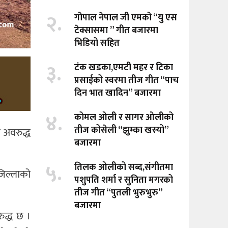
२.
गोपाल नेपाल जी एमको “यु एस
टेक्सासमा ” गीत बजारमा
भिडियो सहित
३.
टंक खडका,एमटी महर र टिका
प्रसाईको स्वरमा तीज गीत “पाच
दिन भात खादिन” बजारमा
४.
कोमल ओली र सागर ओलीको
तीज कोसेली “झुम्का खस्यो”
 अवरुद्ध
बजारमा
५.
तिलक ओलीको सब्द,संगीतमा
जिल्लाको
पशुपति शर्मा र सुनिता मगरको
तीज गीत “पुतली भुरुभुरु”
बजारमा
ुद्ध छ ।