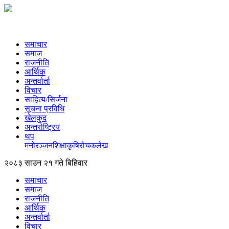
समाचार
समाज
राजनीति
आर्थिक
अन्तर्वार्ता
विचार
साहित्य/सिर्जना
सूचना प्रविधि
खेलकुद
अन्तर्राष्ट्रिय
थप
मनोरञ्‍जन
शिक्षा
कृषि
रोचक
लेख
२०८३ साउन २१ गते बिहिवार
समाचार
समाज
राजनीति
आर्थिक
अन्तर्वार्ता
विचार