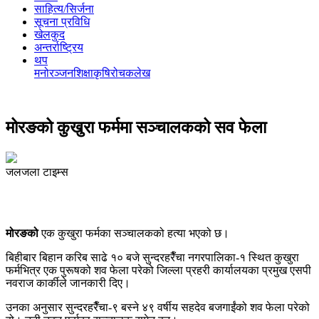
साहित्य/सिर्जना
सूचना प्रविधि
खेलकुद
अन्तर्राष्ट्रिय
थप
मनोरञ्‍जन
शिक्षा
कृषि
रोचक
लेख
मोरङको कुखुरा फर्ममा सञ्चालकको सव फेला
जलजला टाइम्स
मोरङको
एक कुखुरा फर्मका सञ्चालकको हत्या भएको छ।
बिहीबार बिहान करिब साढे १० बजे सुन्दरहरैँचा नगरपालिका-१ स्थित कुखुरा
फर्मभित्र एक पुरूषको शव फेला परेको जिल्ला प्रहरी कार्यालयका प्रमुख एसपी
नवराज कार्कीले जानकारी दिए।
उनका अनुसार सुन्दरहरैँचा-९ बस्ने ४९ वर्षीय सहदेव बजगाईंको शव फेला परेको