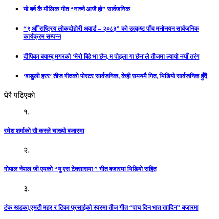
यो बर्ष कै मौलिक गीत “नाच्ने आजै हो” सार्वजनिक
“९ औँ राष्ट्रिय लोकदोहोरी अवार्ड – २०८३” को उत्कृष्ट पाँच मनोनयन सार्वजनिक
कार्यक्रम सम्पन्न
दीपिका बयाम्बु मगरको ‘मेरो बिहे भा छैन, म पोइला गा छैन’ले तीजमा ल्यायो नयाँ तरंग
‘बाडुली हरर’ तीज गीतको पोस्टर सार्वजनिक, केही समयमै गित, भिडियो सार्वजनिक हुँदै
धेरै पढिएको
१.
रमेश शर्माको खै कस्ले चाख्यो बजारमा
२.
गोपाल नेपाल जी एमको “यु एस टेक्सासमा ” गीत बजारमा भिडियो सहित
३.
टंक खडका,एमटी महर र टिका प्रसाईको स्वरमा तीज गीत “पाच दिन भात खादिन” बजारमा