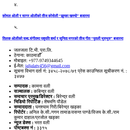
४.
कोमल ओली र सागर ओलीको तीज कोसेली “झुम्का खस्यो” बजारमा
५.
तिलक ओलीको सब्द,संगीतमा पशुपति शर्मा र सुनिता मगरको तीज गीत “पुतली भुरुभुरु” बजारमा
जलजला टि.भी. प्रा.लि.
ठेगाना: काठमाडौँ
मोबाइल: +977-9749344645
ई-मेल:
jaljalatv456@gmail.com
सूचना विभाग दर्ता नं: ३४५८-२०७८/७९ प्रेस काउन्सिल सूचीकरण नं. :
३४७७
सम्पादक :
कामना वली
सञ्‍चालक :
कबिन्द्र वली
समाचार प्रमुख/डिरेक्टर :
बिरेन्द्र वली
भिडियो
रिपोर्टिङ :
शेषमणि पौडेल
सम्वाददाता :
घनश्याम गिरी/बिरेन्द्र खड्का
रिपोर्टर :
अनिल के.सी./गगन तामाङ/वसन्त पाण्डे/विजय के.सी./राम
कुमार दाहाल/प्रजोल खड्का
न्युज डेक्स
:
भरत वली
पोष्‍टबक्स नं :
३३१५