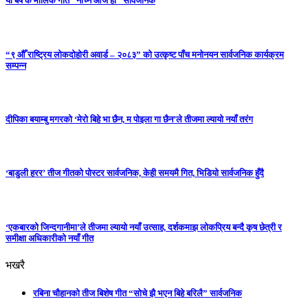
यो बर्ष कै मौलिक गीत “नाच्ने आजै हो” सार्वजनिक
“९ औँ राष्ट्रिय लोकदोहोरी अवार्ड – २०८३” को उत्कृष्ट पाँच मनोनयन सार्वजनिक कार्यक्रम
सम्पन्न
दीपिका बयाम्बु मगरको ‘मेरो बिहे भा छैन, म पोइला गा छैन’ले तीजमा ल्यायो नयाँ तरंग
‘बाडुली हरर’ तीज गीतको पोस्टर सार्वजनिक, केही समयमै गित, भिडियो सार्वजनिक हुँदै
‘एकबारको जिन्दगानीमा’ले तीजमा ल्यायो नयाँ उत्साह, दर्शकमाझ लोकप्रिय बन्दै कृष छेत्री र
समीक्षा अधिकारीको नयाँ गीत
भखरै
रबिना चौहानको तीज बिशेष गीत “सोचे झै भएन बिहे बरिलै” सार्वजनिक