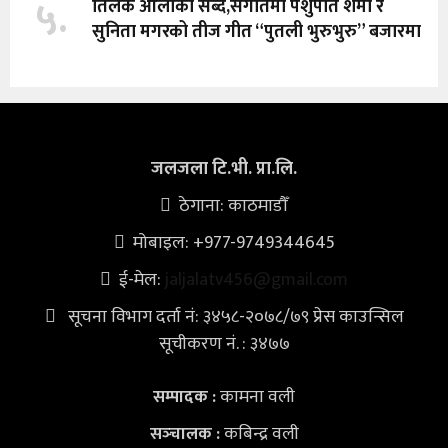
५.
तिलक ओलीको सब्द,संगीतमा पशुपति शर्मा र
सुनिता मगरको तीज गीत “पुतली भुरुभुरु” बजारमा
जलजला टि.भी. प्रा.लि.
ठेगाना: काठमाडौँ
मोबाइल: +977-9749344645
ई-मेल:
jaljalatv456@gmail.com
सूचना विभाग दर्ता नं: ३४५८-२०७८/७९ प्रेस काउन्सिल
सूचीकरण नं. : ३४७७
कामना वली
सम्पादक :
कबिन्द्र वली
सञ्‍चालक :