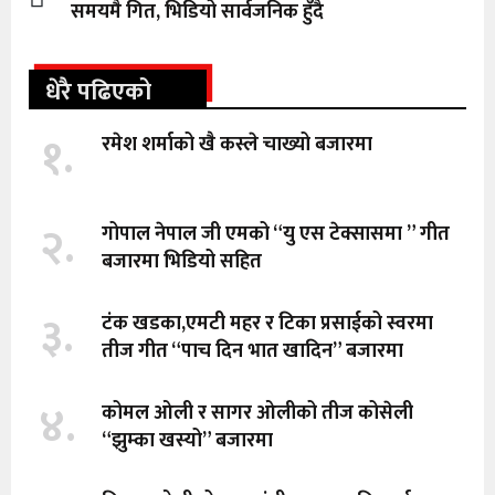
समयमै गित, भिडियो सार्वजनिक हुँदै
धेरै पढिएको
१.
रमेश शर्माको खै कस्ले चाख्यो बजारमा
२.
गोपाल नेपाल जी एमको “यु एस टेक्सासमा ” गीत
बजारमा भिडियो सहित
३.
टंक खडका,एमटी महर र टिका प्रसाईको स्वरमा
तीज गीत “पाच दिन भात खादिन” बजारमा
४.
कोमल ओली र सागर ओलीको तीज कोसेली
“झुम्का खस्यो” बजारमा