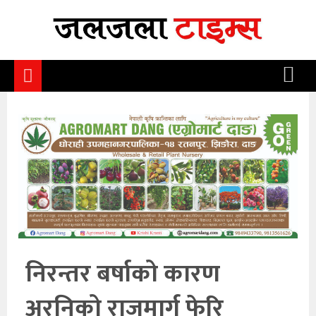
समाचार
समाज
राजनीति
आर्थिक
अन्तर्वार्ता
विचार
साहित्य/
सिर्जना
निरन्तर बर्षाको कारण
सूचना
अरनिको राजमार्ग फेरि
प्रविधि