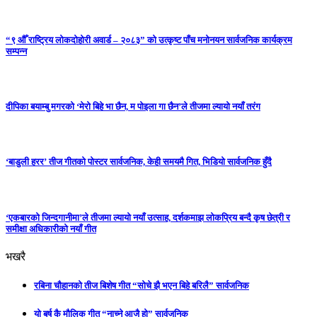
“९ औँ राष्ट्रिय लोकदोहोरी अवार्ड – २०८३” को उत्कृष्ट पाँच मनोनयन सार्वजनिक कार्यक्रम
सम्पन्न
दीपिका बयाम्बु मगरको ‘मेरो बिहे भा छैन, म पोइला गा छैन’ले तीजमा ल्यायो नयाँ तरंग
‘बाडुली हरर’ तीज गीतको पोस्टर सार्वजनिक, केही समयमै गित, भिडियो सार्वजनिक हुँदै
‘एकबारको जिन्दगानीमा’ले तीजमा ल्यायो नयाँ उत्साह, दर्शकमाझ लोकप्रिय बन्दै कृष छेत्री र
समीक्षा अधिकारीको नयाँ गीत
भखरै
रबिना चौहानको तीज बिशेष गीत “सोचे झै भएन बिहे बरिलै” सार्वजनिक
यो बर्ष कै मौलिक गीत “नाच्ने आजै हो” सार्वजनिक