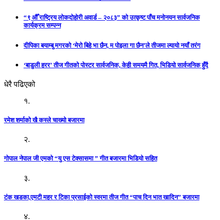
“९ औँ राष्ट्रिय लोकदोहोरी अवार्ड – २०८३” को उत्कृष्ट पाँच मनोनयन सार्वजनिक
कार्यक्रम सम्पन्न
दीपिका बयाम्बु मगरको ‘मेरो बिहे भा छैन, म पोइला गा छैन’ले तीजमा ल्यायो नयाँ तरंग
‘बाडुली हरर’ तीज गीतको पोस्टर सार्वजनिक, केही समयमै गित, भिडियो सार्वजनिक हुँदै
धेरै पढिएको
१.
रमेश शर्माको खै कस्ले चाख्यो बजारमा
२.
गोपाल नेपाल जी एमको “यु एस टेक्सासमा ” गीत बजारमा भिडियो सहित
३.
टंक खडका,एमटी महर र टिका प्रसाईको स्वरमा तीज गीत “पाच दिन भात खादिन” बजारमा
४.