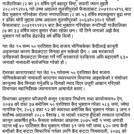
गाउँपालिका (२ का ३१ वर्षिय पुर्ण बहादुर विष्ट, सवारी ज्यान मुद्दामै
२०८०र१२र०६ गते उच्च अदालत तुलसीपुरको फैसलाबाट २०७९र०५र१६ बाट
कैद भुक्तान गरिरहेका रोल्पा नगरपालिका (२ का ५३ वर्षिय श्यामकुमार बुढा मगर
र डाँका चोरी मुद्दामा उच्च अदालत तुलसीपुरको २०६७र०३र०९ गतेको
फैसलाबाट २०७९र११र२१ बाट कैद भुक्तान गरिरहेका रुन्टीगढी गाउँपालिका
(७ का ३३ वर्षिय मदन कुमार रोका रहेका छन। यी तिनै जनाको अझै कैद
भुक्तान गर्न करिब डेढरडेढ वर्ष बाँकि थियो।
गत जेठ १५ सम्म ५० प्रतिशत कैद सजाय भोगिसकेका कैदीलाई कानूनी
अड्चनका कारण कैदकट्टा मिनाहा हुन सकेको छैन । अब सरकारले
उनीहरुको कैदकट्टा मिनाहा गर्ने गरी सरकारले प्रक्रिया अघि बढाएसंगै ६३०
जनाको नामावली सार्वजनिक गरेको हो।
देभरका कारागारबाट गत जेठ १५ गतेसम्म ५० प्रतिशत कैद सजाय
भोगिसकेकाको नामावली कारागार व्यवस्थापन विभागमा आइसकेको र संशोधन
कानूनमा कैद मिनाहा गर्नुअघि ७ दिनको म्याद दिएर उजुरी आव्हान गरिएको
विभागका महानिर्देशक जयनारायण आचार्यले बताए।
विभागका अनुसार फौजदारी कसुर ९सजाय निर्धारण तथा कार्यान्वयन० ऐन,
२०७४ को दफा ३७ बमोजिम ५० प्रतिशत कैद भुक्तान गरेका ५८६ जना, ज्येष्ठ
नागरिक ऐन, २०६३ दफा १२ को व्यवस्था बमोजिम कैद भुक्तान गरेका ३ जना र
सर्वोच्च अदालतको २०८० वैशाख ८ मा भएको ९घटना हुँदाको तत्काल प्रचलित
कानून आकर्षित हुने० फैसला समेतका आधारमा २०७५ भदौ १ भन्दा अगाडी
घटना भई ४० प्रतिशत कैद भुक्तान गरेका ३१ जना गरी जम्मा ६२० जना कैदी
बन्दीको कैद कट्टा सिफारिस गर्नका लागि कैद कट्टा नियमावली, २०७६ को