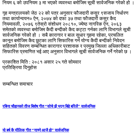
नियम ६ को उपनियम ३ मा भएको व्यवस्था बमोजिम सूची सार्वजनिक गरेको हो ।
गृह मन्त्रालयको जेठ २२ को पत्र अनुसार फौजदारी कसुर ९सजाय निर्धारण
तथा कार्यान्वयन० ऐन, २०७४ को दफा ३७ तथा फौजदारी कसुर कैद
नियमावली, २०७६ ९तेस्रो संशोधन २०८१०, ज्येष्ठ नागरिक ऐन, २०६३
समेतको व्यवस्था बमोजिम कैदी बन्दीको कैद कट्टा गर्नका लागि विभागले सूची
सार्वजनिक गरेको हो । सबै कारागार र बाल सुधार गृहमा रहेका, प्रचलित
कानून बमोजिम कैद छुटका लागि सिफारिस गर्न योग्य कैदी बन्दीको निवेदन
सहितको विवरण सम्बन्धित कारागार प्रशासक र प्रमुख जिल्ला अधिकारीबाट
सिफारिस प्रमाणित भई आए अनुसार विभागले सूची सार्वजनिक गर्ने गरेको छ ।
प्रकाशित मिति : २०८१ असार २५ गते सोमवार
प्रतिक्रिया दिनुहोस
सम्बन्धित समाचार
रबिना चौहानको तीज बिशेष गीत “सोचे झै भएन बिहे बरिलै” सार्वजनिक
यो बर्ष कै मौलिक गीत “नाच्ने आजै हो” सार्वजनिक