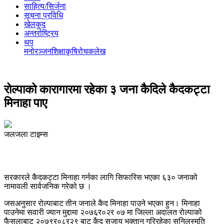
साहित्य/सिर्जना
सूचना प्रविधि
खेलकुद
अन्तर्राष्ट्रिय
थप
मनोरञ्‍जन
शिक्षा
कृषि
रोचक
लेख
रोल्पाको कारागारमा रहेका ३ जना कैदिले कैदकट्टा
मिनाहा पाए
जलजला टाइम्स
सरकारले कैदकट्टा मिनाहा गर्नका लागि सिफारिस भएका ६३० जनाको
नामावली सार्वजनिक गरेको छ ।
जसअनुसार रोल्पाबाट तीन जनाले कैद मिनाहा पाउने भएका हुन। मिनाहा
पाउनेमा सवारी ज्यान मुद्दामा २०७६र०२र ०७ मा जिल्ला अदालत रोल्पाको
फैसलाबाट २०७९र०८र२९ बाट कैद सजाय भुक्तान गरिरहेका सुनिलस्मृति