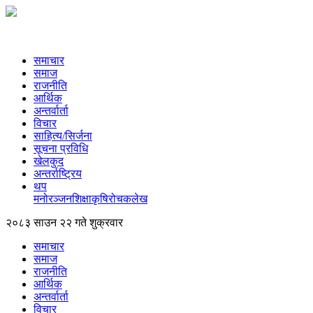
समाचार
समाज
राजनीति
आर्थिक
अन्तर्वार्ता
विचार
साहित्य/सिर्जना
सूचना प्रविधि
खेलकुद
अन्तर्राष्ट्रिय
थप
मनोरञ्‍जन
शिक्षा
कृषि
रोचक
लेख
२०८३ साउन २२ गते शुक्रवार
समाचार
समाज
राजनीति
आर्थिक
अन्तर्वार्ता
विचार