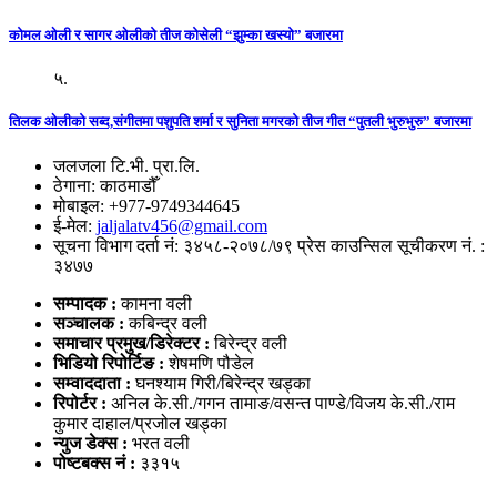
कोमल ओली र सागर ओलीको तीज कोसेली “झुम्का खस्यो” बजारमा
५.
तिलक ओलीको सब्द,संगीतमा पशुपति शर्मा र सुनिता मगरको तीज गीत “पुतली भुरुभुरु” बजारमा
जलजला टि.भी. प्रा.लि.
ठेगाना: काठमाडौँ
मोबाइल: +977-9749344645
ई-मेल:
jaljalatv456@gmail.com
सूचना विभाग दर्ता नं: ३४५८-२०७८/७९ प्रेस काउन्सिल सूचीकरण नं. :
३४७७
सम्पादक :
कामना वली
सञ्‍चालक :
कबिन्द्र वली
समाचार प्रमुख/डिरेक्टर :
बिरेन्द्र वली
भिडियो
रिपोर्टिङ :
शेषमणि पौडेल
सम्वाददाता :
घनश्याम गिरी/बिरेन्द्र खड्का
रिपोर्टर :
अनिल के.सी./गगन तामाङ/वसन्त पाण्डे/विजय के.सी./राम
कुमार दाहाल/प्रजोल खड्का
न्युज डेक्स
:
भरत वली
पोष्‍टबक्स नं :
३३१५