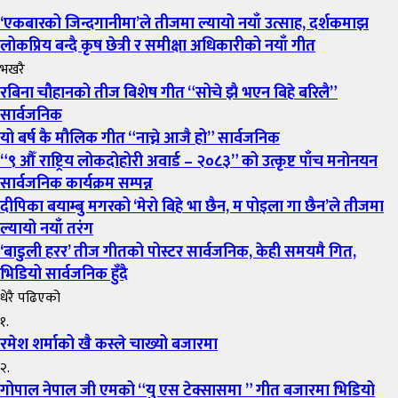
‘एकबारको जिन्दगानीमा’ले तीजमा ल्यायो नयाँ उत्साह, दर्शकमाझ
लोकप्रिय बन्दै कृष छेत्री र समीक्षा अधिकारीको नयाँ गीत
भखरै
रबिना चौहानको तीज बिशेष गीत “सोचे झै भएन बिहे बरिलै”
सार्वजनिक
यो बर्ष कै मौलिक गीत “नाच्ने आजै हो” सार्वजनिक
“९ औँ राष्ट्रिय लोकदोहोरी अवार्ड – २०८३” को उत्कृष्ट पाँच मनोनयन
सार्वजनिक कार्यक्रम सम्पन्न
दीपिका बयाम्बु मगरको ‘मेरो बिहे भा छैन, म पोइला गा छैन’ले तीजमा
ल्यायो नयाँ तरंग
‘बाडुली हरर’ तीज गीतको पोस्टर सार्वजनिक, केही समयमै गित,
भिडियो सार्वजनिक हुँदै
धेरै पढिएको
१.
रमेश शर्माको खै कस्ले चाख्यो बजारमा
२.
गोपाल नेपाल जी एमको “यु एस टेक्सासमा ” गीत बजारमा भिडियो