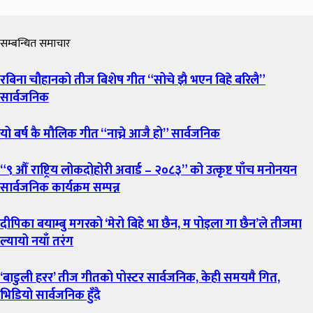
सम्बन्धित समाचार
रबिना चौहानको तीज बिशेष गीत “सोचे झै भएन बिहे बरिलै”
सार्वजनिक
यो बर्ष कै मौलिक गीत “नाच्ने आजै हो” सार्वजनिक
“९ औँ राष्ट्रिय लोकदोहोरी अवार्ड – २०८३” को उत्कृष्ट पाँच मनोनयन
सार्वजनिक कार्यक्रम सम्पन्न
दीपिका बयाम्बु मगरको ‘मेरो बिहे भा छैन, म पोइला गा छैन’ले तीजमा
ल्यायो नयाँ तरंग
‘बाडुली हरर’ तीज गीतको पोस्टर सार्वजनिक, केही समयमै गित,
भिडियो सार्वजनिक हुँदै