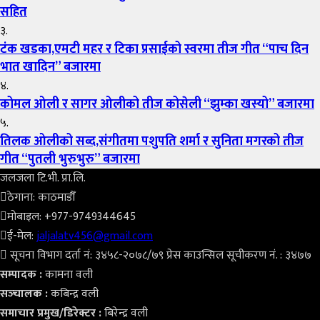
सहित
३.
टंक खडका,एमटी महर र टिका प्रसाईको स्वरमा तीज गीत “पाच दिन
भात खादिन” बजारमा
४.
कोमल ओली र सागर ओलीको तीज कोसेली “झुम्का खस्यो” बजारमा
५.
तिलक ओलीको सब्द,संगीतमा पशुपति शर्मा र सुनिता मगरको तीज
गीत “पुतली भुरुभुरु” बजारमा
जलजला टि.भी. प्रा.लि.
ठेगाना: काठमाडौँ
मोबाइल: +977-9749344645
ई-मेल:
jaljalatv456@gmail.com
सूचना विभाग दर्ता नं: ३४५८-२०७८/७९ प्रेस काउन्सिल सूचीकरण नं. : ३४७७
सम्पादक :
कामना वली
सञ्‍चालक :
कबिन्द्र वली
समाचार प्रमुख/डिरेक्टर :
बिरेन्द्र वली