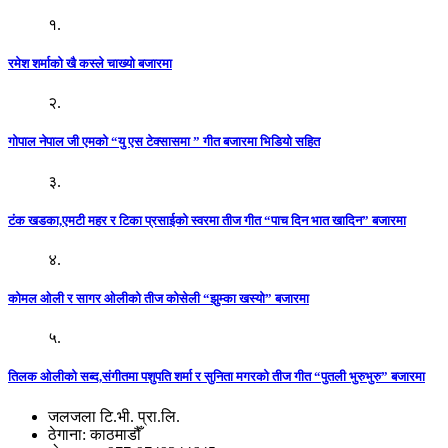
१.
रमेश शर्माको खै कस्ले चाख्यो बजारमा
२.
गोपाल नेपाल जी एमको “यु एस टेक्सासमा ” गीत बजारमा भिडियो सहित
३.
टंक खडका,एमटी महर र टिका प्रसाईको स्वरमा तीज गीत “पाच दिन भात खादिन” बजारमा
४.
कोमल ओली र सागर ओलीको तीज कोसेली “झुम्का खस्यो” बजारमा
५.
तिलक ओलीको सब्द,संगीतमा पशुपति शर्मा र सुनिता मगरको तीज गीत “पुतली भुरुभुरु” बजारमा
जलजला टि.भी. प्रा.लि.
ठेगाना: काठमाडौँ