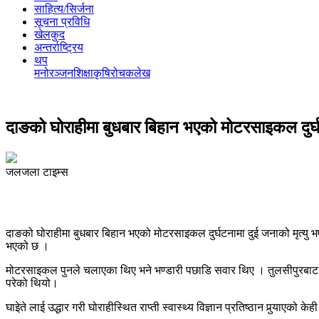
साहित्य/सिर्जना
सूचना प्रविधि
खेलकुद
अन्तर्राष्ट्रिय
थप
मनोरञ्‍जन
शिक्षा
कृषि
रोचक
लेख
दाङको घोराहीमा बुधबार बिहान भएको मोटरसाइकल दुर्घट
जलजला टाइम्स
दाङको घोराहीमा बुधबार बिहान भएको मोटरसाइकल दुर्घटनामा दुई जनाको मृत्यु भएक
भएको छ ।
मोटरसाइकल पुनले चलाएका थिए भने भण्डारी पछाडि सवार थिए । तुलसीपुरबाट घो
परेको थियो।
घाइेते लाई उद्धार गरी घोराहीस्थित राप्ती स्वास्थ्य विज्ञान प्रतिष्ठान पुर्‍याए