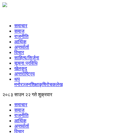
समाचार
समाज
राजनीति
आर्थिक
अन्तर्वार्ता
विचार
साहित्य/सिर्जना
सूचना प्रविधि
खेलकुद
अन्तर्राष्ट्रिय
थप
मनोरञ्‍जन
शिक्षा
कृषि
रोचक
लेख
२०८३ साउन २२ गते शुक्रवार
समाचार
समाज
राजनीति
आर्थिक
अन्तर्वार्ता
विचार