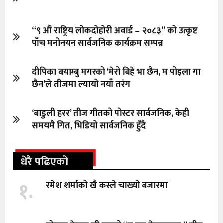
“९ औँ राष्ट्रिय लोकदोहोरी अवार्ड – २०८३” को उत्कृष्ट
पाँच मनोनयन सार्वजनिक कार्यक्रम सम्पन्न
दीपिका बयाम्बु मगरको ‘मेरो बिहे भा छैन, म पोइला गा
छैन’ले तीजमा ल्यायो नयाँ तरंग
‘बाडुली हरर’ तीज गीतको पोस्टर सार्वजनिक, केही
समयमै गित, भिडियो सार्वजनिक हुँदै
धेरै पढिएको
१.
रमेश शर्माको खै कस्ले चाख्यो बजारमा