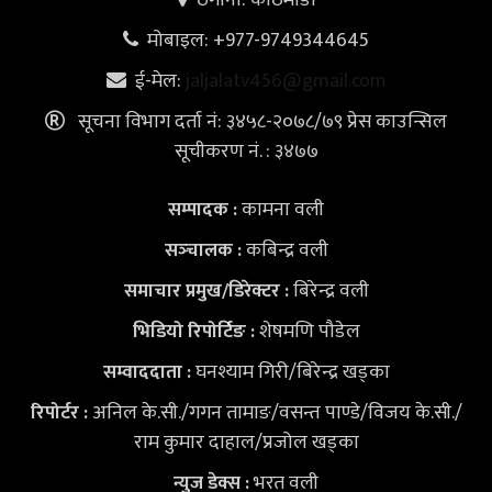
ठेगाना: काठमाडौँ
मोबाइल: +977-9749344645
ई-मेल:
jaljalatv456@gmail.com
सूचना विभाग दर्ता नं: ३४५८-२०७८/७९ प्रेस काउन्सिल
सूचीकरण नं. : ३४७७
कामना वली
सम्पादक :
कबिन्द्र वली
सञ्‍चालक :
बिरेन्द्र वली
समाचार प्रमुख/डिरेक्टर :
शेषमणि पौडेल
भिडियो
रिपोर्टिङ :
घनश्याम गिरी/बिरेन्द्र खड्का
सम्वाददाता :
अनिल के.सी./गगन तामाङ/वसन्त पाण्डे/विजय के.सी./
रिपोर्टर :
राम कुमार दाहाल/प्रजोल खड्का
भरत वली
न्युज डेक्स
: