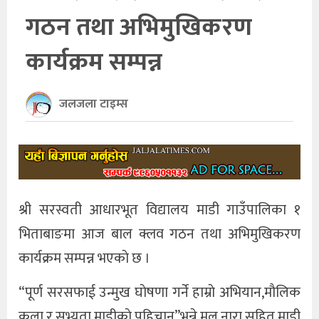
गठन तथा अभिमुखिकरण
खेलकुद
कार्यक्रम सम्पन्न
अन्तर्राष्ट्रिय
थप
जलजला टाइम्स
श्री सरस्वती आधारभूत विद्यालय माडी गाउँपालिका १
भिताबाङमा आज बाल क्लव गठन तथा अभिमुखिकरण
कार्यक्रम सम्पन्न भएकाे छ ।
“पूर्ण सरसफाई उन्मुख घाेषणा गर्ने हाम्राे अभियान,माैलिक
कला र सभ्यता माडीकाे पहिचान”भन्ने मुल नारा सहित माडी