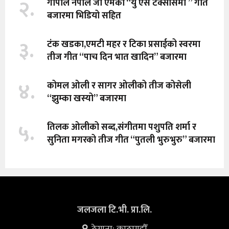
२.
गोपाल नेपाल जी एमको “यु एस टेक्सासमा ” गीत
बजारमा भिडियो सहित
३.
टंक खडका,एमटी महर र टिका प्रसाईको स्वरमा
तीज गीत “पाच दिन भात खादिन” बजारमा
४.
कोमल ओली र सागर ओलीको तीज कोसेली
“झुम्का खस्यो” बजारमा
५.
तिलक ओलीको सब्द,संगीतमा पशुपति शर्मा र
सुनिता मगरको तीज गीत “पुतली भुरुभुरु” बजारमा
जलजला टि.भी. प्रा.लि.