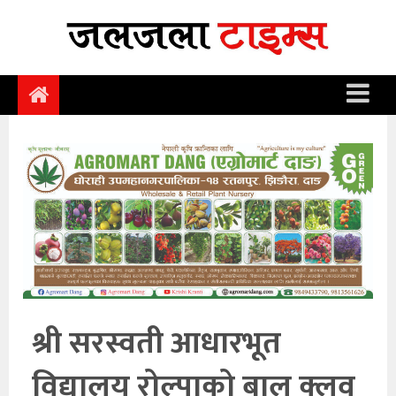
समाचार
समाज
राजनीति
आर्थिक
अन्तर्वार्ता
विचार
साहित्य/
सिर्जना
श्री सरस्वती आधारभूत
सूचना
विद्यालय रोल्पाको बाल क्लव
प्रविधि