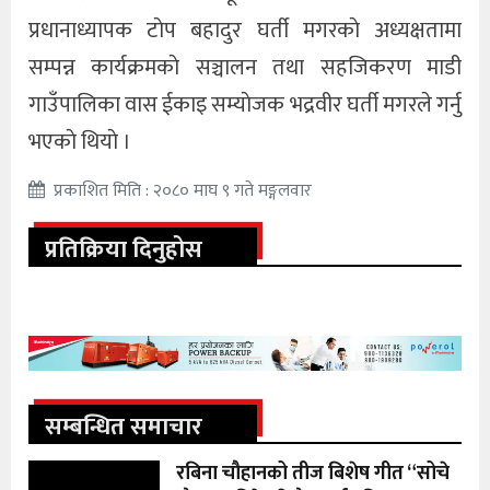
प्रधानाध्यापक टाेप बहादुर घर्ती मगरकाे अध्यक्षतामा
सम्पन्न कार्यक्रमकाे सञ्चालन तथा सहजिकरण माडी
गाउँपालिका वास ईकाइ सम्याेजक भद्रवीर घर्ती मगरले गर्नु
भएकाे थियाे ।
प्रकाशित मिति : २०८० माघ ९ गते मङ्गलवार
प्रतिक्रिया दिनुहोस
सम्बन्धित समाचार
रबिना चौहानको तीज बिशेष गीत “सोचे