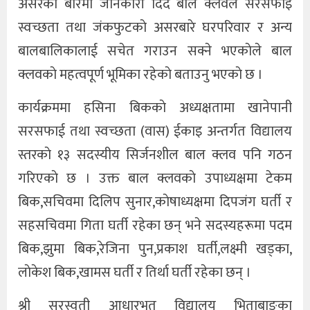
असरकाे बारेमा जानकारी दिदै बाल क्लवले सरसफाइ
स्वच्छता तथा जंकफुटकाे असरबारे घरपरिवार र अन्य
बालबालिकालाई सचेत गराउन सक्ने भएकाेले बाल
क्लवकाे महत्वपूर्ण भूमिका रहेकाे बताउनु भएकाे छ ।
कार्यक्रममा हसिना बिककाे अध्यक्षतामा खानेपानी
सरसफाई तथा स्वच्छता (वास) ईकाइ अन्तर्गत विद्यालय
स्तरकाे १३ सदस्यीय सिर्जनशील बाल क्लव पनि गठन
गरिएकाे छ । उक्त बाल क्लवकाे उपाध्यक्षमा टेकम
बिक,सचिवमा दिलिप सुनार,काेषाध्यक्षमा दिपजंग घर्ती र
सहसचिवमा गिता घर्ती रहेका छन् भने सदस्यहरूमा पदम
बिक,झुमा बिक,रेजिना पुन,प्रकाश घर्ती,लक्ष्मी खड्का,
लाेकेश बिक,खामस घर्ती र तिर्था घर्ती रहेका छन् ।
श्री सरस्वती आधारभूत विद्यालय भिताबाङका