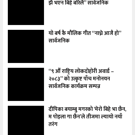
झै भएन बिहे बरिलै” सार्वजनिक
यो बर्ष कै मौलिक गीत “नाच्ने आजै हो”
सार्वजनिक
“९ औँ राष्ट्रिय लोकदोहोरी अवार्ड –
२०८३” को उत्कृष्ट पाँच मनोनयन
सार्वजनिक कार्यक्रम सम्पन्न
दीपिका बयाम्बु मगरको ‘मेरो बिहे भा छैन,
म पोइला गा छैन’ले तीजमा ल्यायो नयाँ
तरंग