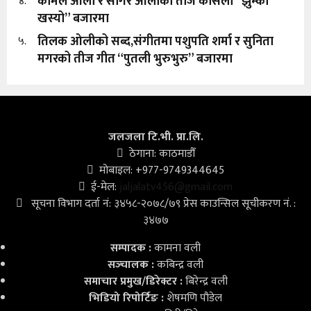
कोमल ओली र सागर ओलीको तीज कोसेली “झुम्का
४.
खस्यो” बजारमा
तिलक ओलीको सब्द,संगीतमा पशुपति शर्मा र सुनिता
५.
मगरको तीज गीत “पुतली भुरुभुरु” बजारमा
जलजला टि.भी. प्रा.लि.
ठेगाना: काठमाडौँ
मोबाइल: +977-9749344645
ई-मेल:
jaljalatv456@gmail.com
सूचना विभाग दर्ता नं: ३४५८-२०७८/७९ प्रेस काउन्सिल सूचीकरण नं. :
३४७७
सम्पादक :
कामना वली
सञ्‍चालक :
कबिन्द्र वली
समाचार प्रमुख/डिरेक्टर :
बिरेन्द्र वली
भिडियो
रिपोर्टिङ :
शेषमणि पौडेल