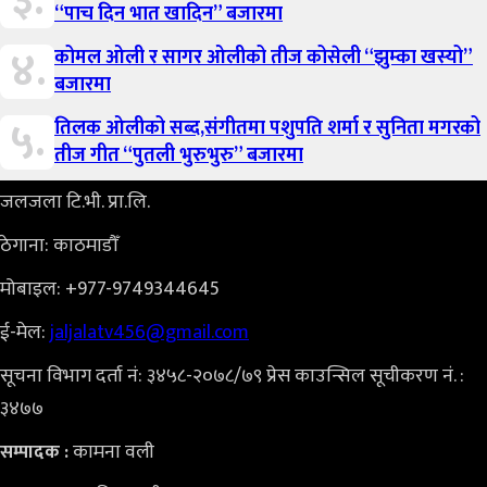
३.
“पाच दिन भात खादिन” बजारमा
४.
कोमल ओली र सागर ओलीको तीज कोसेली “झुम्का खस्यो”
बजारमा
५.
तिलक ओलीको सब्द,संगीतमा पशुपति शर्मा र सुनिता मगरको
तीज गीत “पुतली भुरुभुरु” बजारमा
जलजला टि.भी. प्रा.लि.
ठेगाना: काठमाडौँ
मोबाइल: +977-9749344645
ई-मेल:
jaljalatv456@gmail.com
सूचना विभाग दर्ता नं: ३४५८-२०७८/७९ प्रेस काउन्सिल सूचीकरण नं. :
३४७७
कामना वली
सम्पादक :