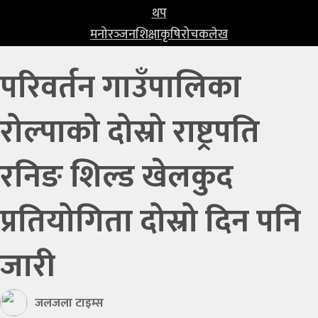
प्रविधि
थप
मनोरञ्‍जन
शिक्षा
कृषि
रोचक
लेख
खेलकुद
परिवर्तन गाउँपालिका
अन्तर्राष्ट्रिय
थप
रोल्पाको दोस्रो राष्ट्रपति
मनोरञ्‍जन
रनिङ शिल्ड खेलकुद
शिक्षा
कृषि
प्रतियोगिता दोस्रो दिन पनि
रोचक
जारी
लेख
जलजला टाइम्स