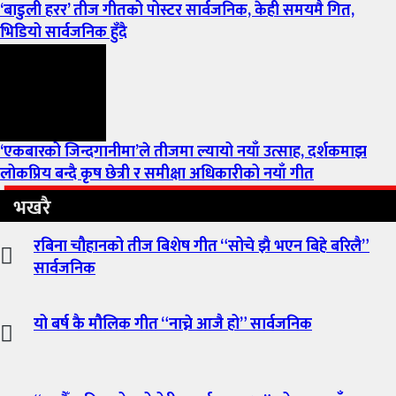
‘बाडुली हरर’ तीज गीतको पोस्टर सार्वजनिक, केही समयमै गित,
भिडियो सार्वजनिक हुँदै
‘एकबारको जिन्दगानीमा’ले तीजमा ल्यायो नयाँ उत्साह, दर्शकमाझ
लोकप्रिय बन्दै कृष छेत्री र समीक्षा अधिकारीको नयाँ गीत
भखरै
रबिना चौहानको तीज बिशेष गीत “सोचे झै भएन बिहे बरिलै”
सार्वजनिक
यो बर्ष कै मौलिक गीत “नाच्ने आजै हो” सार्वजनिक