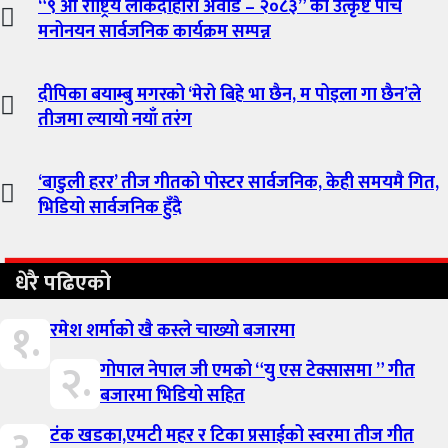
“९ औँ राष्ट्रिय लोकदोहोरी अवार्ड – २०८३” को उत्कृष्ट पाँच
मनोनयन सार्वजनिक कार्यक्रम सम्पन्न
दीपिका बयाम्बु मगरको ‘मेरो बिहे भा छैन, म पोइला गा छैन’ले
तीजमा ल्यायो नयाँ तरंग
‘बाडुली हरर’ तीज गीतको पोस्टर सार्वजनिक, केही समयमै गित,
भिडियो सार्वजनिक हुँदै
धेरै पढिएको
१.
रमेश शर्माको खै कस्ले चाख्यो बजारमा
२.
गोपाल नेपाल जी एमको “यु एस टेक्सासमा ” गीत
बजारमा भिडियो सहित
टंक खडका,एमटी महर र टिका प्रसाईको स्वरमा तीज गीत