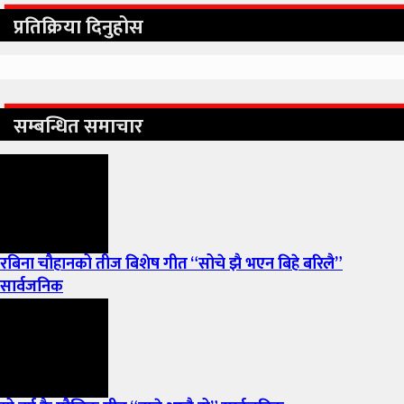
प्रतिक्रिया दिनुहोस
सम्बन्धित समाचार
रबिना चौहानको तीज बिशेष गीत “सोचे झै भएन बिहे बरिलै”
सार्वजनिक