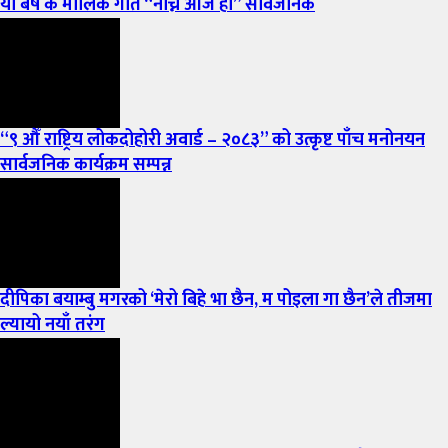
यो बर्ष कै मौलिक गीत “नाच्ने आजै हो” सार्वजनिक
“९ औँ राष्ट्रिय लोकदोहोरी अवार्ड – २०८३” को उत्कृष्ट पाँच मनोनयन
सार्वजनिक कार्यक्रम सम्पन्न
दीपिका बयाम्बु मगरको ‘मेरो बिहे भा छैन, म पोइला गा छैन’ले तीजमा
ल्यायो नयाँ तरंग