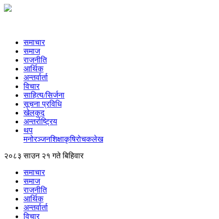
समाचार
समाज
राजनीति
आर्थिक
अन्तर्वार्ता
विचार
साहित्य/सिर्जना
सूचना प्रविधि
खेलकुद
अन्तर्राष्ट्रिय
थप
मनोरञ्‍जन
शिक्षा
कृषि
रोचक
लेख
२०८३ साउन २१ गते बिहिवार
समाचार
समाज
राजनीति
आर्थिक
अन्तर्वार्ता
विचार