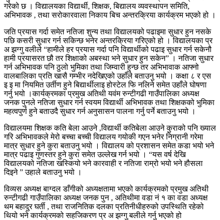
गरेको छ । विद्यालयका विद्यार्थी, शिक्षक, बिद्यालय व्यवस्थापन समिति,
अभिभावक , तथा सरोकारवाला निकाय बिच अन्तरक्रिया कार्यक्रम भएको हो ।
जति प्रयास गर्दा समेत नतिजा शुन्य तथा विद्यालयको पढाइमा सुधार हुन नसके
पछि कसरी सुधार गर्न सकिन्छ भनेर अन्तरक्रिया गरिएको हो । विद्यालयका प्र
अ झग्गु वलीले “हामीले हर प्रयास गर्दा पनि विद्यार्थीको पढाइ सुधार गर्न सकेनौ
हामी प्रयासरत छौ तर शिक्षाको अबस्था भने सुधार हुन सकेन” । नतिजा सुधार
गर्न अभिभावक पनि ठुलो भुमिका तथा जिम्वारी हुन्छ तर अभिभावाक आफ्नो
वालबालिका प्रति खासै गम्भीर नदेखिएको उहाँले बताउनु भयो । कक्षा ८ र एस
इ इ मा नियमित उर्तीण हुने बिद्यार्थीलाइ होस्टेल फि नलिने समेत उहाँले घोषणा
गर्नु भयो ।कार्यक्रमका प्रमुख अतिथी यवंम रुन्टीगढी गाउँपालिका अध्यक्ष
जनक पुनले नतिजा सुधार गर्न स्वयम विद्यार्थी अभिभावक तथा शिक्षकको भुमिका
महत्वपुर्ण हुने बताउदै सुधार गर्न अनुसासन पालना गर्नु पर्ने बताउनु भयो ।
विद्यालयमा शिक्षक कति बेला आउने ,विद्यार्थी कतिबेला आउने कुराको पनि ख्याल
गरि अभिभावकले मेरो बच्चा बच्ची विद्यालय गयोकी गएन भनेर निग्रानी गरेमा
मात्र सुधार हुने कुरा बताउनु भयो । विद्यालय को प्रशासन समेत कडा भयो भने
मात्र पढाइ गुणस्तर हुने कुरा समेत उल्लेख गर्न भयो । “यस वर्ष देखि
विद्यालयको नतिजा खस्कियो भने कारवाही र नतिजा राम्रो भयो भने हौसला
दिइने ” उहाले बताउनु भयो ।
विव्यस अध्यक्ष बाग्दल डाँगीको अध्यक्षतामा भएको कार्यक्रमको प्रमुख अतिथी
रुन्टीगढी गाउँपालिका अध्यक्ष जनक पुन , अतिथीमा वडा नं १ का वडा अध्यक्ष
थम बहादुर घर्ती , तथा राजनितिक दलका प्रतिनीधीहरुको उपस्थिति रहेको
थियो भने कार्यक्रमको सहजिकरण प्र अ झग्गु बलीले गर्नु भएको हो