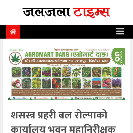
समाचार
समाज
राजनीति
आर्थिक
अन्तर्वार्ता
विचार
साहित्य/
सिर्जना
शसस्त्र प्रहरी बल रोल्पाको
सूचना
कार्यालय भवन महानिरीक्षक
प्रविधि