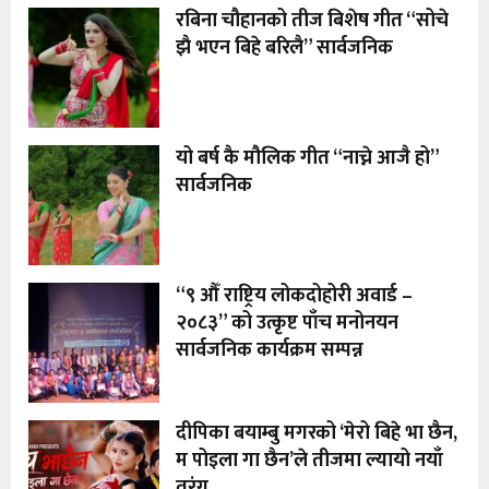
रबिना चौहानको तीज बिशेष गीत “सोचे
झै भएन बिहे बरिलै” सार्वजनिक
यो बर्ष कै मौलिक गीत “नाच्ने आजै हो”
सार्वजनिक
“९ औँ राष्ट्रिय लोकदोहोरी अवार्ड –
२०८३” को उत्कृष्ट पाँच मनोनयन
सार्वजनिक कार्यक्रम सम्पन्न
दीपिका बयाम्बु मगरको ‘मेरो बिहे भा छैन,
म पोइला गा छैन’ले तीजमा ल्यायो नयाँ
तरंग