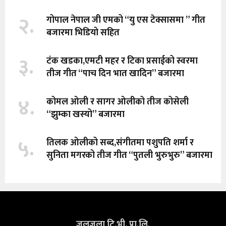
२.
गोपाल नेपाल जी एमको “यु एस टेक्सासमा ” गीत
बजारमा भिडियो सहित
३.
टंक खडका,एमटी महर र टिका प्रसाईको स्वरमा
तीज गीत “पाच दिन भात खादिन” बजारमा
४.
कोमल ओली र सागर ओलीको तीज कोसेली
“झुम्का खस्यो” बजारमा
५.
तिलक ओलीको सब्द,संगीतमा पशुपति शर्मा र
सुनिता मगरको तीज गीत “पुतली भुरुभुरु” बजारमा
जलजला टि.भी. प्रा.लि.