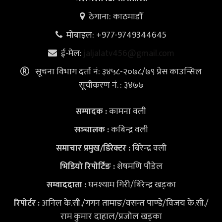
ठेगाना: काठमाडौँ
मोबाइल: +977-9749344645
ई-मेल:
jaljalatv456@gmail.com
सूचना विभाग दर्ता नं: ३४५८-२०७८/७९ प्रेस काउन्सिल
सूचीकरण नं. : ३४७७
कामना वली
सम्पादक :
कबिन्द्र वली
सञ्‍चालक :
बिरेन्द्र वली
समाचार प्रमुख/डिरेक्टर :
शेषमणि पौडेल
भिडियो
रिपोर्टिङ :
घनश्याम गिरी/बिरेन्द्र खड्का
सम्वाददाता :
अनिल के.सी./गगन तामाङ/वसन्त पाण्डे/विजय के.सी./
रिपोर्टर :
राम कुमार दाहाल/प्रजोल खड्का