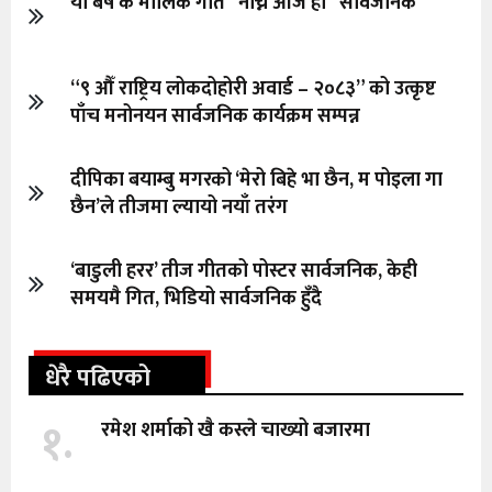
यो बर्ष कै मौलिक गीत “नाच्ने आजै हो” सार्वजनिक
“९ औँ राष्ट्रिय लोकदोहोरी अवार्ड – २०८३” को उत्कृष्ट
पाँच मनोनयन सार्वजनिक कार्यक्रम सम्पन्न
दीपिका बयाम्बु मगरको ‘मेरो बिहे भा छैन, म पोइला गा
छैन’ले तीजमा ल्यायो नयाँ तरंग
‘बाडुली हरर’ तीज गीतको पोस्टर सार्वजनिक, केही
समयमै गित, भिडियो सार्वजनिक हुँदै
धेरै पढिएको
१.
रमेश शर्माको खै कस्ले चाख्यो बजारमा