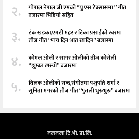
२.
गोपाल नेपाल जी एमको “यु एस टेक्सासमा ” गीत
बजारमा भिडियो सहित
३.
टंक खडका,एमटी महर र टिका प्रसाईको स्वरमा
तीज गीत “पाच दिन भात खादिन” बजारमा
४.
कोमल ओली र सागर ओलीको तीज कोसेली
“झुम्का खस्यो” बजारमा
५.
तिलक ओलीको सब्द,संगीतमा पशुपति शर्मा र
सुनिता मगरको तीज गीत “पुतली भुरुभुरु” बजारमा
जलजला टि.भी. प्रा.लि.