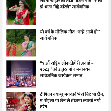
रबिना चौहानको तीज बिशेष गीत “सोचे
झै भएन बिहे बरिलै” सार्वजनिक
यो बर्ष कै मौलिक गीत “नाच्ने आजै हो”
सार्वजनिक
“९ औँ राष्ट्रिय लोकदोहोरी अवार्ड –
२०८३” को उत्कृष्ट पाँच मनोनयन
सार्वजनिक कार्यक्रम सम्पन्न
दीपिका बयाम्बु मगरको ‘मेरो बिहे भा छैन,
म पोइला गा छैन’ले तीजमा ल्यायो नयाँ
तरंग