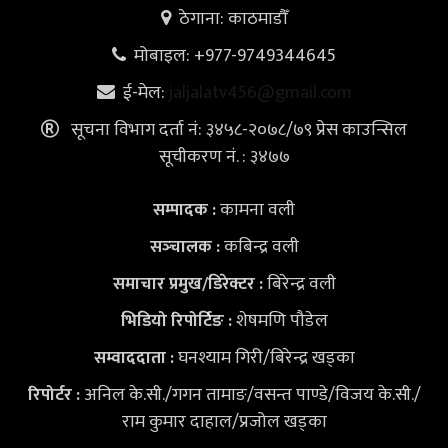
ठेगाना: काठमाडौँ
मोबाइल: +977-9749344645
ई-मेल:
jaljalatv456@gmail.com
सूचना विभाग दर्ता नं: ३४५८-२०७८/७९ प्रेस काउन्सिल
सूचीकरण नं. : ३४७७
कामना वली
सम्पादक :
कबिन्द्र वली
सञ्‍चालक :
बिरेन्द्र वली
समाचार प्रमुख/डिरेक्टर :
शेषमणि पौडेल
भिडियो
रिपोर्टिङ :
घनश्याम गिरी/बिरेन्द्र खड्का
सम्वाददाता :
अनिल के.सी./गगन तामाङ/वसन्त पाण्डे/विजय के.सी./
रिपोर्टर :
राम कुमार दाहाल/प्रजोल खड्का