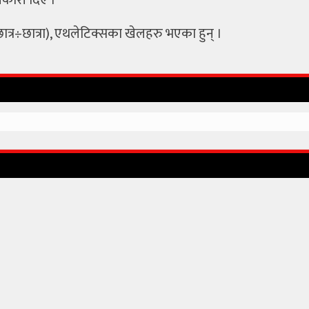
ानकारी दिए ।
छात्र÷छात्रा), एथलेटिक्सका खेलहरु भएका हुन् ।