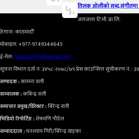
५.
तिलक ओलीको सब्द,संगीतमा पश
जलजला टि.भी. प्रा.लि.
ठेगाना: काठमाडौँ
मोबाइल: +977-9749344645
ई-मेल:
jaljalatv456@gmail.com
सूचना विभाग दर्ता नं: ३४५८-२०७८/७९ प्रेस काउन्सिल सूचीकरण नं. : 
कामना वली
सम्पादक :
कबिन्द्र वली
सञ्‍चालक :
बिरेन्द्र वली
समाचार प्रमुख/डिरेक्टर :
शेषमणि पौडेल
भिडियो
रिपोर्टिङ :
घनश्याम गिरी/बिरेन्द्र खड्का
सम्वाददाता :