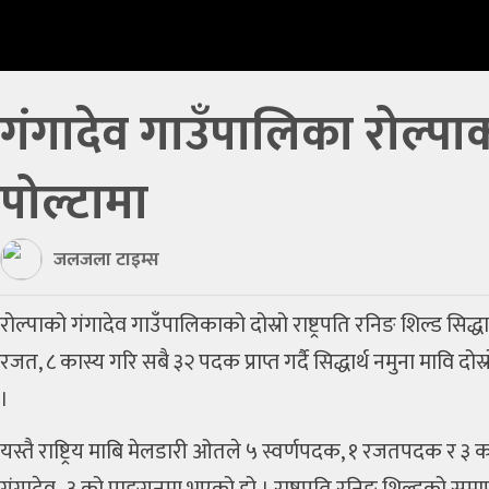
प्रविधि
खेलकुद
गंगादेव गाउँपालिका रोल्पाको
अन्तर्राष्ट्रिय
थप
पोल्टामा
मनोरञ्‍जन
जलजला टाइम्स
शिक्षा
कृषि
रोल्पाको गंगादेव गाउँपालिकाको दोस्रो राष्ट्रपति रनिङ शिल्ड सिद्ध
रजत, ८ कास्य गरि सबै ३२ पदक प्राप्त गर्दै सिद्धार्थ नमुना मावि द
रोचक
।
लेख
यस्तै राष्ट्रिय माबि मेलडारी ओतले ५ स्वर्णपदक, १ रजतपदक र ३