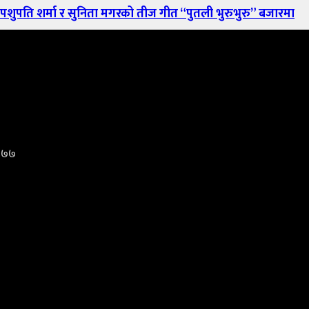
ुपति शर्मा र सुनिता मगरको तीज गीत “पुतली भुरुभुरु” बजारमा
३४७७