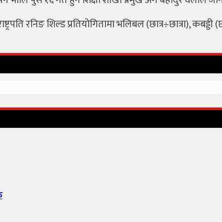
पन भोलि पुस १६ गते हुने शिक्षा शाखा प्रमुख अंग बहादुर वलीले ज
्रपति रनिङ शिल्ड प्रतियोगितामा भलिबल (छात्र÷छात्रा), कबड्डी (
क