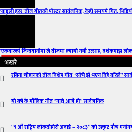
‘बाडुली हरर’ तीज गीतको पोस्टर सार्वजनिक, केही समयमै गित, भिडियो 
‘एकबारको जिन्दगानीमा’ले तीजमा ल्यायो नयाँ उत्साह, दर्शकमाझ लोकप्र
भखरै
रबिना चौहानको तीज बिशेष गीत “सोचे झै भएन बिहे बरिलै” सार
यो बर्ष कै मौलिक गीत “नाच्ने आजै हो” सार्वजनिक
“९ औँ राष्ट्रिय लोकदोहोरी अवार्ड – २०८३” को उत्कृष्ट पाँच मनोन