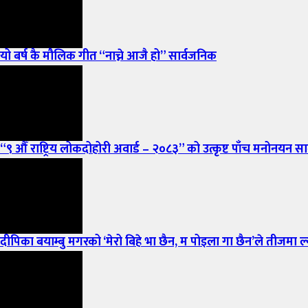
यो बर्ष कै मौलिक गीत “नाच्ने आजै हो” सार्वजनिक
“९ औँ राष्ट्रिय लोकदोहोरी अवार्ड – २०८३” को उत्कृष्ट पाँच मनोनयन सार
दीपिका बयाम्बु मगरको ‘मेरो बिहे भा छैन, म पोइला गा छैन’ले तीजमा ल्