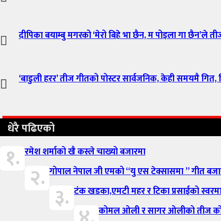
दीपिका बयाम्बु मगरको ‘मेरो बिहे भा छैन, म पोइला गा छैन’ले ती
‘बाडुली हरर’ तीज गीतको पोस्टर सार्वजनिक, केही समयमै गित, भ
धेरै पढिएको
१.
रमेश शर्माको खै कस्ले चाख्यो बजारमा
२.
गोपाल नेपाल जी एमको “यु एस टेक्सासमा ” गीत बज
३.
टंक खडका,एमटी महर र टिका प्रसाईको स्वर
४.
कोमल ओली र सागर ओलीको तीज कोसे