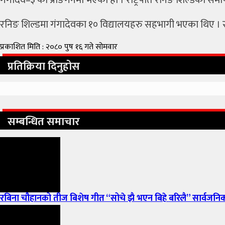
गंगादेव–३ को प्राङगनमा भएको हो । राष्ट्रपति रनिङ शिल्डको समा
रनिङ शिल्डमा गंगादेवका १० विद्यालयहरु सहभागी भएका थिए । राष्ट
प्रकाशित मिति : २०८० पुष १६ गते सोमवार
प्रतिक्रिया दिनुहोस
सम्बन्धित समाचार
रबिना चौहानको तीज बिशेष गीत “सोचे झै भएन बिहे बरिलै” सार्वजनि