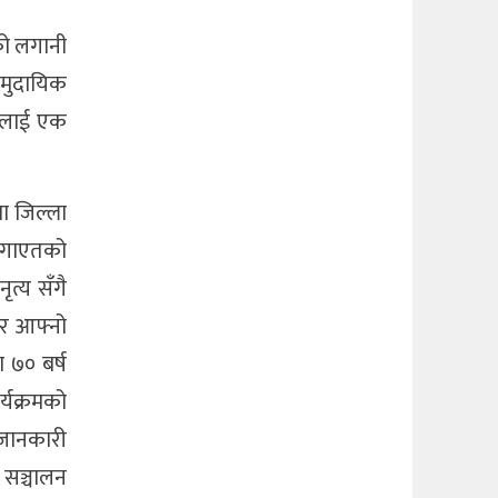
ंको लगानी
सामुदायिक
सबैलाई एक
मा जिल्ला
 लगाएतको
ृत्य सँगै
े र आफ्नो
 ७० बर्ष
्यक्रमको
जानकारी
 सञ्चालन