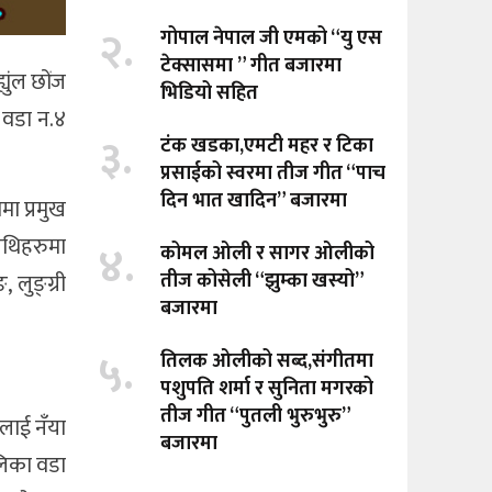
२.
गोपाल नेपाल जी एमको “यु एस
टेक्सासमा ” गीत बजारमा
युंल छोंज
भिडियो सहित
 वडा न.४
३.
टंक खडका,एमटी महर र टिका
प्रसाईको स्वरमा तीज गीत “पाच
दिन भात खादिन” बजारमा
मा प्रमुख
िथिहरुमा
४.
कोमल ओली र सागर ओलीको
तीज कोसेली “झुम्का खस्यो”
 लुङ्ग्री
बजारमा
५.
तिलक ओलीको सब्द,संगीतमा
पशुपति शर्मा र सुनिता मगरको
तीज गीत “पुतली भुरुभुरु”
ुलाई नँया
बजारमा
लिका वडा