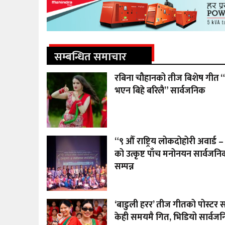
सम्बन्धित समाचार
रबिना चौहानको तीज बिशेष गीत “
भएन बिहे बरिलै” सार्वजनिक
“९ औँ राष्ट्रिय लोकदोहोरी अवार्ड
को उत्कृष्ट पाँच मनोनयन सार्वजनिक
सम्पन्न
‘बाडुली हरर’ तीज गीतको पोस्टर 
केही समयमै गित, भिडियो सार्वजनिक