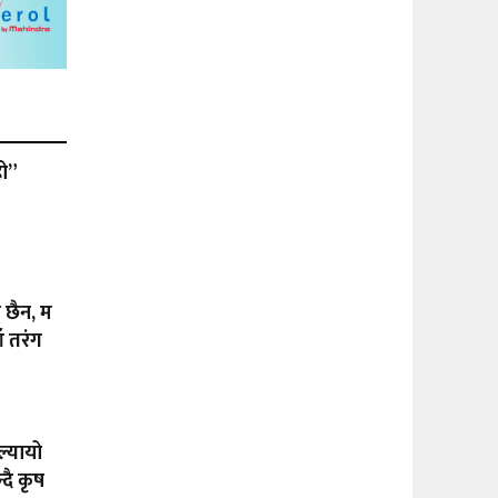
हो”
ा छैन, म
ँ तरंग
ल्यायो
दै कृष