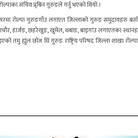
ा रोल्पाका सचिव प्र्रबिन गुरुङले गर्नु भएको थियो ।
अबसरमा रोल्पा गुरुङगाँउ लगाएत जिल्लाको गुरुङ समुदायहरु बसोब
चौर, हार्जङ, छहरेखुङ, खुमेल, थबाङ, बाइगांउ लगाएतका स्थानह
मु ह्युंल छोंज धिं गुरुङ राष्ट्रिय परिषद जिल्ला शाखा रोल्पाल