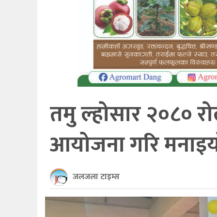
खेलकुद
अन्तर्राष्ट्रिय
थप
तमु ल्होसार २०८० रो
आयोजना गरि मनाइय
जलजला टाइम्स