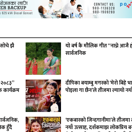
सोचे झै
यो बर्ष कै मौलिक गीत “नाच्ने आजै 
सार्वजनिक
 – २०८३”
दीपिका बयाम्बु मगरको ‘मेरो बिहे भ
 कार्यक्रम
पोइला गा छैन’ले तीजमा ल्यायो नया
सार्वजनिक,
‘एकबारको जिन्दगानीमा’ले तीजमा 
 हुँदै
नयाँ उत्साह, दर्शकमाझ लोकप्रिय बन्