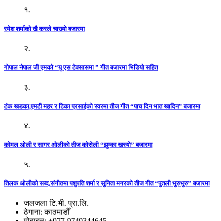
१.
रमेश शर्माको खै कस्ले चाख्यो बजारमा
२.
गोपाल नेपाल जी एमको “यु एस टेक्सासमा ” गीत बजारमा भिडियो सहित
३.
टंक खडका,एमटी महर र टिका प्रसाईको स्वरमा तीज गीत “पाच दिन भात खादिन” बजारमा
४.
कोमल ओली र सागर ओलीको तीज कोसेली “झुम्का खस्यो” बजारमा
५.
तिलक ओलीको सब्द,संगीतमा पशुपति शर्मा र सुनिता मगरको तीज गीत “पुतली भुरुभुरु” बजारमा
जलजला टि.भी. प्रा.लि.
ठेगाना: काठमाडौँ
मोबाइल: +977-9749344645