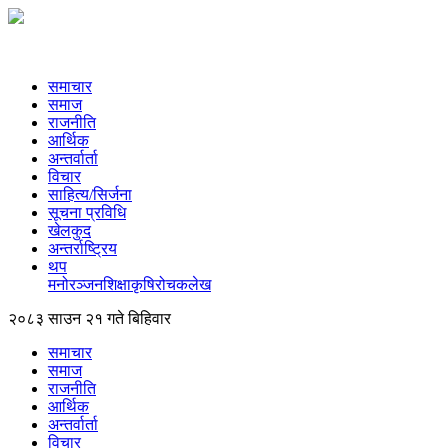
समाचार
समाज
राजनीति
आर्थिक
अन्तर्वार्ता
विचार
साहित्य/सिर्जना
सूचना प्रविधि
खेलकुद
अन्तर्राष्ट्रिय
थप
मनोरञ्‍जन
शिक्षा
कृषि
रोचक
लेख
२०८३ साउन २१ गते बिहिवार
समाचार
समाज
राजनीति
आर्थिक
अन्तर्वार्ता
विचार