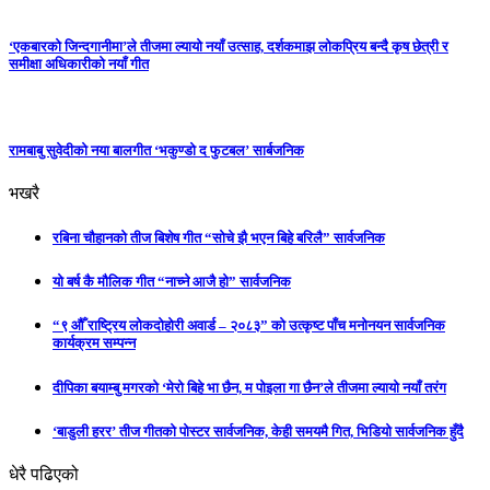
‘एकबारको जिन्दगानीमा’ले तीजमा ल्यायो नयाँ उत्साह, दर्शकमाझ लोकप्रिय बन्दै कृष छेत्री र
समीक्षा अधिकारीको नयाँ गीत
रामबाबु सुवेदीको नया बालगीत ‘भकुण्डो द फुटबल’ सार्बजनिक
भखरै
रबिना चौहानको तीज बिशेष गीत “सोचे झै भएन बिहे बरिलै” सार्वजनिक
यो बर्ष कै मौलिक गीत “नाच्ने आजै हो” सार्वजनिक
“९ औँ राष्ट्रिय लोकदोहोरी अवार्ड – २०८३” को उत्कृष्ट पाँच मनोनयन सार्वजनिक
कार्यक्रम सम्पन्न
दीपिका बयाम्बु मगरको ‘मेरो बिहे भा छैन, म पोइला गा छैन’ले तीजमा ल्यायो नयाँ तरंग
‘बाडुली हरर’ तीज गीतको पोस्टर सार्वजनिक, केही समयमै गित, भिडियो सार्वजनिक हुँदै
धेरै पढिएको