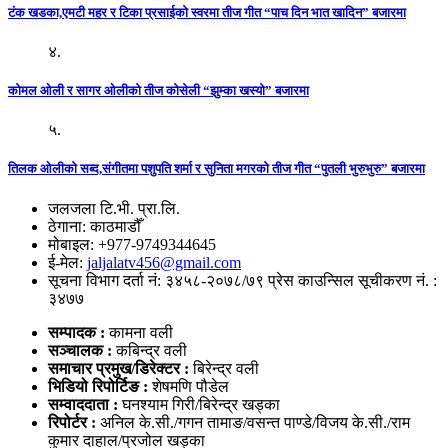
टंक खडका,एमटी महर र टिका प्रसाईको स्वरमा तीज गीत “पाच दिन भात खादिन” बजारमा
४.
कोमल ओली र सागर ओलीको तीज कोसेली “झुम्का खस्यो” बजारमा
५.
तिलक ओलीको सब्द,संगीतमा पशुपति शर्मा र सुनिता मगरको तीज गीत “पुतली भुरुभुरु” बजारमा
जलजला टि.भी. प्रा.लि.
ठेगाना: काठमाडौँ
मोबाइल: +977-9749344645
ई-मेल:
jaljalatv456@gmail.com
सूचना विभाग दर्ता नं: ३४५८-२०७८/७९ प्रेस काउन्सिल सूचीकरण नं. :
३४७७
सम्पादक :
कामना वली
सञ्‍चालक :
कबिन्द्र वली
समाचार प्रमुख/डिरेक्टर :
बिरेन्द्र वली
भिडियो
रिपोर्टिङ :
शेषमणि पौडेल
सम्वाददाता :
घनश्याम गिरी/बिरेन्द्र खड्का
रिपोर्टर :
अनिल के.सी./गगन तामाङ/वसन्त पाण्डे/विजय के.सी./राम
कुमार दाहाल/प्रजोल खड्का