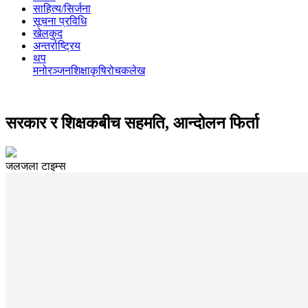
साहित्य/सिर्जना
सूचना प्रविधि
खेलकुद
अन्तर्राष्ट्रिय
थप
मनोरञ्‍जन
शिक्षा
कृषि
रोचक
लेख
सरकार र शिक्षकबीच सहमति, आन्दोलन फिर्ता
जलजला टाइम्स