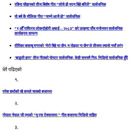
रबिना चौहानको तीज बिशेष गीत “सोचे झै भएन बिहे बरिलै” सार्वजनिक
यो बर्ष कै मौलिक गीत “नाच्ने आजै हो” सार्वजनिक
“९ औँ राष्ट्रिय लोकदोहोरी अवार्ड – २०८३” को उत्कृष्ट पाँच मनोनयन सार्वजनिक
कार्यक्रम सम्पन्न
दीपिका बयाम्बु मगरको ‘मेरो बिहे भा छैन, म पोइला गा छैन’ले तीजमा ल्यायो नयाँ तरंग
‘बाडुली हरर’ तीज गीतको पोस्टर सार्वजनिक, केही समयमै गित, भिडियो सार्वजनिक हुँदै
धेरै पढिएको
१.
रमेश शर्माको खै कस्ले चाख्यो बजारमा
२.
गोपाल नेपाल जी एमको “यु एस टेक्सासमा ” गीत बजारमा भिडियो सहित
३.