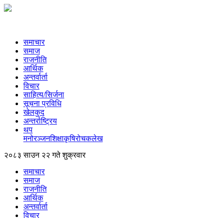
समाचार
समाज
राजनीति
आर्थिक
अन्तर्वार्ता
विचार
साहित्य/सिर्जना
सूचना प्रविधि
खेलकुद
अन्तर्राष्ट्रिय
थप
मनोरञ्‍जन
शिक्षा
कृषि
रोचक
लेख
२०८३ साउन २२ गते शुक्रवार
समाचार
समाज
राजनीति
आर्थिक
अन्तर्वार्ता
विचार