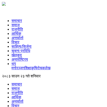
समाचार
समाज
राजनीति
आर्थिक
अन्तर्वार्ता
विचार
साहित्य/सिर्जना
सूचना प्रविधि
खेलकुद
अन्तर्राष्ट्रिय
थप
मनोरञ्‍जन
शिक्षा
कृषि
रोचक
लेख
२०८३ साउन २३ गते शनिवार
समाचार
समाज
राजनीति
आर्थिक
अन्तर्वार्ता
विचार