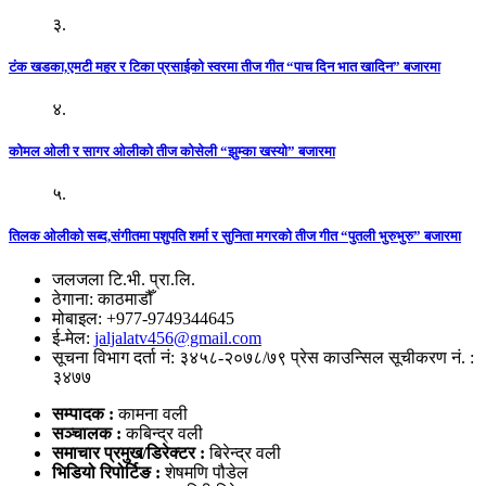
३.
टंक खडका,एमटी महर र टिका प्रसाईको स्वरमा तीज गीत “पाच दिन भात खादिन” बजारमा
४.
कोमल ओली र सागर ओलीको तीज कोसेली “झुम्का खस्यो” बजारमा
५.
तिलक ओलीको सब्द,संगीतमा पशुपति शर्मा र सुनिता मगरको तीज गीत “पुतली भुरुभुरु” बजारमा
जलजला टि.भी. प्रा.लि.
ठेगाना: काठमाडौँ
मोबाइल: +977-9749344645
ई-मेल:
jaljalatv456@gmail.com
सूचना विभाग दर्ता नं: ३४५८-२०७८/७९ प्रेस काउन्सिल सूचीकरण नं. :
३४७७
सम्पादक :
कामना वली
सञ्‍चालक :
कबिन्द्र वली
समाचार प्रमुख/डिरेक्टर :
बिरेन्द्र वली
भिडियो
रिपोर्टिङ :
शेषमणि पौडेल