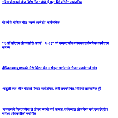
रबिना चौहानको तीज बिशेष गीत “सोचे झै भएन बिहे बरिलै” सार्वजनिक
यो बर्ष कै मौलिक गीत “नाच्ने आजै हो” सार्वजनिक
“९ औँ राष्ट्रिय लोकदोहोरी अवार्ड – २०८३” को उत्कृष्ट पाँच मनोनयन सार्वजनिक कार्यक्रम
सम्पन्न
दीपिका बयाम्बु मगरको ‘मेरो बिहे भा छैन, म पोइला गा छैन’ले तीजमा ल्यायो नयाँ तरंग
‘बाडुली हरर’ तीज गीतको पोस्टर सार्वजनिक, केही समयमै गित, भिडियो सार्वजनिक हुँदै
‘एकबारको जिन्दगानीमा’ले तीजमा ल्यायो नयाँ उत्साह, दर्शकमाझ लोकप्रिय बन्दै कृष छेत्री र
समीक्षा अधिकारीको नयाँ गीत