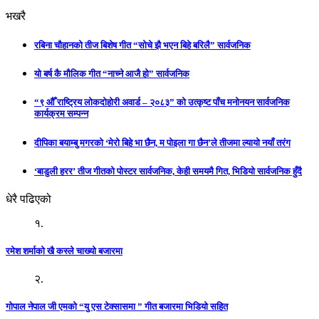
भखरै
रबिना चौहानको तीज बिशेष गीत “सोचे झै भएन बिहे बरिलै” सार्वजनिक
यो बर्ष कै मौलिक गीत “नाच्ने आजै हो” सार्वजनिक
“९ औँ राष्ट्रिय लोकदोहोरी अवार्ड – २०८३” को उत्कृष्ट पाँच मनोनयन सार्वजनिक
कार्यक्रम सम्पन्न
दीपिका बयाम्बु मगरको ‘मेरो बिहे भा छैन, म पोइला गा छैन’ले तीजमा ल्यायो नयाँ तरंग
‘बाडुली हरर’ तीज गीतको पोस्टर सार्वजनिक, केही समयमै गित, भिडियो सार्वजनिक हुँदै
धेरै पढिएको
१.
रमेश शर्माको खै कस्ले चाख्यो बजारमा
२.
गोपाल नेपाल जी एमको “यु एस टेक्सासमा ” गीत बजारमा भिडियो सहित