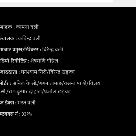
कामना वली
्पादक :
कबिन्द्र वली
्‍चालक :
बिरेन्द्र वली
ाचार प्रमुख/डिरेक्टर :
शेषमणि पौडेल
डियो
रिपोर्टिङ :
घनश्याम गिरी/बिरेन्द्र खड्का
्वाददाता :
अनिल के.सी./गगन तामाङ/वसन्त पाण्डे/विजय
पोर्टर :
.सी./राम कुमार दाहाल/प्रजोल खड्का
भरत वली
युज डेक्स
:
३३१५
ष्‍टबक्स नं :