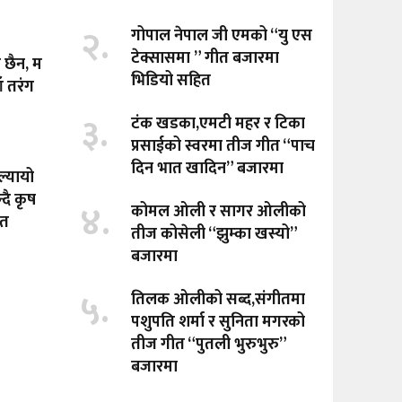
२.
गोपाल नेपाल जी एमको “यु एस
टेक्सासमा ” गीत बजारमा
ा छैन, म
भिडियो सहित
ँ तरंग
३.
टंक खडका,एमटी महर र टिका
प्रसाईको स्वरमा तीज गीत “पाच
दिन भात खादिन” बजारमा
ल्यायो
दै कृष
४.
कोमल ओली र सागर ओलीको
ीत
तीज कोसेली “झुम्का खस्यो”
बजारमा
५.
तिलक ओलीको सब्द,संगीतमा
पशुपति शर्मा र सुनिता मगरको
तीज गीत “पुतली भुरुभुरु”
बजारमा