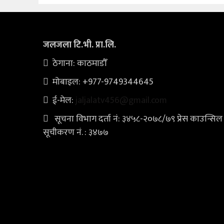
जलजला टि.भी. प्रा.लि.
ठेगाना: काठमाडौँ
मोबाइल: +977-9749344645
ई-मेल:
jaljalatv456@gmail.com
सूचना विभाग दर्ता नं: ३४५८-२०७८/७९ प्रेस काउन्सिल
सूचीकरण नं. : ३४७७