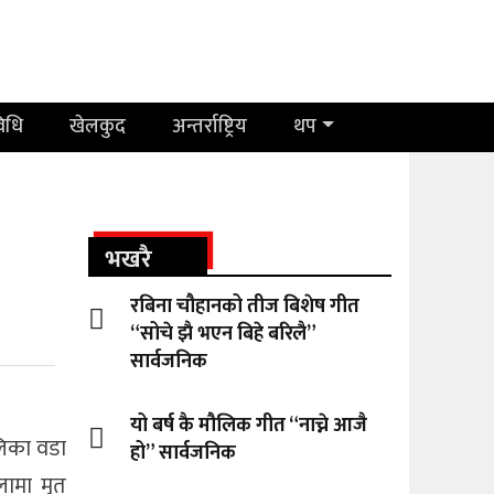
विधि
खेलकुद
अन्तर्राष्ट्रिय
थप
भखरै
रबिना चौहानको तीज बिशेष गीत
“सोचे झै भएन बिहे बरिलै”
सार्वजनिक
यो बर्ष कै मौलिक गीत “नाच्ने आजै
लिका वडा
हो” सार्वजनिक
लामा मृत