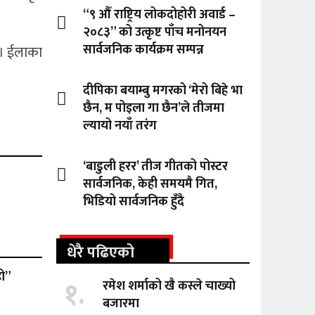
“९ औँ राष्ट्रिय लोकदोहोरी अवार्ड –
२०८३” को उत्कृष्ट पाँच मनोनयन
सार्वजनिक कार्यक्रम सम्पन्न
 । ईलाका
दीपिका बयाम्बु मगरको ‘मेरो बिहे भा
छैन, म पोइला गा छैन’ले तीजमा
ल्यायो नयाँ तरंग
‘बाडुली हरर’ तीज गीतको पोस्टर
सार्वजनिक, केही समयमै गित,
भिडियो सार्वजनिक हुँदै
धेरै पढिएको
हो”
१.
रमेश शर्माको खै कस्ले चाख्यो
बजारमा