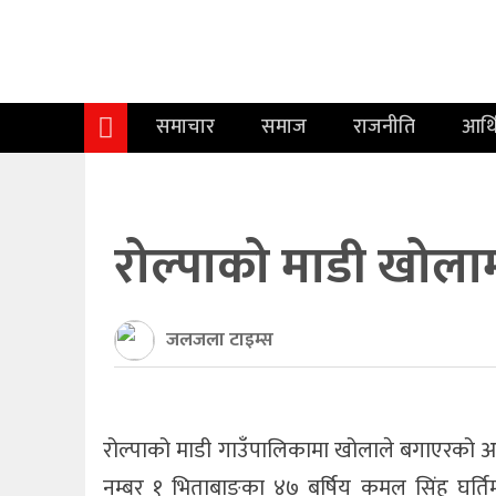
समाचार
समाज
समाचार
समाज
राजनीति
आर्
राजनीति
आर्थिक
अन्तर्वार्ता
रोल्पाको माडी खोला
विचार
जलजला टाइम्स
साहित्य/
सिर्जना
सूचना
रोल्पाको माडी गाउँपालिकामा खोलाले बगाएरको अवस
नम्बर १ भिताबाङका ४७ बर्षिय कमल सिंह घर्त
प्रविधि