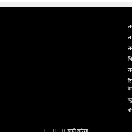
सम
सञ
सम
भि
सम
रि
के
न्
पो
हाम्रो बारेमा