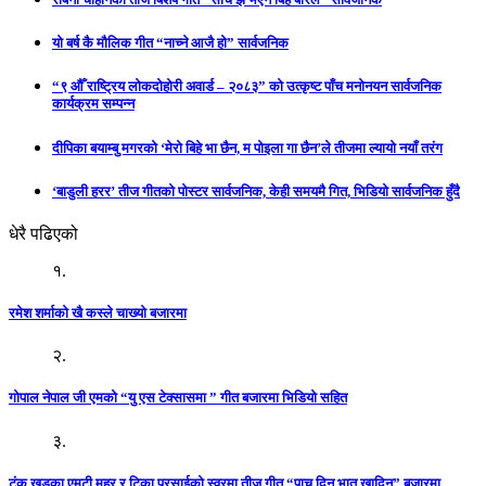
यो बर्ष कै मौलिक गीत “नाच्ने आजै हो” सार्वजनिक
“९ औँ राष्ट्रिय लोकदोहोरी अवार्ड – २०८३” को उत्कृष्ट पाँच मनोनयन सार्वजनिक
कार्यक्रम सम्पन्न
दीपिका बयाम्बु मगरको ‘मेरो बिहे भा छैन, म पोइला गा छैन’ले तीजमा ल्यायो नयाँ तरंग
‘बाडुली हरर’ तीज गीतको पोस्टर सार्वजनिक, केही समयमै गित, भिडियो सार्वजनिक हुँदै
धेरै पढिएको
१.
रमेश शर्माको खै कस्ले चाख्यो बजारमा
२.
गोपाल नेपाल जी एमको “यु एस टेक्सासमा ” गीत बजारमा भिडियो सहित
३.
टंक खडका,एमटी महर र टिका प्रसाईको स्वरमा तीज गीत “पाच दिन भात खादिन” बजारमा