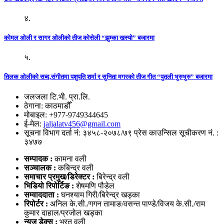
४.
कोमल ओली र सागर ओलीको तीज कोसेली “झुम्का खस्यो” बजारमा
५.
तिलक ओलीको सब्द,संगीतमा पशुपति शर्मा र सुनिता मगरको तीज गीत “पुतली भुरुभुरु” बजारमा
जलजला टि.भी. प्रा.लि.
ठेगाना: काठमाडौँ
मोबाइल: +977-9749344645
ई-मेल:
jaljalatv456@gmail.com
सूचना विभाग दर्ता नं: ३४५८-२०७८/७९ प्रेस काउन्सिल सूचीकरण नं. :
३४७७
सम्पादक :
कामना वली
सञ्‍चालक :
कबिन्द्र वली
समाचार प्रमुख/डिरेक्टर :
बिरेन्द्र वली
भिडियो
रिपोर्टिङ :
शेषमणि पौडेल
सम्वाददाता :
घनश्याम गिरी/बिरेन्द्र खड्का
रिपोर्टर :
अनिल के.सी./गगन तामाङ/वसन्त पाण्डे/विजय के.सी./राम
कुमार दाहाल/प्रजोल खड्का
न्युज डेक्स
:
भरत वली