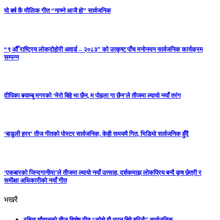
यो बर्ष कै मौलिक गीत “नाच्ने आजै हो” सार्वजनिक
“९ औँ राष्ट्रिय लोकदोहोरी अवार्ड – २०८३” को उत्कृष्ट पाँच मनोनयन सार्वजनिक कार्यक्रम
सम्पन्न
दीपिका बयाम्बु मगरको ‘मेरो बिहे भा छैन, म पोइला गा छैन’ले तीजमा ल्यायो नयाँ तरंग
‘बाडुली हरर’ तीज गीतको पोस्टर सार्वजनिक, केही समयमै गित, भिडियो सार्वजनिक हुँदै
‘एकबारको जिन्दगानीमा’ले तीजमा ल्यायो नयाँ उत्साह, दर्शकमाझ लोकप्रिय बन्दै कृष छेत्री र
समीक्षा अधिकारीको नयाँ गीत
भखरै
रबिना चौहानको तीज बिशेष गीत “सोचे झै भएन बिहे बरिलै” सार्वजनिक