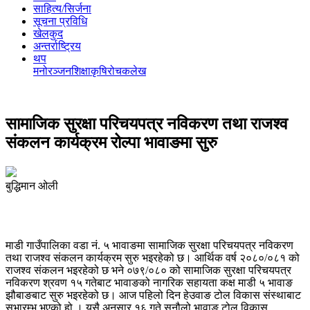
साहित्य/सिर्जना
सूचना प्रविधि
खेलकुद
अन्तर्राष्ट्रिय
थप
मनोरञ्‍जन
शिक्षा
कृषि
रोचक
लेख
सामाजिक सुरक्षा परिचयपत्र नविकरण तथा राजश्व
संकलन कार्यक्रम रोल्पा भावाङमा सुरु
बुद्धिमान ओली
माडी गाउँपालिका वडा नं. ५ भावाङमा सामाजिक सुरक्षा परिचयपत्र नविकरण
तथा राजश्व संकलन कार्यक्रम सुरु भइरहेको छ। आर्थिक वर्ष २०८०/०८१ को
राजश्व संकलन भइरहेको छ भने ०७९/०८० को सामाजिक सुरक्षा परिचयपत्र
नविकरण श्रवण १५ गतेबाट भावाङको नागरिक सहायता कक्ष माडी ५ भावाङ
झौबाङबाट सुरु भइरहेको छ। आज पहिलो दिन हेउवाङ टोल विकास संस्थाबाट
सुभारम्भ भएको हो । यसै अनुसार १६ गते सुनौलो भावाङ टोल विकास