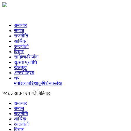
समाचार
समाज
राजनीति
आर्थिक
अन्तर्वार्ता
विचार
साहित्य/सिर्जना
सूचना प्रविधि
खेलकुद
अन्तर्राष्ट्रिय
थप
मनोरञ्‍जन
शिक्षा
कृषि
रोचक
लेख
२०८३ साउन २१ गते बिहिवार
समाचार
समाज
राजनीति
आर्थिक
अन्तर्वार्ता
विचार