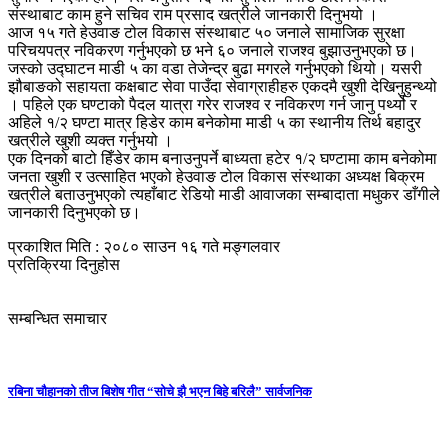
संस्थाबाट काम हुने सचिव राम प्रसाद खत्रीले जानकारी दिनुभयो ।
आज १५ गते हेउवाङ टोल विकास संस्थाबाट ५० जनाले सामाजिक सुरक्षा
परिचयपत्र नविकरण गर्नुभएको छ भने ६० जनाले राजश्व बुझाउनुभएको छ।
जस्को उद्घाटन माडी ५ का वडा तेजेन्द्र बुढा मगरले गर्नुभएको थियो। यसरी
झौबाङको सहायता कक्षबाट सेवा पाउँदा सेवाग्राहीहरु एकदमै खुशी देखिनुहुन्थ्यो
। पहिले एक घण्टाको पैदल यात्रा गरेर राजश्व र नविकरण गर्न जानु पर्थ्यो र
अहिले १/२ घण्टा मात्र हिडेर काम बनेकोमा माडी ५ का स्थानीय तिर्थ बहादुर
खत्रीले खुशी व्यक्त गर्नुभयो ।
एक दिनको बाटो हिँडेर काम बनाउनुपर्ने बाध्यता हटेर १/२ घण्टामा काम बनेकोमा
जनता खुशी र उत्साहित भएको हेउवाङ टोल विकास संस्थाका अध्यक्ष बिक्रम
खत्रीले बताउनुभएको त्यहाँबाट रेडियो माडी आवाजका सम्बादाता मधुकर डाँगीले
जानकारी दिनुभएको छ।
प्रकाशित मिति : २०८० साउन १६ गते मङ्गलवार
प्रतिक्रिया दिनुहोस
सम्बन्धित समाचार
रबिना चौहानको तीज बिशेष गीत “सोचे झै भएन बिहे बरिलै” सार्वजनिक