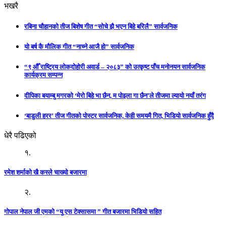
भखरै
रबिना चौहानको तीज बिशेष गीत “सोचे झै भएन बिहे बरिलै” सार्वजनिक
यो बर्ष कै मौलिक गीत “नाच्ने आजै हो” सार्वजनिक
“९ औँ राष्ट्रिय लोकदोहोरी अवार्ड – २०८३” को उत्कृष्ट पाँच मनोनयन सार्वजनिक
कार्यक्रम सम्पन्न
दीपिका बयाम्बु मगरको ‘मेरो बिहे भा छैन, म पोइला गा छैन’ले तीजमा ल्यायो नयाँ तरंग
‘बाडुली हरर’ तीज गीतको पोस्टर सार्वजनिक, केही समयमै गित, भिडियो सार्वजनिक हुँदै
धेरै पढिएको
१.
रमेश शर्माको खै कस्ले चाख्यो बजारमा
२.
गोपाल नेपाल जी एमको “यु एस टेक्सासमा ” गीत बजारमा भिडियो सहित