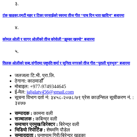
३.
टंक खडका,एमटी महर र टिका प्रसाईको स्वरमा तीज गीत “पाच दिन भात खादिन” बजारमा
४.
कोमल ओली र सागर ओलीको तीज कोसेली “झुम्का खस्यो” बजारमा
५.
तिलक ओलीको सब्द,संगीतमा पशुपति शर्मा र सुनिता मगरको तीज गीत “पुतली भुरुभुरु” बजारमा
जलजला टि.भी. प्रा.लि.
ठेगाना: काठमाडौँ
मोबाइल: +977-9749344645
ई-मेल:
jaljalatv456@gmail.com
सूचना विभाग दर्ता नं: ३४५८-२०७८/७९ प्रेस काउन्सिल सूचीकरण नं. :
३४७७
सम्पादक :
कामना वली
सञ्‍चालक :
कबिन्द्र वली
समाचार प्रमुख/डिरेक्टर :
बिरेन्द्र वली
भिडियो
रिपोर्टिङ :
शेषमणि पौडेल
सम्वाददाता :
घनश्याम गिरी/बिरेन्द्र खड्का