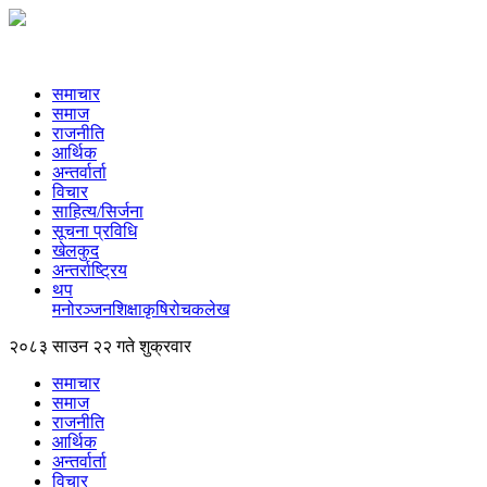
समाचार
समाज
राजनीति
आर्थिक
अन्तर्वार्ता
विचार
साहित्य/सिर्जना
सूचना प्रविधि
खेलकुद
अन्तर्राष्ट्रिय
थप
मनोरञ्‍जन
शिक्षा
कृषि
रोचक
लेख
२०८३ साउन २२ गते शुक्रवार
समाचार
समाज
राजनीति
आर्थिक
अन्तर्वार्ता
विचार