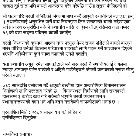
छोडेका छन् । स्थानीय धनबहादुर थिङ्गले जंगलमा चराउन लगेको १० वटा
बाख्रा दुई साताअघि बाघले आक्रमण गरेर मरेपछि गाउँमा त्रास फैलिएको हो ।
सो घटनापछि बस्ती नजिकैको जंगलमा बाघ बस्दै आएको स्थानीयले बताएका छन्
। स्थानीयलाई असुरक्षित पार्ने बाघ नियन्त्रण लिन सरकारले चासो नदेखाएको
सर्वसाधारण असुरक्षित बनेको स्थानीय बासिन्दा एंवम जीतपुरसिमरा वडा नम्बर
१६ की वडा सदस्य पबित्रा कार्की बताइँन् ।
बस्ती निरक्षणको क्रममा आएका नगर प्रमुख मेयर राजन पौडेलले बाघले बाख्रा
मारेर पीडित बनेको किसान परिवारमा राहतको लागि पहल गर्ने आश्वासन दिएको
भएपनि अहिलेसम्म कुनै राहत नपाएको उनले बताइँन् ।
यता स्थानीय अगुवा रमेश सापकोटाले भने सरकारले नै स्थानीयलाई जंगलमा
ल्याएर अलपत्र पारेर राखेको र अहिले गाउँलेहरुले जंगली जनावरको त्रास खेप्नु
परेको बताए ।
०३२ सालदेखि बसोबास गर्दै आएको बस्तीमा हाल अन्तर्राष्टिय विमानस्थलन
निर्माणको लागि प्रस्ताव गरेको छ । विमानस्थल निर्माणको लागि सरकारले
हालसम्म ३ करोड खर्च गरि सकेको भएपनि बस्ती व्यवस्थापन र
स्थानानन्तरणको काम भने अघि बढन नसकेको सापकोटाको भनाइ छ ।
प्रकाशित मिति : २०८० साउन ११ गते बिहिवार
प्रतिक्रिया दिनुहोस
सम्बन्धित समाचार