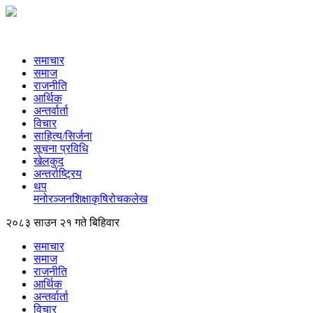
समाचार
समाज
राजनीति
आर्थिक
अन्तर्वार्ता
विचार
साहित्य/सिर्जना
सूचना प्रविधि
खेलकुद
अन्तर्राष्ट्रिय
थप
मनोरञ्‍जन
शिक्षा
कृषि
रोचक
लेख
२०८३ साउन २१ गते बिहिवार
समाचार
समाज
राजनीति
आर्थिक
अन्तर्वार्ता
विचार