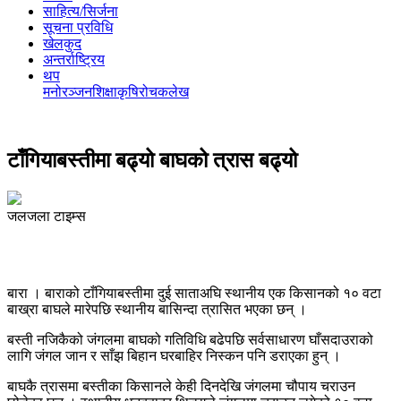
साहित्य/सिर्जना
सूचना प्रविधि
खेलकुद
अन्तर्राष्ट्रिय
थप
मनोरञ्‍जन
शिक्षा
कृषि
रोचक
लेख
टाँगियाबस्तीमा बढ्यो बाघको त्रास बढ्यो
जलजला टाइम्स
बारा । बाराको टाँगियाबस्तीमा दुई साताअघि स्थानीय एक किसानको १० वटा
बाख्रा बाघले मारेपछि स्थानीय बासिन्दा त्रासित भएका छन् ।
बस्ती नजिकैको जंगलमा बाघको गतिविधि बढेपछि सर्वसाधारण घाँसदाउराको
लागि जंगल जान र साँझ बिहान घरबाहिर निस्कन पनि डराएका हुन् ।
बाघकै त्रासमा बस्तीका किसानले केही दिनदेखि जंगलमा चौपाय चराउन