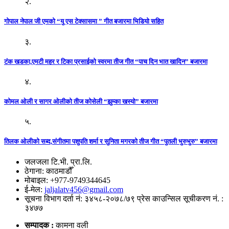
२.
गोपाल नेपाल जी एमको “यु एस टेक्सासमा ” गीत बजारमा भिडियो सहित
३.
टंक खडका,एमटी महर र टिका प्रसाईको स्वरमा तीज गीत “पाच दिन भात खादिन” बजारमा
४.
कोमल ओली र सागर ओलीको तीज कोसेली “झुम्का खस्यो” बजारमा
५.
तिलक ओलीको सब्द,संगीतमा पशुपति शर्मा र सुनिता मगरको तीज गीत “पुतली भुरुभुरु” बजारमा
जलजला टि.भी. प्रा.लि.
ठेगाना: काठमाडौँ
मोबाइल: +977-9749344645
ई-मेल:
jaljalatv456@gmail.com
सूचना विभाग दर्ता नं: ३४५८-२०७८/७९ प्रेस काउन्सिल सूचीकरण नं. :
३४७७
सम्पादक :
कामना वली