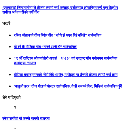
‘एकबारको जिन्दगानीमा’ले तीजमा ल्यायो नयाँ उत्साह, दर्शकमाझ लोकप्रिय बन्दै कृष छेत्री र
समीक्षा अधिकारीको नयाँ गीत
भखरै
रबिना चौहानको तीज बिशेष गीत “सोचे झै भएन बिहे बरिलै” सार्वजनिक
यो बर्ष कै मौलिक गीत “नाच्ने आजै हो” सार्वजनिक
“९ औँ राष्ट्रिय लोकदोहोरी अवार्ड – २०८३” को उत्कृष्ट पाँच मनोनयन सार्वजनिक
कार्यक्रम सम्पन्न
दीपिका बयाम्बु मगरको ‘मेरो बिहे भा छैन, म पोइला गा छैन’ले तीजमा ल्यायो नयाँ तरंग
‘बाडुली हरर’ तीज गीतको पोस्टर सार्वजनिक, केही समयमै गित, भिडियो सार्वजनिक हुँदै
धेरै पढिएको
१.
रमेश शर्माको खै कस्ले चाख्यो बजारमा