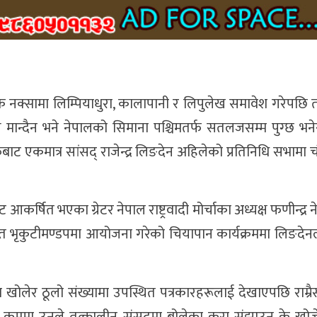
क नक्सामा लिम्पियाधुरा, कालापानी र लिपुलेख समावेश गरेपछि 
ान्दैन भने नेपालको सिमाना पश्चिमतर्फ सतलजसम्म पुग्छ भने
ाट एकमात्र सांसद् राजेन्द्र लिङदेन अहिलेको प्रतिनिधि सभामा 
ाट आकर्षित भएका ग्रेटर नेपाल राष्ट्रवादी मोर्चाका अध्यक्ष फणीन्द्र 
थित भृकुटीमण्डपमा आयोजना गरेको चियापान कार्यक्रममा लिङदेनला
सा खोलेर ठूलो संख्यामा उपस्थित पत्रकारहरूलाई देखाएपछि राम्र
े क्रममा उनले तत्कालीन संसदमा बोलेका कुरा संझाउन के खो