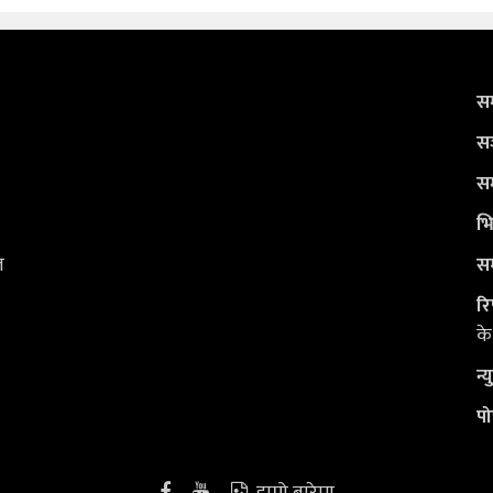
सम
सञ
सम
भि
ल
सम
रि
के
न्
पो