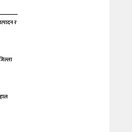
त्पादन र
 जिल्ला
 दहाल