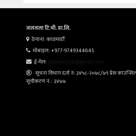
जलजला टि.भी. प्रा.लि.
ठेगाना: काठमाडौँ
मोबाइल: +977-9749344645
ई-मेल:
jaljalatv456@gmail.com
सूचना विभाग दर्ता नं: ३४५८-२०७८/७९ प्रेस काउन्सि
सूचीकरण नं. : ३४७७