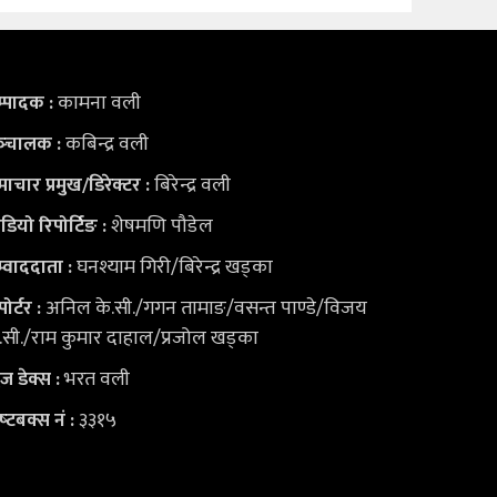
कामना वली
्पादक :
कबिन्द्र वली
्‍चालक :
बिरेन्द्र वली
ाचार प्रमुख/डिरेक्टर :
शेषमणि पौडेल
डियो
रिपोर्टिङ :
घनश्याम गिरी/बिरेन्द्र खड्का
्वाददाता :
अनिल के.सी./गगन तामाङ/वसन्त पाण्डे/विजय
पोर्टर :
.सी./राम कुमार दाहाल/प्रजोल खड्का
भरत वली
युज डेक्स
:
३३१५
ष्‍टबक्स नं :