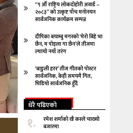
“९ औँ राष्ट्रिय लोकदोहोरी अवार्ड –
२०८३” को उत्कृष्ट पाँच मनोनयन
सार्वजनिक कार्यक्रम सम्पन्न
दीपिका बयाम्बु मगरको ‘मेरो बिहे भा
छैन, म पोइला गा छैन’ले तीजमा
ल्यायो नयाँ तरंग
‘बाडुली हरर’ तीज गीतको पोस्टर
सार्वजनिक, केही समयमै गित,
भिडियो सार्वजनिक हुँदै
धेरै पढिएको
१.
रमेश शर्माको खै कस्ले चाख्यो
बजारमा