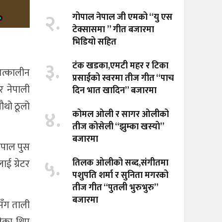
२.
गोपाल नेपाल जी एमको “यु एस
टेक्सासमा ” गीत बजारमा
भिडियो सहित
३.
टंक खडका,एमटी महर र टिका
तत्कालीन
प्रसाईको स्वरमा तीज गीत “पाच
र नेपाली
दिन भात खादिन” बजारमा
चौथो ठूलो
४.
कोमल ओली र सागर ओलीको
तीज कोसेली “झुम्का खस्यो”
बजारमा
नेपाल पुस
५.
तिलक ओलीको सब्द,संगीतमा
ई ग्रेटर
पशुपति शर्मा र सुनिता मगरको
तीज गीत “पुतली भुरुभुरु”
बजारमा
ैसँग ताली
जेका थिए