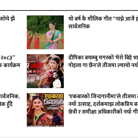
सोचे झै
यो बर्ष कै मौलिक गीत “नाच्ने आजै 
सार्वजनिक
 – २०८३”
दीपिका बयाम्बु मगरको ‘मेरो बिहे भ
 कार्यक्रम
पोइला गा छैन’ले तीजमा ल्यायो नया
सार्वजनिक,
‘एकबारको जिन्दगानीमा’ले तीजमा 
 हुँदै
नयाँ उत्साह, दर्शकमाझ लोकप्रिय बन्
छेत्री र समीक्षा अधिकारीको नयाँ ग