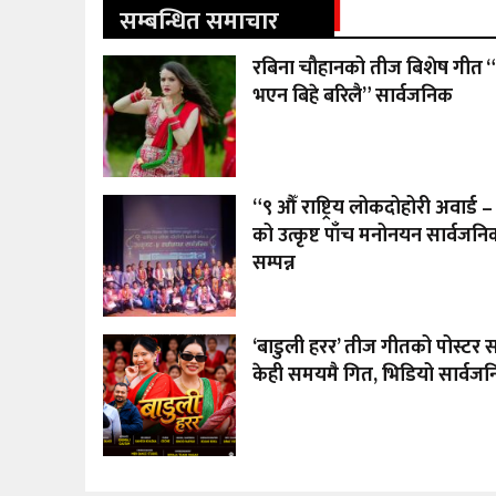
सम्बन्धित समाचार
रबिना चौहानको तीज बिशेष गीत “
भएन बिहे बरिलै” सार्वजनिक
“९ औँ राष्ट्रिय लोकदोहोरी अवार्ड
को उत्कृष्ट पाँच मनोनयन सार्वजनिक
सम्पन्न
‘बाडुली हरर’ तीज गीतको पोस्टर 
केही समयमै गित, भिडियो सार्वजनिक