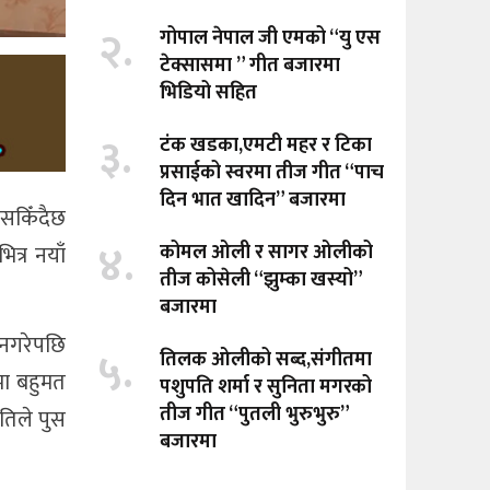
२.
गोपाल नेपाल जी एमको “यु एस
टेक्सासमा ” गीत बजारमा
भिडियो सहित
३.
टंक खडका,एमटी महर र टिका
प्रसाईको स्वरमा तीज गीत “पाच
दिन भात खादिन” बजारमा
 सकिँदैछ
४.
कोमल ओली र सागर ओलीको
त्र नयाँ
तीज कोसेली “झुम्का खस्यो”
बजारमा
 नगरेपछि
५.
तिलक ओलीको सब्द,संगीतमा
मा बहुमत
पशुपति शर्मा र सुनिता मगरको
तीज गीत “पुतली भुरुभुरु”
पतिले पुस
बजारमा