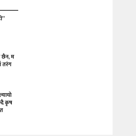
हो”
ा छैन, म
ँ तरंग
ल्यायो
दै कृष
ीत