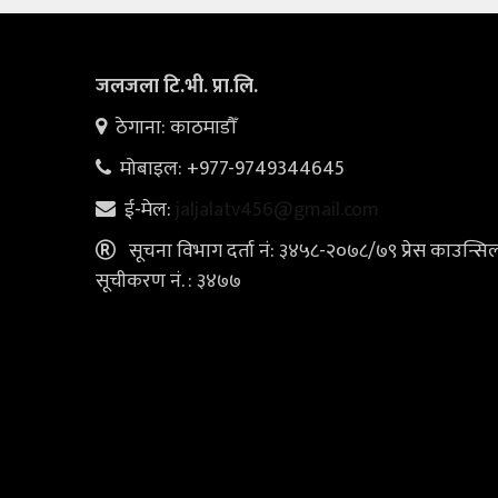
जलजला टि.भी. प्रा.लि.
ठेगाना: काठमाडौँ
मोबाइल: +977-9749344645
ई-मेल:
jaljalatv456@gmail.com
सूचना विभाग दर्ता नं: ३४५८-२०७८/७९ प्रेस काउन्सि
सूचीकरण नं. : ३४७७