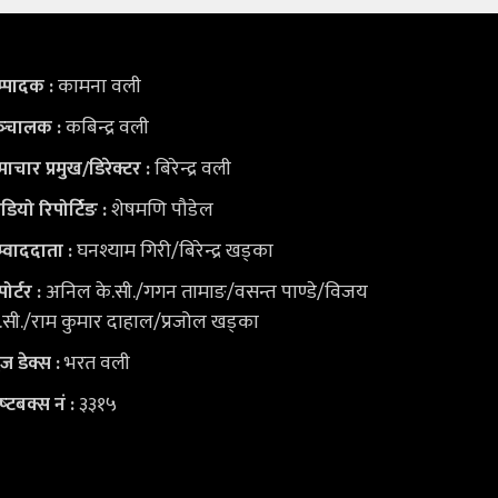
कामना वली
्पादक :
कबिन्द्र वली
्‍चालक :
बिरेन्द्र वली
ाचार प्रमुख/डिरेक्टर :
शेषमणि पौडेल
डियो
रिपोर्टिङ :
घनश्याम गिरी/बिरेन्द्र खड्का
्वाददाता :
अनिल के.सी./गगन तामाङ/वसन्त पाण्डे/विजय
पोर्टर :
.सी./राम कुमार दाहाल/प्रजोल खड्का
भरत वली
युज डेक्स
:
३३१५
ष्‍टबक्स नं :