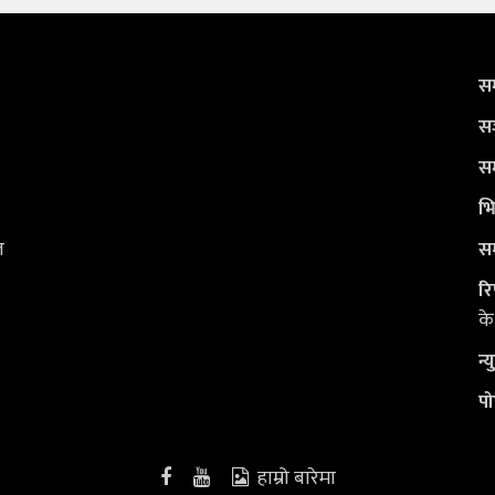
सम
सञ
सम
भि
ल
सम
रि
के
न्
पो
हाम्रो बारेमा