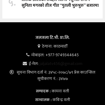
५.
सुनिता मगरको तीज गीत “पुतली भुरुभुरु” बजारमा
जलजला टि.भी. प्रा.लि.
ठेगाना: काठमाडौँ
मोबाइल: +977-9749344645
ई-मेल:
jaljalatv456@gmail.com
सूचना विभाग दर्ता नं: ३४५८-२०७८/७९ प्रेस काउन्सिल
सूचीकरण नं. : ३४७७
कामना वली
सम्पादक :
कबिन्द्र वली
सञ्‍चालक :