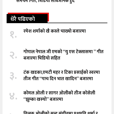
समयमै गित, भिडियो सार्वजनिक हुँदै
धेरै पढिएको
१.
रमेश शर्माको खै कस्ले चाख्यो बजारमा
२.
गोपाल नेपाल जी एमको “यु एस टेक्सासमा ” गीत
बजारमा भिडियो सहित
३.
टंक खडका,एमटी महर र टिका प्रसाईको स्वरमा
तीज गीत “पाच दिन भात खादिन” बजारमा
४.
कोमल ओली र सागर ओलीको तीज कोसेली
“झुम्का खस्यो” बजारमा
तिलक ओलीको सब्द,संगीतमा पशुपति शर्मा र