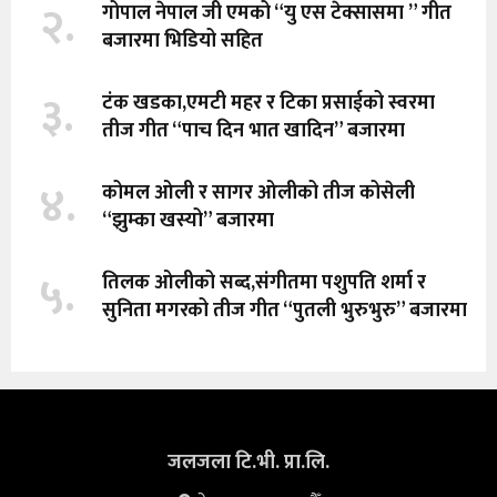
२.
गोपाल नेपाल जी एमको “यु एस टेक्सासमा ” गीत
बजारमा भिडियो सहित
३.
टंक खडका,एमटी महर र टिका प्रसाईको स्वरमा
तीज गीत “पाच दिन भात खादिन” बजारमा
४.
कोमल ओली र सागर ओलीको तीज कोसेली
“झुम्का खस्यो” बजारमा
५.
तिलक ओलीको सब्द,संगीतमा पशुपति शर्मा र
सुनिता मगरको तीज गीत “पुतली भुरुभुरु” बजारमा
जलजला टि.भी. प्रा.लि.