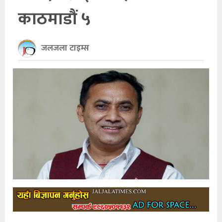
काठमाडौं ५
खेलकुद
अन्तर्राष्ट्रिय
जलजला टाइम्स
थप