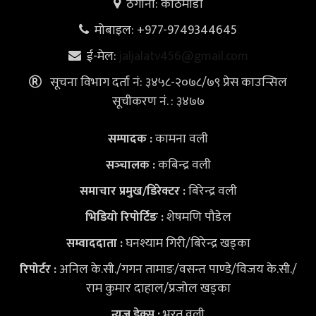
ठेगाना: काठमाडौँ
मोबाइल: +977-9749344645
ई-मेल:
jaljalatv456@gmail.com
सूचना विभाग दर्ता नं: ३४५८-२०७८/७९ प्रेस काउन्सिल
सूचीकरण नं. : ३४७७
कामना वली
सम्पादक :
कबिन्द्र वली
सञ्‍चालक :
बिरेन्द्र वली
समाचार प्रमुख/डिरेक्टर :
शेषमणि पौडेल
भिडियो
रिपोर्टिङ :
घनश्याम गिरी/बिरेन्द्र खड्का
सम्वाददाता :
अनिल के.सी./गगन तामाङ/वसन्त पाण्डे/विजय के.सी./
रिपोर्टर :
राम कुमार दाहाल/प्रजोल खड्का
भरत वली
न्युज डेक्स
: