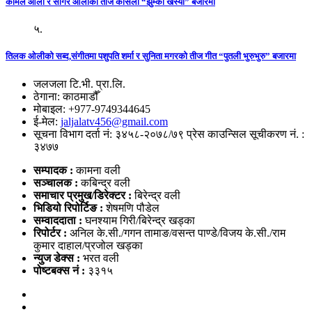
कोमल ओली र सागर ओलीको तीज कोसेली “झुम्का खस्यो” बजारमा
५.
तिलक ओलीको सब्द,संगीतमा पशुपति शर्मा र सुनिता मगरको तीज गीत “पुतली भुरुभुरु” बजारमा
जलजला टि.भी. प्रा.लि.
ठेगाना: काठमाडौँ
मोबाइल: +977-9749344645
ई-मेल:
jaljalatv456@gmail.com
सूचना विभाग दर्ता नं: ३४५८-२०७८/७९ प्रेस काउन्सिल सूचीकरण नं. :
३४७७
सम्पादक :
कामना वली
सञ्‍चालक :
कबिन्द्र वली
समाचार प्रमुख/डिरेक्टर :
बिरेन्द्र वली
भिडियो
रिपोर्टिङ :
शेषमणि पौडेल
सम्वाददाता :
घनश्याम गिरी/बिरेन्द्र खड्का
रिपोर्टर :
अनिल के.सी./गगन तामाङ/वसन्त पाण्डे/विजय के.सी./राम
कुमार दाहाल/प्रजोल खड्का
न्युज डेक्स
:
भरत वली
पोष्‍टबक्स नं :
३३१५