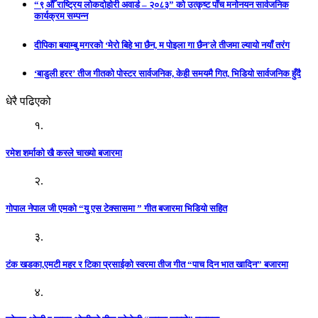
“९ औँ राष्ट्रिय लोकदोहोरी अवार्ड – २०८३” को उत्कृष्ट पाँच मनोनयन सार्वजनिक
कार्यक्रम सम्पन्न
दीपिका बयाम्बु मगरको ‘मेरो बिहे भा छैन, म पोइला गा छैन’ले तीजमा ल्यायो नयाँ तरंग
‘बाडुली हरर’ तीज गीतको पोस्टर सार्वजनिक, केही समयमै गित, भिडियो सार्वजनिक हुँदै
धेरै पढिएको
१.
रमेश शर्माको खै कस्ले चाख्यो बजारमा
२.
गोपाल नेपाल जी एमको “यु एस टेक्सासमा ” गीत बजारमा भिडियो सहित
३.
टंक खडका,एमटी महर र टिका प्रसाईको स्वरमा तीज गीत “पाच दिन भात खादिन” बजारमा
४.