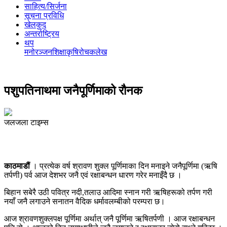
साहित्य/सिर्जना
सूचना प्रविधि
खेलकुद
अन्तर्राष्ट्रिय
थप
मनोरञ्‍जन
शिक्षा
कृषि
रोचक
लेख
पशुपतिनाथमा जनैपूर्णिमाको रौनक
जलजला टाइम्स
काठमाडौं
। प्रत्येक वर्ष श्रावण शुक्ल पूर्णिमाका दिन मनाइने जनैपूर्णिमा (ऋषि
तर्पणी) पर्व आज देशभर जनै एवं रक्षाबन्धन धारण गरेर मनाइँदै छ ।
बिहान सबेरै उठी पवित्र नदी,तलाउ आदिमा स्नान गरी ऋषिहरूको तर्पण गरी
नयाँ जनै लगाउने सनातन वैदिक धर्मावलम्बीको परम्परा छ।
आज श्रावणशुक्लपक्ष पूर्णिमा अर्थात् जनै पूर्णिमा ऋषितर्पणी । आज रक्षाबन्धन