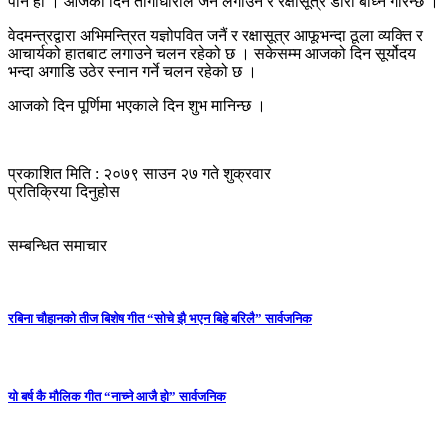
पनि हो । आजको दिन तागाधारीले जनै लगाउने र रक्षासूत्र डोरो बाध्ने गरिन्छ ।
वेदमन्त्रद्वारा अभिमन्त्रित यज्ञोपवित जनैं र रक्षासूत्र आफूभन्दा ठूला व्यक्ति र
आचार्यको हातबाट लगाउने चलन रहेको छ । सकेसम्म आजको दिन सूर्योदय
भन्दा अगाडि उठेर स्नान गर्ने चलन रहेको छ ।
आजको दिन पूर्णिमा भएकाले दिन शुभ मानिन्छ ।
प्रकाशित मिति : २०७९ साउन २७ गते शुक्रवार
प्रतिक्रिया दिनुहोस
सम्बन्धित समाचार
रबिना चौहानको तीज बिशेष गीत “सोचे झै भएन बिहे बरिलै” सार्वजनिक
यो बर्ष कै मौलिक गीत “नाच्ने आजै हो” सार्वजनिक