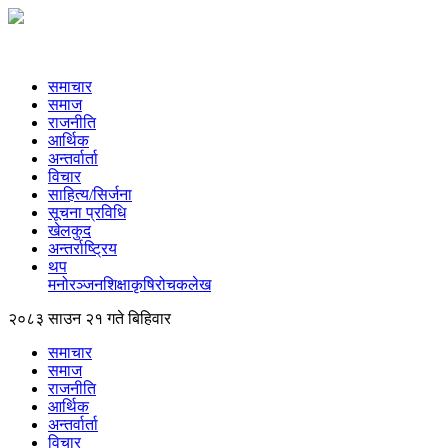
समाचार
समाज
राजनीति
आर्थिक
अन्तर्वार्ता
विचार
साहित्य/सिर्जना
सूचना प्रविधि
खेलकुद
अन्तर्राष्ट्रिय
थप
मनोरञ्‍जन
शिक्षा
कृषि
रोचक
लेख
२०८३ साउन २१ गते बिहिवार
समाचार
समाज
राजनीति
आर्थिक
अन्तर्वार्ता
विचार