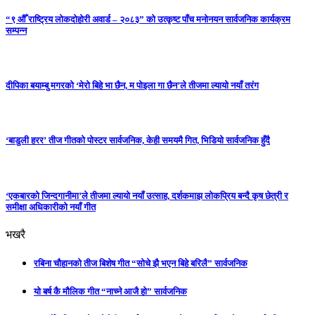
“९ औँ राष्ट्रिय लोकदोहोरी अवार्ड – २०८३” को उत्कृष्ट पाँच मनोनयन सार्वजनिक कार्यक्रम
सम्पन्न
दीपिका बयाम्बु मगरको ‘मेरो बिहे भा छैन, म पोइला गा छैन’ले तीजमा ल्यायो नयाँ तरंग
‘बाडुली हरर’ तीज गीतको पोस्टर सार्वजनिक, केही समयमै गित, भिडियो सार्वजनिक हुँदै
‘एकबारको जिन्दगानीमा’ले तीजमा ल्यायो नयाँ उत्साह, दर्शकमाझ लोकप्रिय बन्दै कृष छेत्री र
समीक्षा अधिकारीको नयाँ गीत
भखरै
रबिना चौहानको तीज बिशेष गीत “सोचे झै भएन बिहे बरिलै” सार्वजनिक
यो बर्ष कै मौलिक गीत “नाच्ने आजै हो” सार्वजनिक