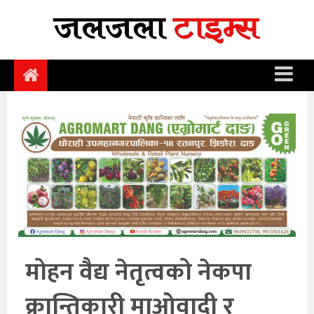
समाचार
समाज
राजनीति
आर्थिक
अन्तर्वार्ता
विचार
साहित्य/
सिर्जना
मोहन वैद्य नेतृत्वको नेकपा
सूचना
क्रान्तिकारी माओवादी र
प्रविधि