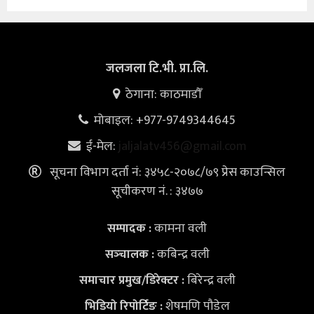
जलजला टि.भी. प्रा.लि.
ठेगाना: काठमाडौँ
मोबाइल: +977-9749344645
ई-मेल:
jaljalatv456@gmail.com
सूचना विभाग दर्ता नं: ३४५८-२०७८/७९ प्रेस काउन्सिल
सूचीकरण नं. : ३४७७
कामना वली
सम्पादक :
कबिन्द्र वली
सञ्‍चालक :
बिरेन्द्र वली
समाचार प्रमुख/डिरेक्टर :
शेषमणि पौडेल
भिडियो
रिपोर्टिङ :