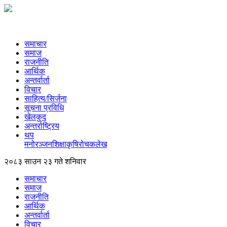
समाचार
समाज
राजनीति
आर्थिक
अन्तर्वार्ता
विचार
साहित्य/सिर्जना
सूचना प्रविधि
खेलकुद
अन्तर्राष्ट्रिय
थप
मनोरञ्‍जन
शिक्षा
कृषि
रोचक
लेख
२०८३ साउन २३ गते शनिवार
समाचार
समाज
राजनीति
आर्थिक
अन्तर्वार्ता
विचार