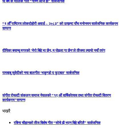
यो बर्ष कै मौलिक गीत “नाच्ने आजै हो” सार्वजनिक
“९ औँ राष्ट्रिय लोकदोहोरी अवार्ड – २०८३” को उत्कृष्ट पाँच मनोनयन सार्वजनिक कार्यक्रम
सम्पन्न
दीपिका बयाम्बु मगरको ‘मेरो बिहे भा छैन, म पोइला गा छैन’ले तीजमा ल्यायो नयाँ तरंग
रामबाबु सुवेदीको नया बालगीत ‘भकुण्डो द फुटबल’ सार्बजनिक
संगीत रोयल्टी संकलन समाज नेपालको “१९ औं वार्षिकोत्सव तथा संगीत रोयल्टी वितरण
कार्यक्रम”सम्पन्न
भखरै
रबिना चौहानको तीज बिशेष गीत “सोचे झै भएन बिहे बरिलै” सार्वजनिक