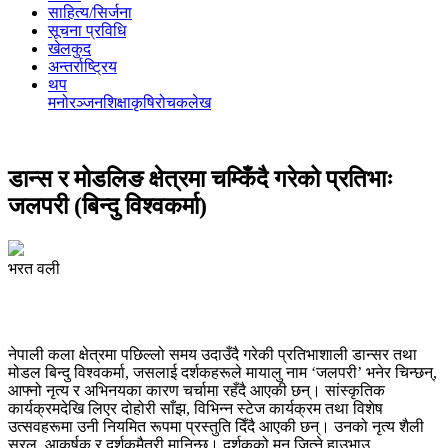
साहित्य/सिर्जना
सूचना प्रविधि
खेलकुद
अन्तर्राष्ट्रिय
थप
मनोरञ्‍जन
शिक्षा
कृषि
रोचक
लेख
डान्स र मोडलिङ क्षेत्रमा चम्किँदै गरेको प्रतिभाः
जलपरी (बिन्दु विश्वकर्मा)
भरत वली
नेपाली कला क्षेत्रमा पछिल्लो समय उदाउँदै गरेकी प्रतिभाशाली डान्सर तथा
मोडल बिन्दु विश्वकर्मा, जसलाई दर्शकहरूले मायालु नाम ‘जलपरी’ भनेर चिन्छन्,
आफ्नो नृत्य र अभिनयका कारण चर्चामा रहँदै आएकी छन्। सांस्कृतिक
कार्यक्रमदेखि लिएर दोहोरी साँझ, विभिन्न स्टेज कार्यक्रम तथा विशेष
उत्सवहरूमा उनी नियमित रूपमा प्रस्तुति दिँदै आएकी छन्। उनको नृत्य शैली
सरल, आकर्षक र दर्शकमैत्री मानिन्छ। दर्शकको मन जित्ने हाउभाउ,