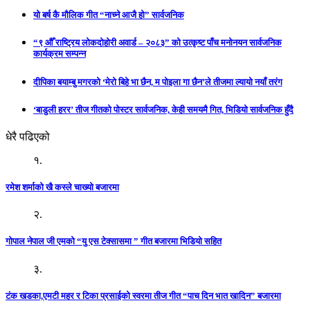
यो बर्ष कै मौलिक गीत “नाच्ने आजै हो” सार्वजनिक
“९ औँ राष्ट्रिय लोकदोहोरी अवार्ड – २०८३” को उत्कृष्ट पाँच मनोनयन सार्वजनिक
कार्यक्रम सम्पन्न
दीपिका बयाम्बु मगरको ‘मेरो बिहे भा छैन, म पोइला गा छैन’ले तीजमा ल्यायो नयाँ तरंग
‘बाडुली हरर’ तीज गीतको पोस्टर सार्वजनिक, केही समयमै गित, भिडियो सार्वजनिक हुँदै
धेरै पढिएको
१.
रमेश शर्माको खै कस्ले चाख्यो बजारमा
२.
गोपाल नेपाल जी एमको “यु एस टेक्सासमा ” गीत बजारमा भिडियो सहित
३.
टंक खडका,एमटी महर र टिका प्रसाईको स्वरमा तीज गीत “पाच दिन भात खादिन” बजारमा