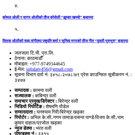
४.
कोमल ओली र सागर ओलीको तीज कोसेली “झुम्का खस्यो” बजारमा
५.
तिलक ओलीको सब्द,संगीतमा पशुपति शर्मा र सुनिता मगरको तीज गीत “पुतली भुरुभुरु” बजारमा
जलजला टि.भी. प्रा.लि.
ठेगाना: काठमाडौँ
मोबाइल: +977-9749344645
ई-मेल:
jaljalatv456@gmail.com
सूचना विभाग दर्ता नं: ३४५८-२०७८/७९ प्रेस काउन्सिल सूचीकरण नं. :
३४७७
सम्पादक :
कामना वली
सञ्‍चालक :
कबिन्द्र वली
समाचार प्रमुख/डिरेक्टर :
बिरेन्द्र वली
भिडियो
रिपोर्टिङ :
शेषमणि पौडेल
सम्वाददाता :
घनश्याम गिरी/बिरेन्द्र खड्का
रिपोर्टर :
अनिल के.सी./गगन तामाङ/वसन्त पाण्डे/विजय के.सी./राम
कुमार दाहाल/प्रजोल खड्का
न्युज डेक्स
:
भरत वली
पोष्‍टबक्स नं :
३३१५