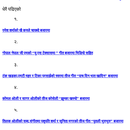
धेरै पढिएको
१.
रमेश शर्माको खै कस्ले चाख्यो बजारमा
२.
गोपाल नेपाल जी एमको “यु एस टेक्सासमा ” गीत बजारमा भिडियो सहित
३.
टंक खडका,एमटी महर र टिका प्रसाईको स्वरमा तीज गीत “पाच दिन भात खादिन” बजारमा
४.
कोमल ओली र सागर ओलीको तीज कोसेली “झुम्का खस्यो” बजारमा
५.
तिलक ओलीको सब्द,संगीतमा पशुपति शर्मा र सुनिता मगरको तीज गीत “पुतली भुरुभुरु” बजारमा