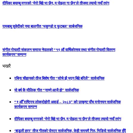
दीपिका बयाम्बु मगरको ‘मेरो बिहे भा छैन, म पोइला गा छैन’ले तीजमा ल्यायो नयाँ तरंग
रामबाबु सुवेदीको नया बालगीत ‘भकुण्डो द फुटबल’ सार्बजनिक
संगीत रोयल्टी संकलन समाज नेपालको “१९ औं वार्षिकोत्सव तथा संगीत रोयल्टी वितरण
कार्यक्रम”सम्पन्न
भखरै
रबिना चौहानको तीज बिशेष गीत “सोचे झै भएन बिहे बरिलै” सार्वजनिक
यो बर्ष कै मौलिक गीत “नाच्ने आजै हो” सार्वजनिक
“९ औँ राष्ट्रिय लोकदोहोरी अवार्ड – २०८३” को उत्कृष्ट पाँच मनोनयन सार्वजनिक
कार्यक्रम सम्पन्न
दीपिका बयाम्बु मगरको ‘मेरो बिहे भा छैन, म पोइला गा छैन’ले तीजमा ल्यायो नयाँ तरंग
‘बाडुली हरर’ तीज गीतको पोस्टर सार्वजनिक, केही समयमै गित, भिडियो सार्वजनिक हुँदै