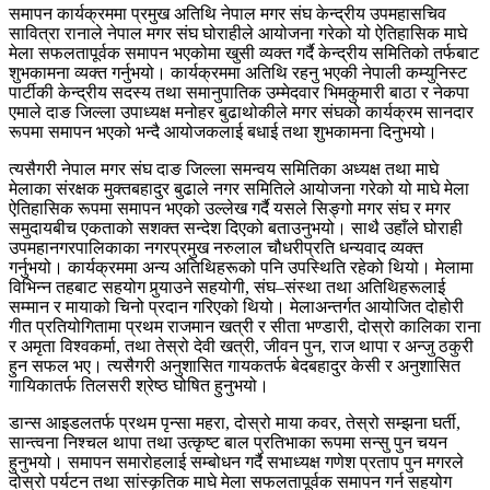
समापन कार्यक्रममा प्रमुख अतिथि नेपाल मगर संघ केन्द्रीय उपमहासचिव
सावित्रा रानाले नेपाल मगर संघ घोराहीले आयोजना गरेको यो ऐतिहासिक माघे
मेला सफलतापूर्वक समापन भएकोमा खुसी व्यक्त गर्दै केन्द्रीय समितिको तर्फबाट
शुभकामना व्यक्त गर्नुभयो। कार्यक्रममा अतिथि रहनु भएकी नेपाली कम्युनिस्ट
पार्टीकी केन्द्रीय सदस्य तथा समानुपातिक उम्मेदवार भिमकुमारी बाठा र नेकपा
एमाले दाङ जिल्ला उपाध्यक्ष मनोहर बुढाथोकीले मगर संघको कार्यक्रम सानदार
रूपमा समापन भएको भन्दै आयोजकलाई बधाई तथा शुभकामना दिनुभयो।
त्यसैगरी नेपाल मगर संघ दाङ जिल्ला समन्वय समितिका अध्यक्ष तथा माघे
मेलाका संरक्षक मुक्तबहादुर बुढाले नगर समितिले आयोजना गरेको यो माघे मेला
ऐतिहासिक रूपमा समापन भएको उल्लेख गर्दै यसले सिङ्गो मगर संघ र मगर
समुदायबीच एकताको सशक्त सन्देश दिएको बताउनुभयो। साथै उहाँले घोराही
उपमहानगरपालिकाका नगरप्रमुख नरुलाल चौधरीप्रति धन्यवाद व्यक्त
गर्नुभयो। कार्यक्रममा अन्य अतिथिहरूको पनि उपस्थिति रहेको थियो। मेलामा
विभिन्न तहबाट सहयोग पुर्
याउने सहयोगी, संघ–संस्था तथा अतिथिहरूलाई
सम्मान र मायाको चिनो प्रदान गरिएको थियो। मेलाअन्तर्गत आयोजित दोहोरी
गीत प्रतियोगितामा प्रथम राजमान खत्री र सीता भण्डारी, दोस्रो कालिका राना
र अमृता विश्वकर्मा, तथा तेस्रो देवी खत्री, जीवन पुन, राज थापा र अन्जु ठकुरी
हुन सफल भए। त्यसैगरी अनुशासित गायकतर्फ बेदबहादुर केसी र अनुशासित
गायिकातर्फ तिलसरी श्रेष्ठ घोषित हुनुभयो।
डान्स आइडलतर्फ प्रथम पृन्सा महरा, दोस्रो माया कवर, तेस्रो सम्झना घर्ती,
सान्त्वना निश्चल थापा तथा उत्कृष्ट बाल प्रतिभाका रूपमा सन्सु पुन चयन
हुनुभयो। समापन समारोहलाई सम्बोधन गर्दै सभाध्यक्ष गणेश प्रताप पुन मगरले
दोस्रो पर्यटन तथा सांस्कृतिक माघे मेला सफलतापूर्वक समापन गर्न सहयोग