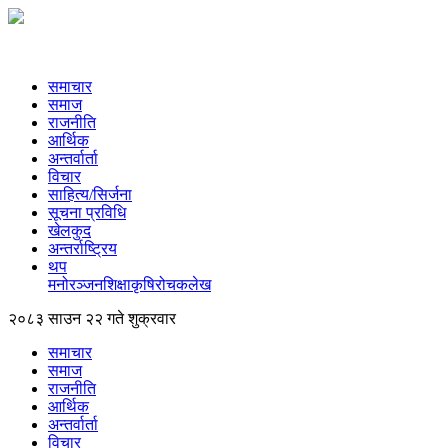
समाचार
समाज
राजनीति
आर्थिक
अन्तर्वार्ता
विचार
साहित्य/सिर्जना
सूचना प्रविधि
खेलकुद
अन्तर्राष्ट्रिय
थप
मनोरञ्‍जन
शिक्षा
कृषि
रोचक
लेख
२०८३ साउन २२ गते शुक्रवार
समाचार
समाज
राजनीति
आर्थिक
अन्तर्वार्ता
विचार