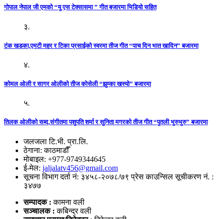
गोपाल नेपाल जी एमको “यु एस टेक्सासमा ” गीत बजारमा भिडियो सहित
३.
टंक खडका,एमटी महर र टिका प्रसाईको स्वरमा तीज गीत “पाच दिन भात खादिन” बजारमा
४.
कोमल ओली र सागर ओलीको तीज कोसेली “झुम्का खस्यो” बजारमा
५.
तिलक ओलीको सब्द,संगीतमा पशुपति शर्मा र सुनिता मगरको तीज गीत “पुतली भुरुभुरु” बजारमा
जलजला टि.भी. प्रा.लि.
ठेगाना: काठमाडौँ
मोबाइल: +977-9749344645
ई-मेल:
jaljalatv456@gmail.com
सूचना विभाग दर्ता नं: ३४५८-२०७८/७९ प्रेस काउन्सिल सूचीकरण नं. :
३४७७
सम्पादक :
कामना वली
सञ्‍चालक :
कबिन्द्र वली