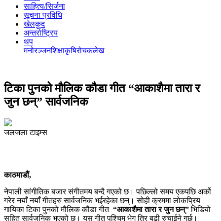
साहित्य/सिर्जना
सूचना प्रविधि
खेलकुद
अन्तर्राष्ट्रिय
थप
मनोरञ्‍जन
शिक्षा
कृषि
रोचक
लेख
टिका पुनको मौलिक कौडा गीत “आकाशैमा तारा र
जुन छन्” सार्वजनिक
जलजला टाइम्स
काठमाडौं,
नेपाली सांगीतिक बजार संगीतमय बन्दै गएको छ। पछिल्लो समय एकपछि अर्को
गरेर नयाँ नयाँ गीतहरु सार्वजनिक भईरहेका छन्। सोही क्रममा लोकप्रिय
गायिका टिका पुनको मौलिक कौडा गीत
“आकाशैमा तारा र जुन छन्”
भिडियो
सहित सार्वजनिक भएको छ। यस गीत पश्चिम भेग तिर बढी रुचाईने गर्छ।