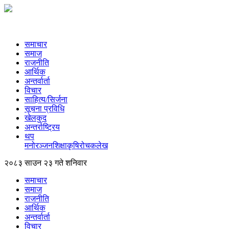
समाचार
समाज
राजनीति
आर्थिक
अन्तर्वार्ता
विचार
साहित्य/सिर्जना
सूचना प्रविधि
खेलकुद
अन्तर्राष्ट्रिय
थप
मनोरञ्‍जन
शिक्षा
कृषि
रोचक
लेख
२०८३ साउन २३ गते शनिवार
समाचार
समाज
राजनीति
आर्थिक
अन्तर्वार्ता
विचार