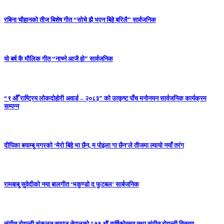
रबिना चौहानको तीज बिशेष गीत “सोचे झै भएन बिहे बरिलै” सार्वजनिक
यो बर्ष कै मौलिक गीत “नाच्ने आजै हो” सार्वजनिक
“९ औँ राष्ट्रिय लोकदोहोरी अवार्ड – २०८३” को उत्कृष्ट पाँच मनोनयन सार्वजनिक कार्यक्रम
सम्पन्न
दीपिका बयाम्बु मगरको ‘मेरो बिहे भा छैन, म पोइला गा छैन’ले तीजमा ल्यायो नयाँ तरंग
रामबाबु सुवेदीको नया बालगीत ‘भकुण्डो द फुटबल’ सार्बजनिक
संगीत रोयल्टी संकलन समाज नेपालको “१९ औं वार्षिकोत्सव तथा संगीत रोयल्टी वितरण