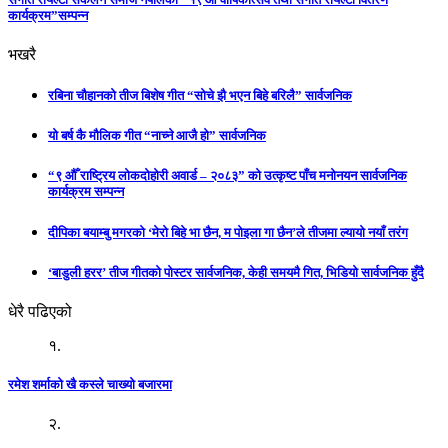
कार्यक्रम”सम्पन्न
भखरै
रबिना चौहानको तीज बिशेष गीत “सोचे झै भएन बिहे बरिलै” सार्वजनिक
यो बर्ष कै मौलिक गीत “नाच्ने आजै हो” सार्वजनिक
“९ औँ राष्ट्रिय लोकदोहोरी अवार्ड – २०८३” को उत्कृष्ट पाँच मनोनयन सार्वजनिक
कार्यक्रम सम्पन्न
दीपिका बयाम्बु मगरको ‘मेरो बिहे भा छैन, म पोइला गा छैन’ले तीजमा ल्यायो नयाँ तरंग
‘बाडुली हरर’ तीज गीतको पोस्टर सार्वजनिक, केही समयमै गित, भिडियो सार्वजनिक हुँदै
धेरै पढिएको
१.
रमेश शर्माको खै कस्ले चाख्यो बजारमा
२.