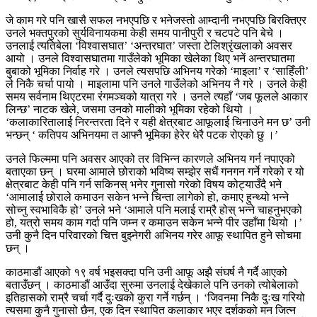
जे काम गरे पनि खासै सफल नभएपछि र भनेजस्तो आम्दानी नभएपछि बिरक्तिएर
उनले भक्तपुरको सुर्यविनायकमा केही समय पानीपुरी र चटपटे पनि बेचे ।
उनलाई त्यतिबेला ‘विश्वासघात’ ‘अन्तरघात’ जस्ता टेलिश्रृंखलाको अवसर
आयो । उनले विश्वासघातमा गाउँलेको भूमिका खेलेका थिए भनें अन्तरघातमा
बुबाको भूमिका निर्वाह गरे । उनले त्यसपछि अभिनय गरेको ‘माइला’ र ‘साहिँली’
ले निकै चर्चा पायो । माइलामा पनि उनले गाउँलेको अभिनय नै गरे । उनले केही
समय सर्वनाम थिएटरमा रंगमञ्चको यात्रा गरे । उनले त्यहाँ ‘जब फूलले आकार
लिन्छ’ नाटक खेले, जसमा उनको मालीको भूमिका रहेको थियो ।
‘कलाकारितालाई निरन्तरता दिने र यही क्षेत्रबाट आफूलाई चिनाउने मन छ’ उनी
भन्छन् ‘ कतिपय अभिनयमा त आफ्नै भूमिका हेरेर धेरै पटक रोएको छु ।’
उनले फिल्ममा पनि अवसर आएको तर विभिन्न कारणले अभिनय गर्न नपाएको
बताएका छन् । घरमा आमाले छोराको भविष्य सम्झेर सधैं गनगन गर्ने गरेको र यो
क्षेत्रबाट केही पनि गर्न सकिनस् भनेर गुनासो गरेको विषय कोट्याउँदै भने
‘आमालाई छोराले कमाउन सकेन भन्ने चिन्ता लागेको हो, कमाए हुन्थ्यो भन्ने
सोच्नु स्वभाविकै हो’ उनले भने ‘आमाले पनि मलाई राम्रै होस् भन्ने चाहनुभएको
हो, यत्रो समय काम गर्दा पनि जम्न र कमाउन सकेन भन्ने पीर उहाँमा थियो ।’
उनी कुनै दिन परिवारको चित्त बुझ्नेगरी अभिनय गरेर आफू स्थापित हुने सोचमा
छन् ।
काठमाडौं आएको १९ वर्ष भइसक्दा पनि उनी आफू अझै संघर्ष नै गर्दै आएको
बताउँछन् । काठमाडौं आउँदा सुरुमा उनलाई देखेकाले पनि उनको त्योबेलाको
इतिहासको राम्रै चर्चा गर्दै दुःखको कुरा गर्ने गर्छन् । ‘जिवनमा निकै दुःख गरियो
त्यसमा कुनै गुनासो छैन, एक दिन स्थापित कलाकार भएर दर्शकको मन जित्न