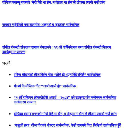
दीपिका बयाम्बु मगरको ‘मेरो बिहे भा छैन, म पोइला गा छैन’ले तीजमा ल्यायो नयाँ तरंग
रामबाबु सुवेदीको नया बालगीत ‘भकुण्डो द फुटबल’ सार्बजनिक
संगीत रोयल्टी संकलन समाज नेपालको “१९ औं वार्षिकोत्सव तथा संगीत रोयल्टी वितरण
कार्यक्रम”सम्पन्न
भखरै
रबिना चौहानको तीज बिशेष गीत “सोचे झै भएन बिहे बरिलै” सार्वजनिक
यो बर्ष कै मौलिक गीत “नाच्ने आजै हो” सार्वजनिक
“९ औँ राष्ट्रिय लोकदोहोरी अवार्ड – २०८३” को उत्कृष्ट पाँच मनोनयन सार्वजनिक
कार्यक्रम सम्पन्न
दीपिका बयाम्बु मगरको ‘मेरो बिहे भा छैन, म पोइला गा छैन’ले तीजमा ल्यायो नयाँ तरंग
‘बाडुली हरर’ तीज गीतको पोस्टर सार्वजनिक, केही समयमै गित, भिडियो सार्वजनिक हुँदै