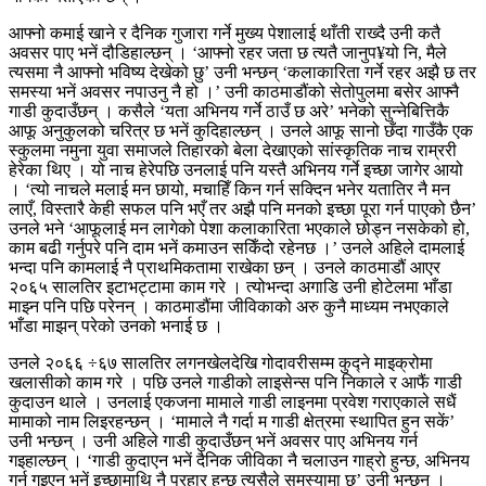
आफ्नो कमाई खाने र दैनिक गुजारा गर्ने मुख्य पेशालाई थाँती राख्दै उनी कतै
अवसर पाए भनें दौडिहाल्छन् । ‘आफ्नो रहर जता छ त्यतै जानुप¥यो नि, मैले
त्यसमा नै आफ्नो भविष्य देखेको छु’ उनी भन्छन् ‘कलाकारिता गर्ने रहर अझै छ तर
समस्या भनें अवसर नपाउनु नै हो ।’ उनी काठमाडौंको सेतोपुलमा बसेर आफ्नै
गाडी कुदाउँछन् । कसैले ‘यता अभिनय गर्ने ठाउँ छ अरे’ भनेको सुन्नेबित्तिकै
आफू अनुकुलको चरित्र छ भनें कुदिहाल्छन् । उनले आफू सानो छँदा गाउँकै एक
स्कुलमा नमुना युवा समाजले तिहारको बेला देखाएको सांस्कृतिक नाच राम्ररी
हेरेका थिए । यो नाच हेरेपछि उनलाई पनि यस्तै अभिनय गर्ने इच्छा जागेर आयो
। ‘त्यो नाचले मलाई मन छायो, मचाहिँ किन गर्न सक्दिन भनेर यतातिर नै मन
लाएँ, विस्तारै केही सफल पनि भएँ तर अझै पनि मनको इच्छा पूरा गर्न पाएको छैन’
उनले भने ‘आफूलाई मन लागेको पेशा कलाकारिता भएकाले छोड्न नसकेको हो,
काम बढी गर्नुपरे पनि दाम भनें कमाउन सकिँदो रहेनछ ।’ उनले अहिले दामलाई
भन्दा पनि कामलाई नै प्राथमिकतामा राखेका छन् । उनले काठमाडौं आएर
२०६५ सालतिर इटाभट्टामा काम गरे । त्योभन्दा अगाडि उनी होटेलमा भाँडा
माझ्न पनि पछि परेनन् । काठमाडौंमा जीविकाको अरु कुनै माध्यम नभएकाले
भाँडा माझन् परेको उनको भनाई छ ।
उनले २०६६ ÷६७ सालतिर लगनखेलदेखि गोदावरीसम्म कुद्ने माइक्रोमा
खलासीको काम गरे । पछि उनले गाडीको लाइसेन्स पनि निकाले र आफैं गाडी
कुदाउन थाले । उनलाई एकजना मामाले गाडी लाइनमा प्रवेश गराएकाले सधैं
मामाको नाम लिइरहन्छन् । ‘मामाले नै गर्दा म गाडी क्षेत्रमा स्थापित हुन सकें’
उनी भन्छन् । उनी अहिले गाडी कुदाउँछन् भनें अवसर पाए अभिनय गर्न
गइहाल्छन् । ‘गाडी कुदाएन भनें दैनिक जीविका नै चलाउन गाह्रो हुन्छ, अभिनय
गर्न गइएन भनें इच्छामाथि नै प्रहार हुन्छ त्यसैले समस्यामा छु’ उनी भन्छन् ।