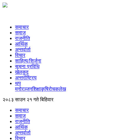
समाचार
समाज
राजनीति
आर्थिक
अन्तर्वार्ता
विचार
साहित्य/सिर्जना
सूचना प्रविधि
खेलकुद
अन्तर्राष्ट्रिय
थप
मनोरञ्‍जन
शिक्षा
कृषि
रोचक
लेख
२०८३ साउन २१ गते बिहिवार
समाचार
समाज
राजनीति
आर्थिक
अन्तर्वार्ता
विचार