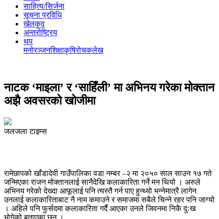
साहित्य/सिर्जना
सूचना प्रविधि
खेलकुद
अन्तर्राष्ट्रिय
थप
मनोरञ्‍जन
शिक्षा
कृषि
रोचक
लेख
नाटक ‘माइला’ र ‘साहिँली’ मा अभिनय गरेका मोक्तान
अझै अवसरको खोजीमा
जलजला टाइम्स
रामेछापको खाँडादेवी गाउँपालिका वडा नम्बर –२ मा २०५० साल साउन १७ गते
जन्मिएका राजन मोक्तानलाई सानैदेखि कलाकारिता गर्ने मन थियो । अरुले
अभिनय गरेको देख्दा आफूलाई पनि त्यस्तै गर्न पाए हुन्थ्यो भन्नेमात्रै लागेन
उनलाई कलाकारिताबाट नै नाम कमाउने र समाजमा सबैले चिन्ने रहर पनि जाग्यो
। अहिले पनि फुर्सदमा कलाकारिता गर्दै आएका उनले जिवनमा निकै दुःख
भोगेको बताएका छन् ।