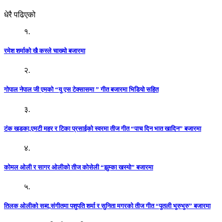
धेरै पढिएको
१.
रमेश शर्माको खै कस्ले चाख्यो बजारमा
२.
गोपाल नेपाल जी एमको “यु एस टेक्सासमा ” गीत बजारमा भिडियो सहित
३.
टंक खडका,एमटी महर र टिका प्रसाईको स्वरमा तीज गीत “पाच दिन भात खादिन” बजारमा
४.
कोमल ओली र सागर ओलीको तीज कोसेली “झुम्का खस्यो” बजारमा
५.
तिलक ओलीको सब्द,संगीतमा पशुपति शर्मा र सुनिता मगरको तीज गीत “पुतली भुरुभुरु” बजारमा