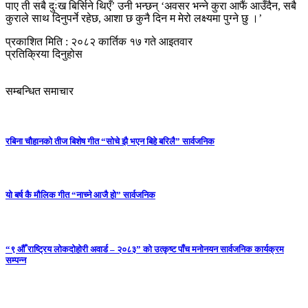
पाए ती सबै दुःख बिर्सिने थिएँ’ उनी भन्छन् ‘अवसर भन्ने कुरा आफैं आउँदैन, सबै
कुराले साथ दिनुपर्ने रहेछ, आशा छ कुनै दिन म मेरो लक्ष्यमा पुग्ने छु ।’
प्रकाशित मिति : २०८२ कार्तिक १७ गते आइतवार
प्रतिक्रिया दिनुहोस
सम्बन्धित समाचार
रबिना चौहानको तीज बिशेष गीत “सोचे झै भएन बिहे बरिलै” सार्वजनिक
यो बर्ष कै मौलिक गीत “नाच्ने आजै हो” सार्वजनिक
“९ औँ राष्ट्रिय लोकदोहोरी अवार्ड – २०८३” को उत्कृष्ट पाँच मनोनयन सार्वजनिक कार्यक्रम
सम्पन्न