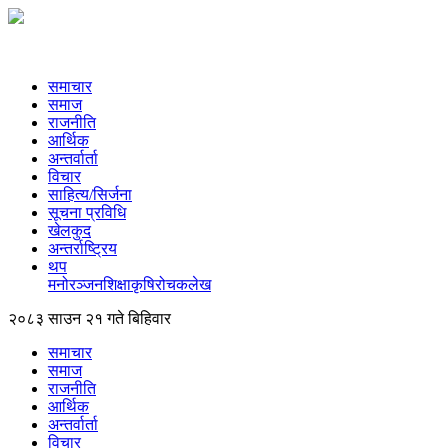
समाचार
समाज
राजनीति
आर्थिक
अन्तर्वार्ता
विचार
साहित्य/सिर्जना
सूचना प्रविधि
खेलकुद
अन्तर्राष्ट्रिय
थप
मनोरञ्‍जन
शिक्षा
कृषि
रोचक
लेख
२०८३ साउन २१ गते बिहिवार
समाचार
समाज
राजनीति
आर्थिक
अन्तर्वार्ता
विचार