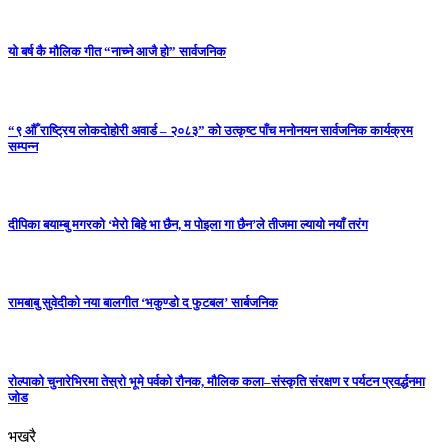
यो बर्ष कै मौलिक गीत “नाच्ने आजै हो” सार्वजनिक
“९ औँ राष्ट्रिय लोकदोहोरी अवार्ड – २०८३” को उत्कृष्ट पाँच मनोनयन सार्वजनिक कार्यक्रम
सम्पन्न
दीपिका बयाम्बु मगरको ‘मेरो बिहे भा छैन, म पोइला गा छैन’ले तीजमा ल्यायो नयाँ तरंग
रामबाबु सुवेदीको नया बालगीत ‘भकुण्डो द फुटबल’ सार्बजनिक
रोल्पाको चुनारेभिरमा तेस्रो भूमे पर्वको रौनक, मौलिक कला–संस्कृति संरक्षण र पर्यटन प्रवर्द्धनमा
जोड
भखरै