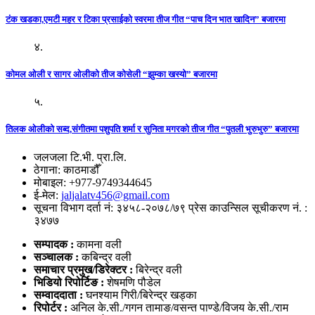
टंक खडका,एमटी महर र टिका प्रसाईको स्वरमा तीज गीत “पाच दिन भात खादिन” बजारमा
४.
कोमल ओली र सागर ओलीको तीज कोसेली “झुम्का खस्यो” बजारमा
५.
तिलक ओलीको सब्द,संगीतमा पशुपति शर्मा र सुनिता मगरको तीज गीत “पुतली भुरुभुरु” बजारमा
जलजला टि.भी. प्रा.लि.
ठेगाना: काठमाडौँ
मोबाइल: +977-9749344645
ई-मेल:
jaljalatv456@gmail.com
सूचना विभाग दर्ता नं: ३४५८-२०७८/७९ प्रेस काउन्सिल सूचीकरण नं. :
३४७७
सम्पादक :
कामना वली
सञ्‍चालक :
कबिन्द्र वली
समाचार प्रमुख/डिरेक्टर :
बिरेन्द्र वली
भिडियो
रिपोर्टिङ :
शेषमणि पौडेल
सम्वाददाता :
घनश्याम गिरी/बिरेन्द्र खड्का
रिपोर्टर :
अनिल के.सी./गगन तामाङ/वसन्त पाण्डे/विजय के.सी./राम