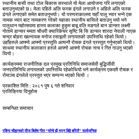
स्थानीय बासी तथा टोल बिकास सस्थाले यो मेला आयोजना गरि लगाएको
बताउनुभएको छ। मेला पहिले अलि फरक ढंगले लगाउने र अहिले अलि फरक
ढंगले लगाएको समेत बताउनुभयो। यो परम्पराकालमा यहाँ पालु भ्यार भन्ने एक
नामक भ्यार बाट नामकरण गरेको यहाका स्थानीय बासिले बताउनु भयो भने
पालुथान महोत्सवमा हास्य कलाका हुकुम बाबू वलि मङगले बान डान्सर लक्ष्मी
गोतामे डान्सर ममता चौधरी क्यारिकेचर सृष्टि बि सि डान्सर शारदा नेपाली गाएक
चन्द्र बोहरा खल्नायक मनोज रसाइली लगायतको उपस्तिथि रहेको थियो।
उहाँहरुले आफ्नो आफ्नो प्रस्तुति अत्यन्तै रोचक ढंगले प्रस्तुत गर्नुभएको थियो।
साथमा स्थानीय कलाकार हरुले आफ्नो आफ्नो रोचक नाच र गित गाउनु भएको
थियो।
कार्यक्रममा राजनीतिक दल प्रमुख प्रतिनिधि समाजसेवी बुद्धिजीवी
जनप्रतिनिधि लगायतको उपस्तिथि रहेकोथियो भने कार्यक्रम एकदमै रोचक र
रोमाञ्च ढंगलेले प्रस्तुत भएर सम्पन्न भएको थियो ।
प्रकाशित मिति : २०८१ पुष ६ गते शनिवार
प्रतिक्रिया दिनुहोस
सम्बन्धित समाचार
रबिना चौहानको तीज बिशेष गीत “सोचे झै भएन बिहे बरिलै” सार्वजनिक