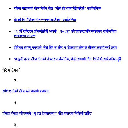
रबिना चौहानको तीज बिशेष गीत “सोचे झै भएन बिहे बरिलै” सार्वजनिक
यो बर्ष कै मौलिक गीत “नाच्ने आजै हो” सार्वजनिक
“९ औँ राष्ट्रिय लोकदोहोरी अवार्ड – २०८३” को उत्कृष्ट पाँच मनोनयन सार्वजनिक
कार्यक्रम सम्पन्न
दीपिका बयाम्बु मगरको ‘मेरो बिहे भा छैन, म पोइला गा छैन’ले तीजमा ल्यायो नयाँ तरंग
‘बाडुली हरर’ तीज गीतको पोस्टर सार्वजनिक, केही समयमै गित, भिडियो सार्वजनिक हुँदै
धेरै पढिएको
१.
रमेश शर्माको खै कस्ले चाख्यो बजारमा
२.
गोपाल नेपाल जी एमको “यु एस टेक्सासमा ” गीत बजारमा भिडियो सहित
३.